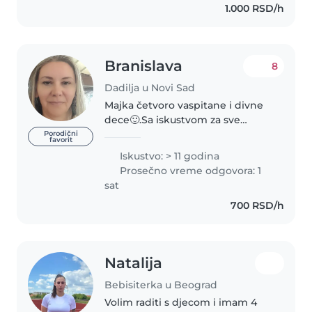
1.000 RSD/h
Branislava
8
Dadilja u Novi Sad
Majka četvoro vaspitane i divne
dece🙂.Sa iskustvom za sve
starosne dobi deteta.
Porodični
favorit
Iskustvo: > 11 godina
Prosečno vreme odgovora: 1
sat
700 RSD/h
Natalija
Bebisiterka u Beograd
Volim raditi s djecom i imam 4