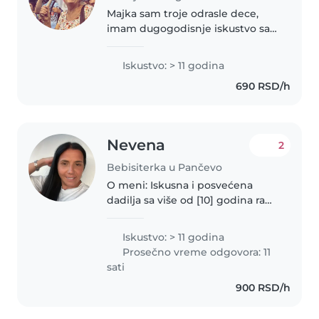
Majka sam troje odrasle dece,
imam dugogodisnje iskustvo sa
cuvanjem dece svih uzrasta od
novorodjenceta do skolaraca.
Iskustvo: > 11 godina
690 RSD/h
Nevena
2
Bebisiterka u Pančevo
O meni: Iskusna i posvećena
dadilja sa više od [10] godina rada
s decom različitog uzrasta i
pruzav vam profesionalnu uslugu
Iskustvo: > 11 godina
čuvanja dece. Strastveno se
Prosečno vreme odgovora: 11
bavim radom s mališanima,..
sati
900 RSD/h