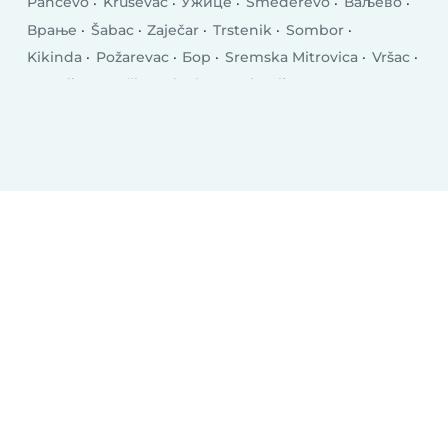
Pančevo
Kruševac
Ужице
Smederevo
Ваљево
Врање
Šabac
Zaječar
Trstenik
Sombor
Kikinda
Požarevac
Бор
Sremska Mitrovica
Vršac
Jagodina
Bačka Palanka
Prokuplje
Смедеревска Паланка
Inđija
Vrbas
Аранђеловац
Gornji Milanovac
Lazarevac
Sremčica