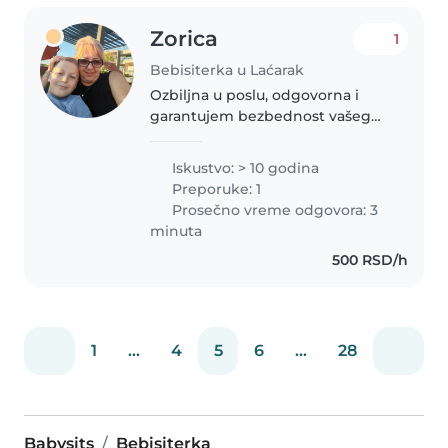
Zorica
1
Bebisiterka u Laćarak
Ozbiljna u poslu, odgovorna i
garantujem bezbednost vašeg
deteta. Iskustva imam u čuvanju
dece uzrasta od 0 do 10 g. Kako
Iskustvo: > 10 godina
svojih unučića tako i tudje dece.
Preporuke: 1
Slobodna sam svakog dana..
Prosečno vreme odgovora: 3
minuta
500 RSD/h
1
...
4
5
6
...
28
Babysits
Bebisiterka