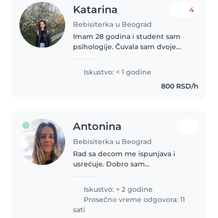
Katarina
4
Bebisiterka u Beograd
Imam 28 godina i student sam
psihologije. Čuvala sam dvoje
mališana od 2 i 4 godine u
inostranstvu u trajanju od
Iskustvo: < 1 godine
nekoliko meseca. Takodje, tetka
800 RSD/h
sam četvoro mališana, svi su
različitih..
Antonina
Bebisiterka u Beograd
Rad sa decom me ispunjava i
usrećuje. Dobro sam
organizovana, spretna i efikasna.
Deca se brzo vežu jer sam
Iskustvo: > 2 godine
posvećena, brižna, nežna sa
Prosečno vreme odgovora: 11
njima i uvek raspoložena za igru.
sati