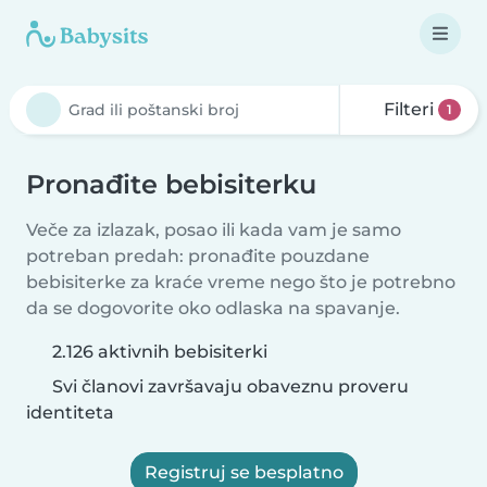
Filteri
1
Pronađite bebisiterku
Veče za izlazak, posao ili kada vam je samo
potreban predah: pronađite pouzdane
bebisiterke za kraće vreme nego što je potrebno
da se dogovorite oko odlaska na spavanje.
2.126 aktivnih bebisiterki
Svi članovi završavaju obaveznu proveru
identiteta
Registruj se besplatno