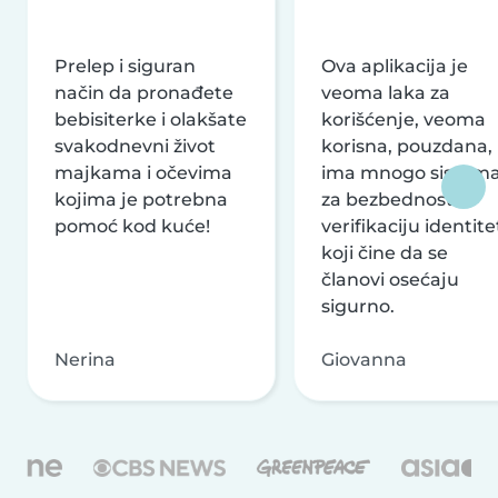
Prelep i siguran
Ova aplikacija je
način da pronađete
veoma laka za
bebisiterke i olakšate
korišćenje, veoma
svakodnevni život
korisna, pouzdana,
majkama i očevima
ima mnogo sistem
kojima je potrebna
za bezbednost i
pomoć kod kuće!
verifikaciju identite
koji čine da se
članovi osećaju
sigurno.
Nerina
Giovanna