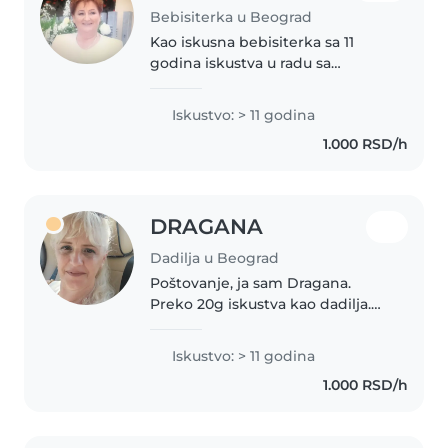
Bebisiterka u Beograd
Kao iskusna bebisiterka sa 11
godina iskustva u radu sa
bebama i mališanima, veoma
sam ponosna na svoje strpljenje,
Iskustvo: > 11 godina
komunikativnost i odgovornost.
1.000 RSD/h
Govorim srpski jezik i
obrazovana..
DRAGANA
Dadilja u Beograd
Poštovanje, ja sam Dragana.
Preko 20g iskustva kao dadilja.
Sertifikovani Montesori vaspitač.
Radim sa decom od 3god na
Iskustvo: > 11 godina
više. Po zanimanju matematičar,
1.000 RSD/h
pomažem deci u izradi domacih..