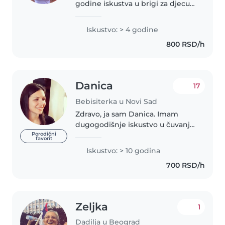
godine iskustva u brigi za djecu
svih uzrasta. Trenutno studiram
saobraćajni fakultet. U slobodno
Iskustvo: > 4 godine
vrijeme volim crtati i raditi ručnu
800 RSD/h
radinu. Također..
Danica
17
Bebisiterka u Novi Sad
Zdravo, ja sam Danica. Imam
dugogodišnje iskustvo u čuvanju
dece različitog uzrasta. Zaposlena
Porodični
favorit
sam bila u dečijoj igraonici 7
Iskustvo: > 10 godina
godina. Volim da provodim
700 RSD/h
vreme sa decom i važno mi je..
Zeljka
1
Dadilja u Beograd