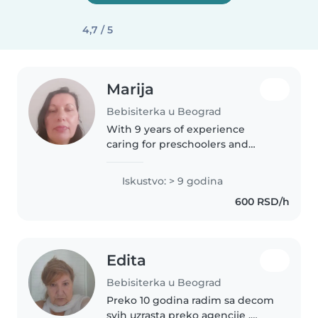
4,7 / 5
Marija
Bebisiterka u Beograd
With 9 years of experience
caring for preschoolers and
school-aged children, I bring a
wealth of knowledge and
Iskustvo: > 9 godina
enthusiasm to my role as a
600 RSD/h
babysitter. I'm comfortable
assisting with..
Edita
Bebisiterka u Beograd
Preko 10 godina radim sa decom
svih uzrasta preko agencije .