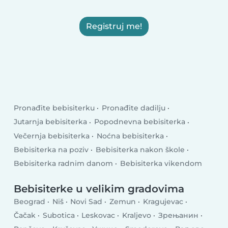
Registruj me!
Pronađite bebisiterku
Pronađite dadilju
Jutarnja bebisiterka
Popodnevna bebisiterka
Večernja bebisiterka
Noćna bebisiterka
Bebisiterka na poziv
Bebisiterka nakon škole
Bebisiterka radnim danom
Bebisiterka vikendom
Bebisiterke u velikim gradovima
Beograd
Niš
Novi Sad
Zemun
Kragujevac
Čačak
Subotica
Leskovac
Kraljevo
Зрењанин