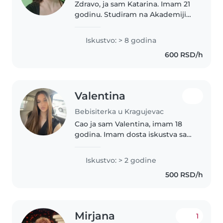
Zdravo, ja sam Katarina. Imam 21
godinu. Studiram na Akademiji
Umetnosti, na smeru koji dalje
vodi ka radu u prosveti. Radila
Iskustvo: > 8 godina
sam u igraonici. Obožavam decu.
600 RSD/h
Imam takođe dvojicu sestrića..
Valentina
Bebisiterka u Kragujevac
Cao ja sam Valentina, imam 18
godina. Imam dosta iskustva sa
malom decom jer sam mnogo
njih cuvala iz svoje porodice i
Iskustvo: > 2 godine
dalje familije. Mogu sa decom
500 RSD/h
sve raditi po dogovoru. Hvala.
Mirjana
1