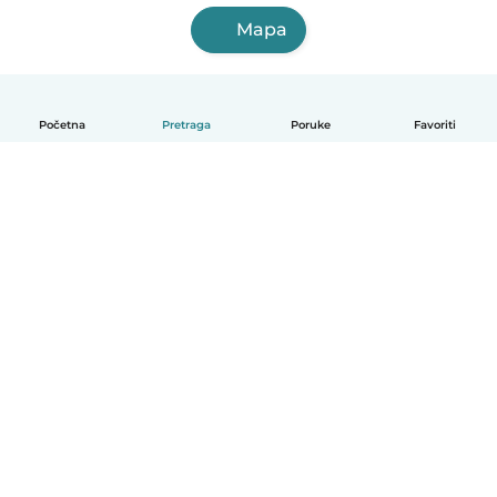
Mapa
Početna
Pretraga
Poruke
Favoriti
Српски
Kako funkcioniše
Pomoć
Uslovi i privatnost
Cene
Podaci o kompaniji
Babysits za posao
Standardi zajednice