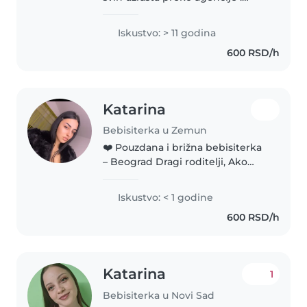
Odgovorna sam i brizna osoba , a
decu obozavam. U agenciji sam
Iskustvo: > 11 godina
registrovana sa kompletnom
600 RSD/h
dokumentacijom iz Sup-a i suda..
Katarina
Bebisiterka u Zemun
❤️ Pouzdana i brižna bebisiterka
– Beograd Dragi roditelji, Ako
tražite osobu kojoj ćete sa
potpunim poverenjem moći da
Iskustvo: < 1 godine
prepustite ono najvrednije što
600 RSD/h
imate, biće mi zadovoljstvo..
Katarina
1
Bebisiterka u Novi Sad