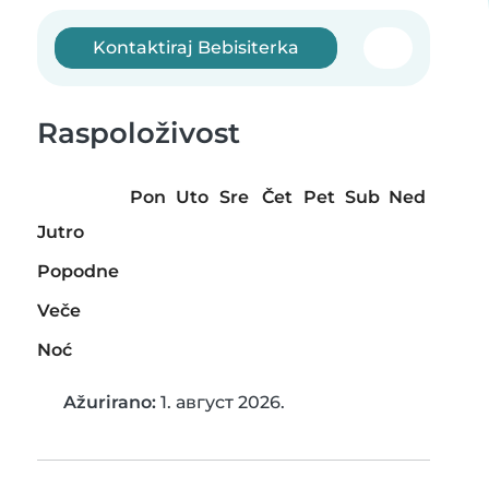
Kontaktiraj Bebisiterka
Raspoloživost
Pon
Uto
Sre
Čet
Pet
Sub
Ned
Jutro
Popodne
Veče
Noć
Ažurirano:
1. август 2026.