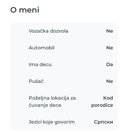
O meni
Vozačka dozvola
Ne
Automobil
Ne
Ima decu
Da
Pušač
Ne
Poželjna lokacija za
Kod
čuvanje dece
porodice
Jezici koje govorim
Српски