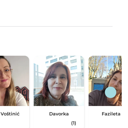
 Voštinić
Davorka
Fazileta S.
(1)