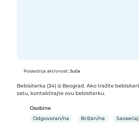
Poslednja aktivnost:
Juče
Bebisiterka (34) iz Beograd. Ako tražite bebisite
satu, kontaktirajte ovu bebisiterku.
Osobine
Odgovoran/na
Brižan/na
Saoseća