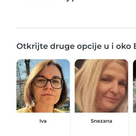
Otkrijte druge opcije u i oko
Iva
Snezana