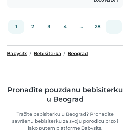
1.000 RSD/h
1
2
3
4
...
28
Babysits
Bebisiterka
Beograd
Pronađite pouzdanu bebisiterku
u Beograd
Tražite bebisiterku u Beograd? Pronađite
savršenu bebisiterku za svoju porodicu brzo i
lako putem platforme Babysits.