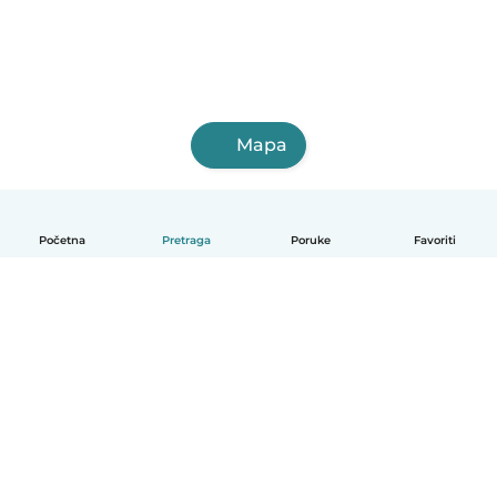
Mapa
Početna
Pretraga
Poruke
Favoriti
Српски
Kako funkcioniše
Pomoć
Uslovi i privatnost
Cene
Podaci o kompaniji
Babysits za posao