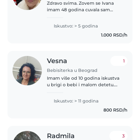
Zdravo svima. Zovem se Ivana
imam 48 godina cuvala sam
decu uzrasta od mesec i po dana
do polaska u skolu. Majka sam
Iskustvo: > 5 godina
troje dece ( jedno dete mi je
1.000 RSD/h
osnovac tako da mogu cuvati i
osnovce..
Vesna
1
Bebisiterka u Beograd
Imam više od 10 godina iskustva
u brigi o bebi i malom detetu.
Završila sam Matematičku
gimnaziju. Volim da crtam, čitam
Iskustvo: > 11 godina
i igram se sa decom. Moja deca
800 RSD/h
su odrasla, ali volim da se..
Radmila
3