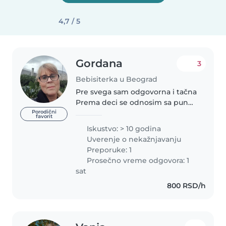
4,7 / 5
Gordana
3
Bebisiterka u Beograd
Pre svega sam odgovorna i tačna
Prema deci se odnosim sa puno
ljubavi i strpljenja.Volim da se
Porodični
favorit
igram sa njima,a najviše da sam
Iskustvo: > 10 godina
sa njima što više
Uverenje o nekažnjavanju
napolju.Kreativna sam i
Preporuke: 1
odnosima se..
Prosečno vreme odgovora: 1
sat
800 RSD/h