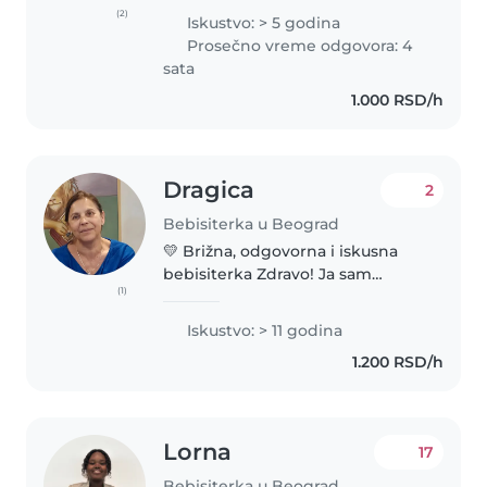
nurturing environment for
(2)
Iskustvo: > 5 godina
children. I've had extensive
Prosečno vreme odgovora: 4
babysitting experience with
sata
many families..
1.000 RSD/h
Dragica
2
Bebisiterka u Beograd
💛 Brižna, odgovorna i iskusna
bebisiterka Zdravo! Ja sam
(1)
diplomirani vaspitač sa više od 11
godina iskustva u radu sa
Iskustvo: > 11 godina
bebama, decom predškolskog i
1.200 RSD/h
školskog uzrasta. Posedujem
sertifikat..
Lorna
17
Bebisiterka u Beograd