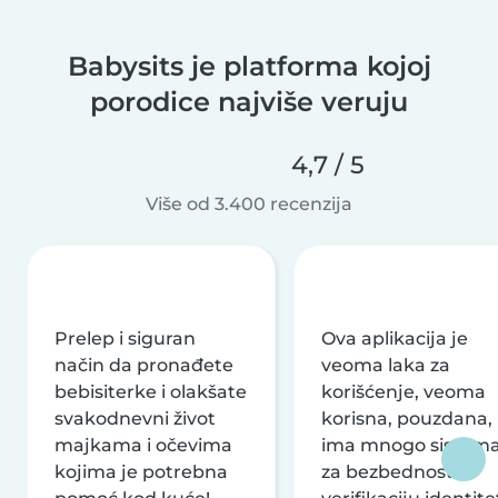
Babysits je platforma kojoj
porodice najviše veruju
4,7 / 5
Više od 3.400 recenzija
Prelep i siguran
Ova aplikacija je
način da pronađete
veoma laka za
bebisiterke i olakšate
korišćenje, veoma
svakodnevni život
korisna, pouzdana,
majkama i očevima
ima mnogo sistem
kojima je potrebna
za bezbednost i