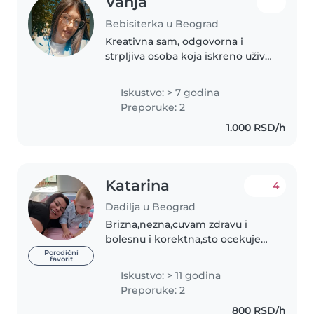
Vanja
Bebisiterka u Beograd
Kreativna sam, odgovorna i
strpljiva osoba koja iskreno uživa
u radu sa decom. Volim da
provodim vreme sa mališanima,
Iskustvo: > 7 godina
da ih slušam, razumem i pružim
Preporuke: 2
im pažnju koja im je potrebna...
1.000 RSD/h
Katarina
4
Dadilja u Beograd
Brizna,nezna,cuvam zdravu i
bolesnu i korektna,sto ocekujem
i od druge sugestiju upucenu od
Porodični
favorit
strane roditelja,trudim se da
Iskustvo: > 11 godina
konstruktivno sprovedem u lako
Preporuke: 2
gradim poverenje i bliskost..
800 RSD/h