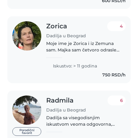
600 RSD/h
Zorica
4
Dadilja u Beograd
Moje ime je Zorica i iz Zemuna
sam. Majka sam četvoro odrasle
dece koje sam sama odgajila,
tako da imam veliko životno
Iskustvo: > 11 godina
iskustvo u radu sa decom svih
750 RSD/h
uzrasta. Sva moja deca su danas..
Radmila
6
Dadilja u Beograd
Dadilja sa visegodisnjim
iskustvom veoma odgovorna,
pazljiva, brizna i veoma
Porodični
favorit
posvecena deci. Kroz igru i