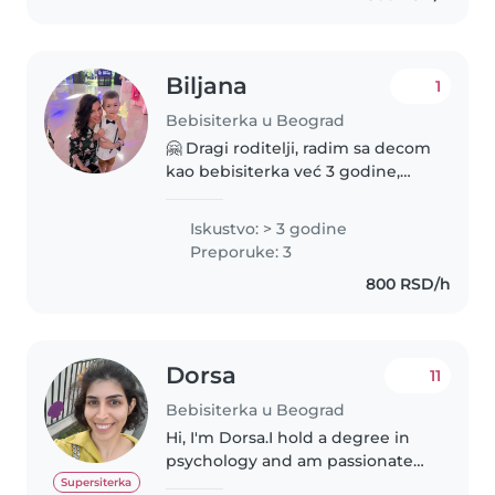
Biljana
1
Bebisiterka u Beograd
🤗 Dragi roditelji, radim sa decom
kao bebisiterka već 3 godine,
imam iskustvo u radu sa decom
uzrasta od 2 do 6 godinica u
Iskustvo: > 3 godine
predškolskim ustanovama.
Preporuke: 3
Vreme provedeno u čuvanju
800 RSD/h
bebaća,..
Dorsa
11
Bebisiterka u Beograd
Hi, I'm Dorsa.I hold a degree in
psychology and am passionate
about creating a safe and
Supersiterka