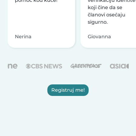
pomoć kod kuće!
verifikaciju identite
koji čine da se
članovi osećaju
sigurno.
Nerina
Giovanna
Registruj me!