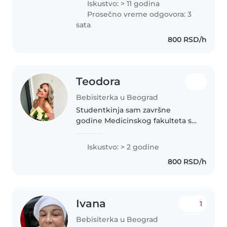
Iskustvo: > 11 godina
posvecenost pomazem malim
Prosečno vreme odgovora: 3
ljudima da odrastu u srecne ljude
sata
i jaka sam podrska..
800 RSD/h
Teodora
Bebisiterka u Beograd
Studentkinja sam završne
godine Medicinskog fakulteta sa
iskustvom u čuvanju i brizi o deci
različitog uzrasta. Odgovorna
Iskustvo: > 2 godine
sam, strpljiva, pažljiva i pouzdana,
800 RSD/h
a zahvaljujući medicinskom..
Ivana
1
Bebisiterka u Beograd