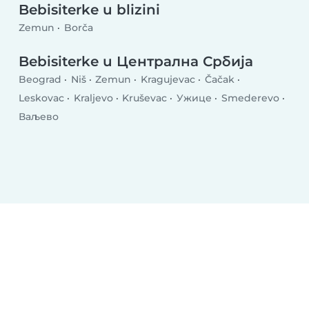
Bebisiterke u blizini
Zemun
Borča
Bebisiterke u Централна Србија
Beograd
Niš
Zemun
Kragujevac
Čačak
Leskovac
Kraljevo
Kruševac
Ужице
Smederevo
Ваљево