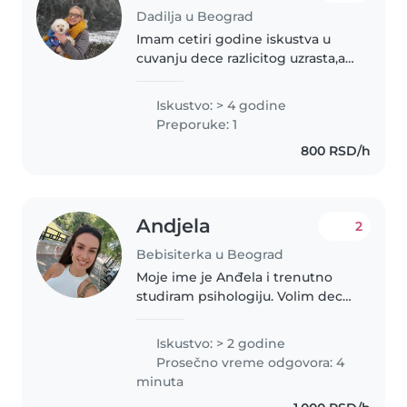
Dadilja u Beograd
Imam cetiri godine iskustva u
cuvanju dece razlicitog uzrasta,a i
sama sam sam stvaranju
sigurnog, toplog i podsticajnog
Iskustvo: > 4 godine
okruzenja u kome se dete oseca
Preporuke: 1
voljeno i postovano. Odgovorna..
800 RSD/h
Andjela
2
Bebisiterka u Beograd
Moje ime je Anđela i trenutno
studiram psihologiju. Volim decu,
zabavu, igru i sve što ide uz njih.
Radila sam u igranici kao dečija
Iskustvo: > 2 godine
animatorka, aktivno igram dečije
Prosečno vreme odgovora: 4
predstave i vec..
minuta