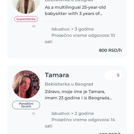
As a multilingual 25-year-old
babysitter with 3 years of
experience caring for children of
Supersiterka
all ages, including those with
(4)
Iskustvo: > 3 godine
special dietary needs, I'm a
Prosečno vreme odgovora: 10
responsible, caring, and friendly..
sati
800 RSD/h
Tamara
5
Bebisiterka u Beograd
Zdravo, moje ime je Tamara,
imam 23 godine i iz Beograda
sam. Završila sam srednju
Porodični
favorit
medicinsku školu i diplomirala
Iskustvo: > 2 godine
(1)
glumu. Imam iskustva u čuvanju
Prosečno vreme odgovora: 14
dece, odgovorna sam, strpljiva i
sati
kreativna...