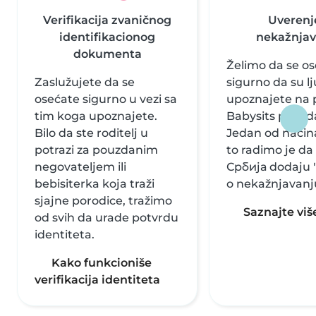
Verifikacija zvaničnog
Uverenj
identifikacionog
nekažnjav
dokumenta
Želimo da se o
Zaslužujete da se
sigurno da su lj
osećate sigurno u vezi sa
upoznajete na 
tim koga upoznajete.
Babysits pouzd
Bilo da ste roditelj u
Jedan od načina
potrazi za pouzdanim
to radimo je da
negovateljem ili
Србија dodaju 
bebisiterka koja traži
o nekažnjavanj
sjajne porodice, tražimo
Saznajte viš
od svih da urade potvrdu
identiteta.
Kako funkcioniše
verifikacija identiteta