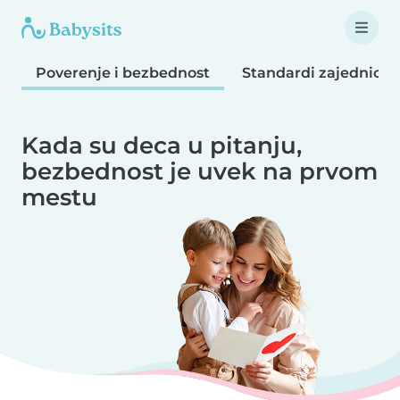
Poverenje i bezbednost
Standardi zajednice
Kada su deca u pitanju,
bezbednost je uvek na prvom
mestu