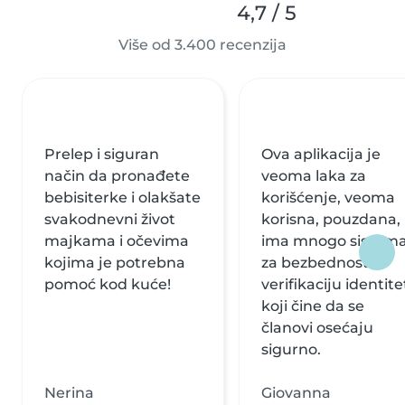
4,7 / 5
Više od 3.400 recenzija
Prelep i siguran
Ova aplikacija je
način da pronađete
veoma laka za
bebisiterke i olakšate
korišćenje, veoma
svakodnevni život
korisna, pouzdana,
majkama i očevima
ima mnogo sistem
kojima je potrebna
za bezbednost i
pomoć kod kuće!
verifikaciju identite
koji čine da se
članovi osećaju
sigurno.
Nerina
Giovanna