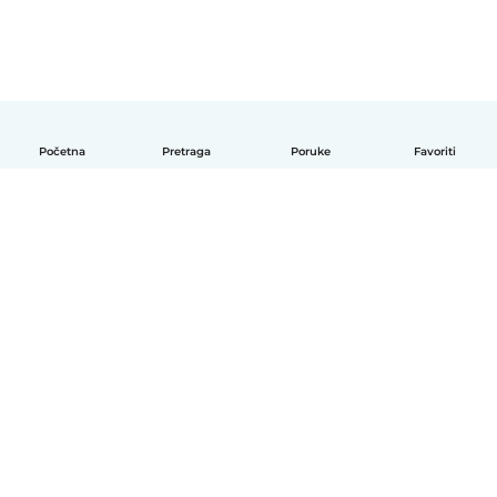
Početna
Pretraga
Poruke
Favoriti
Српски
Kako funkcioniše
Pomoć
Uslovi i privatnost
Cene
Podaci o kompaniji
Babysits za posao
Standardi zajednice