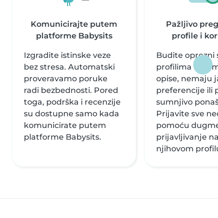
Komunicirajte putem
Pažljivo pre
platforme Babysits
profile i ko
Izgradite istinske veze
Budite oprezni 
bez stresa. Automatski
profilima koji i
proveravamo poruke
opise, nemaju 
radi bezbednosti. Pored
preferencije ili
toga, podrška i recenzije
sumnjivo ponaš
su dostupne samo kada
Prijavite sve 
komunicirate putem
pomoću dugme
platforme Babysits.
prijavljivanje n
njihovom profil