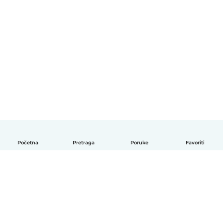
Početna
Pretraga
Poruke
Favoriti
Српски