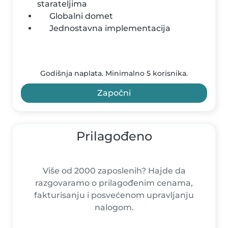
starateljima
Globalni domet
Jednostavna implementacija
Godišnja naplata. Minimalno 5 korisnika.
Započni
Prilagođeno
Više od 2000 zaposlenih? Hajde da
razgovaramo o prilagođenim cenama,
fakturisanju i posvećenom upravljanju
nalogom.