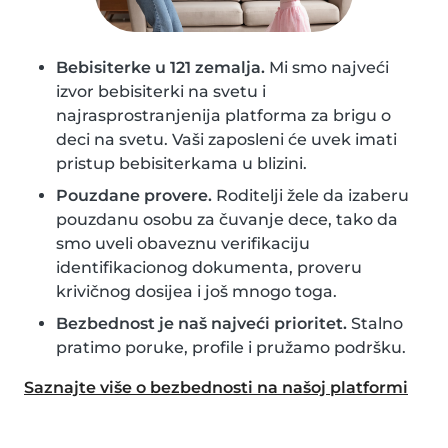
Bebisiterke u 121 zemalja.
Mi smo najveći
izvor bebisiterki na svetu i
najrasprostranjenija platforma za brigu o
deci na svetu. Vaši zaposleni će uvek imati
pristup bebisiterkama u blizini.
Pouzdane provere.
Roditelji žele da izaberu
pouzdanu osobu za čuvanje dece, tako da
smo uveli obaveznu verifikaciju
identifikacionog dokumenta, proveru
krivičnog dosijea i još mnogo toga.
Bezbednost je naš najveći prioritet.
Stalno
pratimo poruke, profile i pružamo podršku.
Saznajte više o bezbednosti na našoj platformi