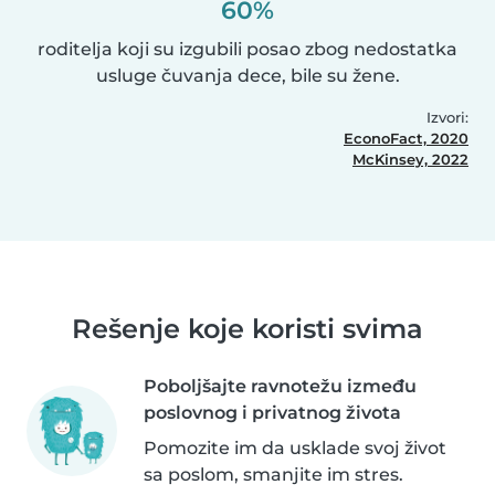
60%
roditelja koji su izgubili posao zbog nedostatka
usluge čuvanja dece, bile su žene.
Izvori:
EconoFact, 2020
McKinsey, 2022
Rešenje koje koristi svima
Poboljšajte ravnotežu između
poslovnog i privatnog života
Pomozite im da usklade svoj život
sa poslom, smanjite im stres.