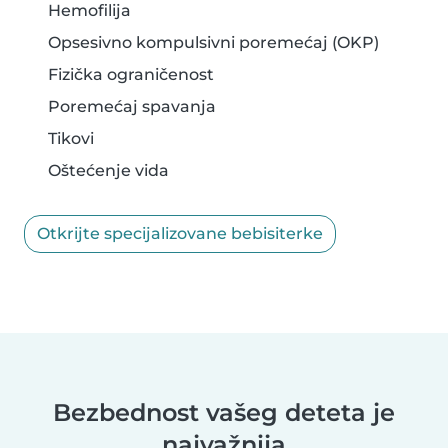
Hemofilija
Opsesivno kompulsivni poremećaj (OKP)
Fizička ograničenost
Poremećaj spavanja
Tikovi
Oštećenje vida
Otkrijte specijalizovane bebisiterke
Bezbednost vašeg deteta je
najvažnija