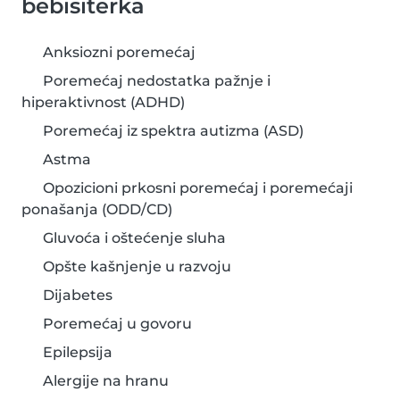
bebisiterka
Anksiozni poremećaj
Poremećaj nedostatka pažnje i
hiperaktivnost (ADHD)
Poremećaj iz spektra autizma (ASD)
Astma
Opozicioni prkosni poremećaj i poremećaji
ponašanja (ODD/CD)
Gluvoća i oštećenje sluha
Opšte kašnjenje u razvoju
Dijabetes
Poremećaj u govoru
Epilepsija
Alergije na hranu