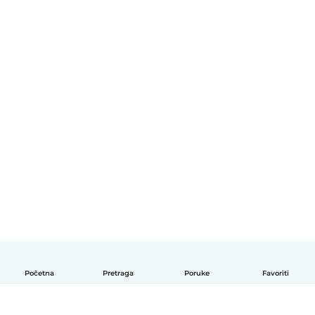
Početna
Pretraga
Poruke
Favoriti