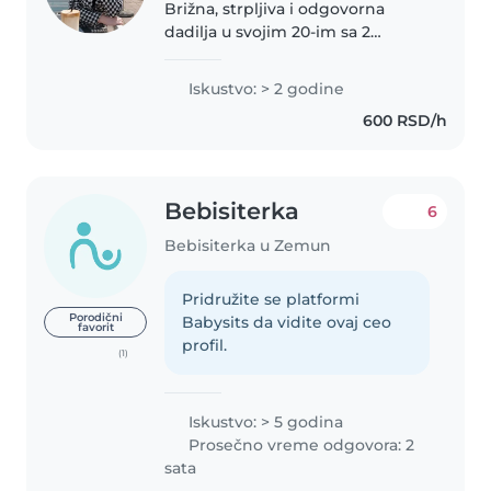
Brižna, strpljiva i odgovorna
dadilja u svojim 20-im sa 2
godine iskustva u radu sa
bebama, mališanima i
Iskustvo: > 2 godine
predškolskom decom. Pružam
600 RSD/h
pomoć sa crtanjem, čitanjem,
jezikom i igrama, a..
Bebisiterka
6
Bebisiterka u Zemun
Pridružite se platformi
Porodični
Babysits da vidite ovaj ceo
favorit
profil.
(1)
Iskustvo: > 5 godina
Prosečno vreme odgovora: 2
sata