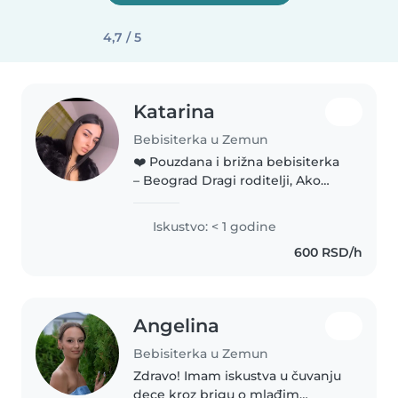
4,7 / 5
Katarina
Bebisiterka u Zemun
❤️ Pouzdana i brižna bebisiterka
– Beograd Dragi roditelji, Ako
tražite osobu kojoj ćete sa
potpunim poverenjem moći da
Iskustvo: < 1 godine
prepustite ono najvrednije što
600 RSD/h
imate, biće mi zadovoljstvo..
Angelina
Bebisiterka u Zemun
Zdravo! Imam iskustva u čuvanju
dece kroz brigu o mlađim