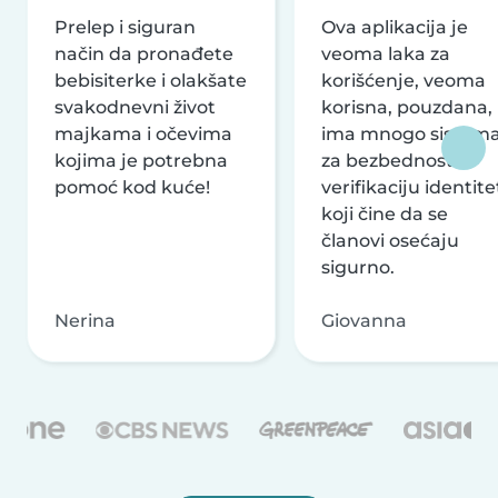
Prelep i siguran
Ova aplikacija je
način da pronađete
veoma laka za
bebisiterke i olakšate
korišćenje, veoma
svakodnevni život
korisna, pouzdana,
majkama i očevima
ima mnogo sistem
kojima je potrebna
za bezbednost i
pomoć kod kuće!
verifikaciju identite
koji čine da se
članovi osećaju
sigurno.
Nerina
Giovanna