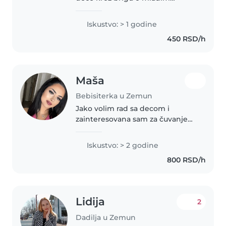
rođacima. Odgovorna sam,
strpljiva i volim da provodim
Iskustvo: > 1 godine
vreme sa decom. Trudim se da
450 RSD/h
stvorim prijatnu i sigurnu
atmosferu, uz..
Maša
Bebisiterka u Zemun
Jako volim rad sa decom i
zainteresovana sam za čuvanje
mališana, jedne nedelje sam
slobodna
Iskustvo: > 2 godine
ponedeljak,sreda,petak,subota,nedelja,d
800 RSD/h
samo utorak,cetvrtak i subota
zbog mog dodatnog
Lidija
2
Dadilja u Zemun