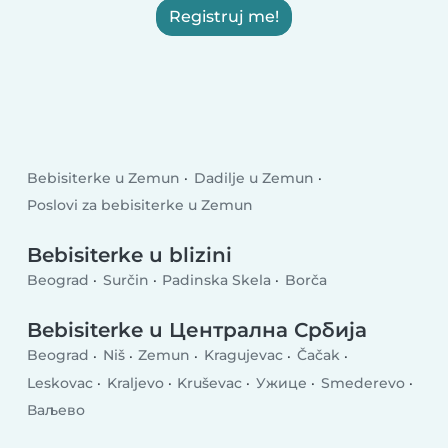
Registruj me!
Bebisiterke u Zemun
Dadilje u Zemun
Poslovi za bebisiterke u Zemun
Bebisiterke u blizini
Beograd
Surčin
Padinska Skela
Borča
Bebisiterke u Централна Србија
Beograd
Niš
Zemun
Kragujevac
Čačak
Leskovac
Kraljevo
Kruševac
Ужице
Smederevo
Ваљево