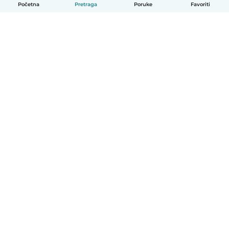
Početna
Pretraga
Poruke
Favoriti
Српски
Kako funkcioniše
Pomoć
Uslovi i privatnost
Cene
Podaci o kompaniji
Babysits za posao
Standardi zajednice
© Babysits B.V.