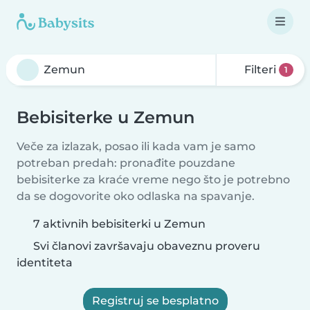
Filteri
1
Bebisiterke u Zemun
Veče za izlazak, posao ili kada vam je samo
potreban predah: pronađite pouzdane
bebisiterke za kraće vreme nego što je potrebno
da se dogovorite oko odlaska na spavanje.
7 aktivnih bebisiterki u Zemun
Svi članovi završavaju obaveznu proveru
identiteta
Registruj se besplatno