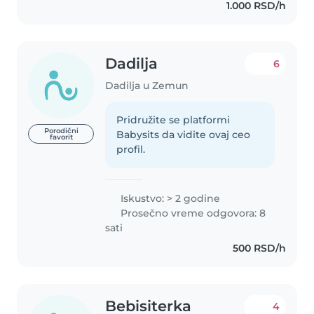
1.000 RSD/h
Dadilja
6
Dadilja u Zemun
Pridružite se platformi
Porodični
Babysits da vidite ovaj ceo
favorit
profil.
Iskustvo: > 2 godine
Prosečno vreme odgovora: 8
sati
500 RSD/h
Bebisiterka
4