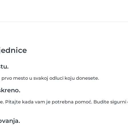
jednice
tu.
a prvo mesto u svakoj odluci koju donesete.
skreno.
eme. Pitajte kada vam je potrebna pomoć. Budite sigurni
ovanja.