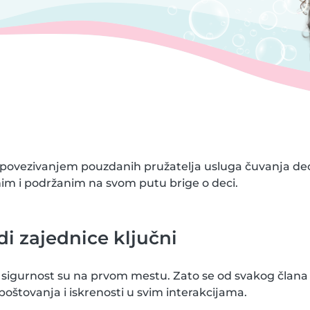
a povezivanjem pouzdanih pružatelja usluga čuvanja 
nim i podržanim na svom putu brige o deci.
di zajednice ključni
i sigurnost su na prvom mestu. Zato se od svakog člana
poštovanja i iskrenosti u svim interakcijama.