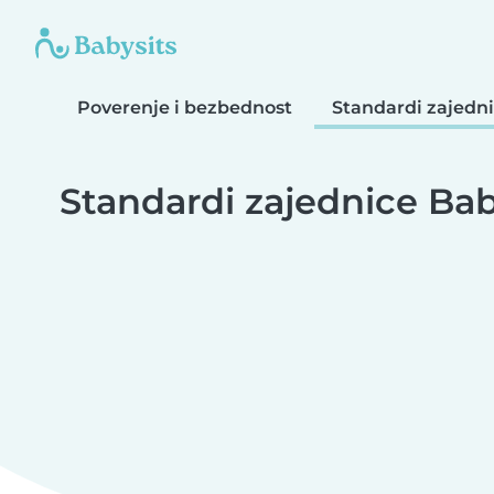
Poverenje i bezbednost
Standardi zajedn
Standardi zajednice Bab