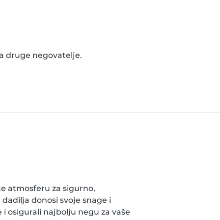
za druge negovatelje.
te atmosferu za sigurno,
 dadilja donosi svoje snage i
 i osigurali najbolju negu za vaše