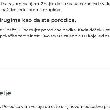
i sa razumevanjem. Znajte da su svaka porodica i svaki 
e pažljivo jedni prema drugima.
drugima kao da ste porodica.
av i pažnju i poštujte porodične navike. Kada dočekujete
pokažite zahvalnost. Ovo stvara zajednicu u kojoj svi os
elje
st. Porodice vam veruju da ćete u njihovom odsustvu pr