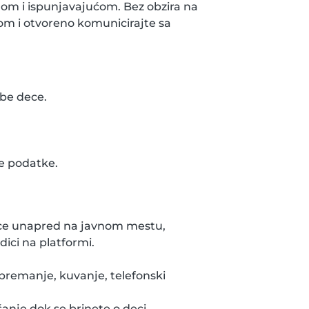
vnom i ispunjavajućom. Bez obzira na
dom i otvoreno komunicirajte sa
ebe dece.
ne podatke.
ice unapred na javnom mestu,
ici na platformi.
spremanje, kuvanje, telefonski
anje dok se brinete o deci.