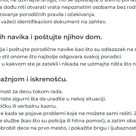
da dođu niti otvarati vrata nepoznatim osobama bez rod
štovanje porodičnih pravila i očekivanja.
važeći identifikacioni dokument na zahtev.
ih navika i poštujte njihov dom.
ja i poštujte porodične navike kao što su odlazazak na sp
te stil onome što najbolje odgovara svakoj porodici.
u kakvom ste je zatekli i nikada ne uzimajte ništa što n
ažnjom i iskrenošću.
nost za decu tokom rada.
iste sigurni šta da uradite u nekoj situaciji.
ičku ili verbalnu kaznu.
je kada se pojave problemi koje ne možete sami rešiti.
 službe (kao što su policija ili hitna pomoć), a zatim oba
brobit dece na prvo mesto, i pokažite brigu i ljubaznost