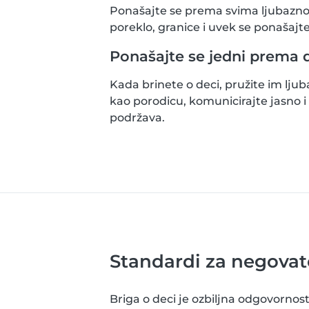
Ponašajte se prema svima ljubazno 
poreklo, granice i uvek se ponašajt
Ponašajte se jedni prema 
Kada brinete o deci, pružite im ljub
kao porodicu, komunicirajte jasno i 
podržava.
Standardi za negovat
Briga o deci je ozbiljna odgovorno