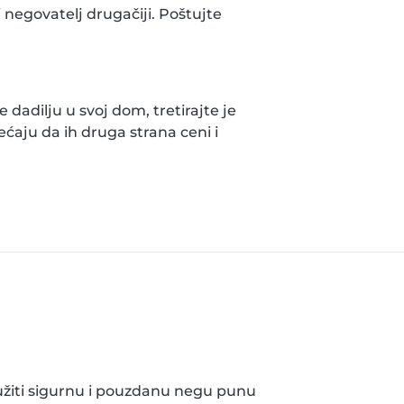
negovatelj drugačiji. Poštujte
 dadilju u svoj dom, tretirajte je
ećaju da ih druga strana ceni i
užiti sigurnu i pouzdanu negu punu