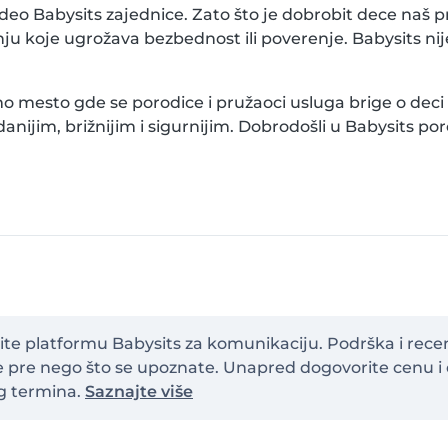
i deo Babysits zajednice. Zato što je dobrobit dece naš p
u koje ugrožava bezbednost ili poverenje. Babysits nije
o mesto gde se porodice i pružaoci usluga brige o dec
ijim, brižnijim i sigurnijim. Dobrodošli u Babysits por
tite platformu Babysits za komunikaciju. Podrška i rec
ke pre nego što se upoznate. Unapred dogovorite cenu i 
g termina.
Saznajte više