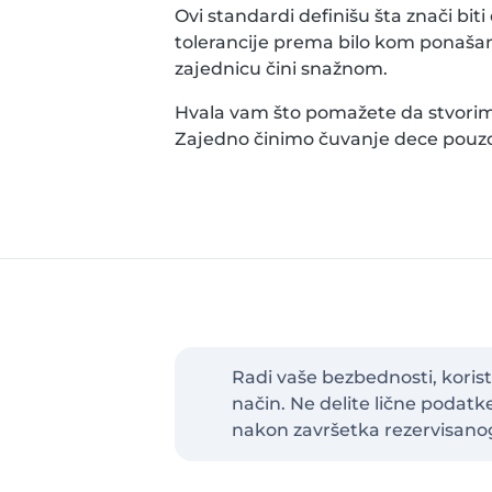
Ovi standardi definišu šta znači bit
tolerancije prema bilo kom ponašanj
zajednicu čini snažnom.
Hvala vam što pomažete da stvorim
Zajedno činimo čuvanje dece pouzdan
Radi vaše bezbednosti, koris
način. Ne delite lične podat
nakon završetka rezervisano