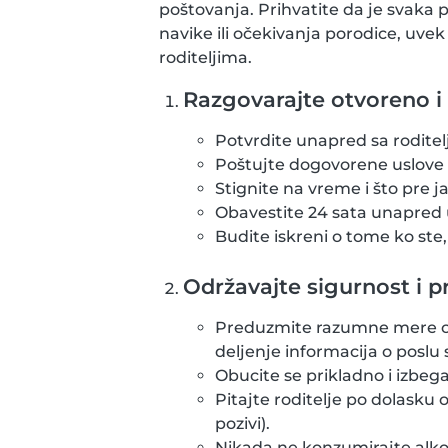
poštovanja. Prihvatite da je svaka p
navike ili očekivanja porodice, uve
roditeljima.
Razgovarajte otvoreno i 
Potvrdite unapred sa rodite
Poštujte dogovorene uslove 
Stignite na vreme i što pre j
Obavestite 24 sata unapred 
Budite iskreni o tome ko ste
Održavajte sigurnost i p
Preduzmite razumne mere op
deljenje informacija o poslu
Obucite se prikladno i izbega
Pitajte roditelje po dolasku 
pozivi).
Nikada ne konzumirajte alkoh