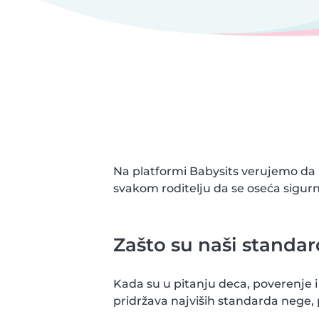
Na platformi Babysits verujemo d
svakom roditelju da se oseća sigur
Zašto su naši standar
Kada su u pitanju deca, poverenje 
pridržava najviših standarda nege, 