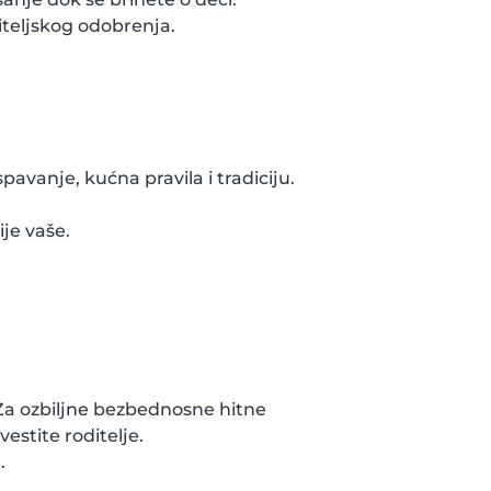
iteljskog odobrenja.
avanje, kućna pravila i tradiciju.
ije vaše.
 Za ozbiljne bezbednosne hitne
vestite roditelje.
.