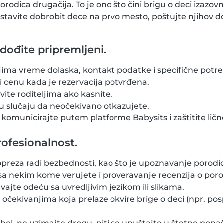
orodica drugačija. To je ono što čini brigu o deci izazo
k stavite dobrobit dece na prvo mesto, poštujte njihov 
dođite pripremljeni.
ljima vreme dolaska, kontakt podatke i specifične potr
i cenu kada je rezervacija potvrđena.
avite roditeljima ako kasnite.
u slučaju da neočekivano otkazujete.
, komunicirajte putem platforme Babysits i zaštitite lič
rofesionalnost.
reza radi bezbednosti, kao što je upoznavanje porod
 sa nekim kome verujete i proveravanje recenzija o porod
vajte odeću sa uvredljivim jezikom ili slikama.
o očekivanjima koja prelaze okvire brige o deci (npr. po
ol, ne uzimajte drogu, niti se upuštajte u štetno ponaš