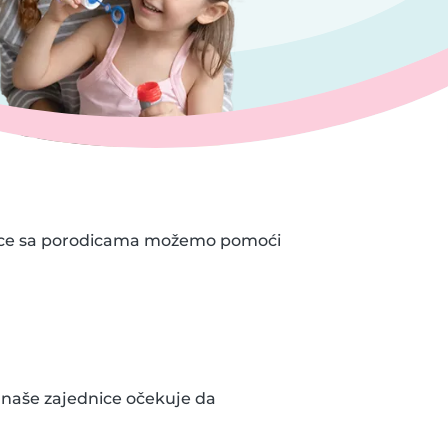
dece sa porodicama možemo pomoći
 naše zajednice očekuje da