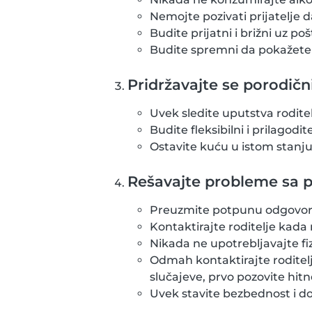
Nemojte pozivati prijatelje 
Budite prijatni i brižni uz po
Budite spremni da pokažete 
Pridržavajte se porodičn
Uvek sledite uputstva roditel
Budite fleksibilni i prilagodi
Ostavite kuću u istom stanju 
Rešavajte probleme sa p
Preuzmite potpunu odgovor
Kontaktirajte roditelje kada n
Nikada ne upotrebljavajte fiz
Odmah kontaktirajte roditel
slučajeve, prvo pozovite hitne
Uvek stavite bezbednost i do