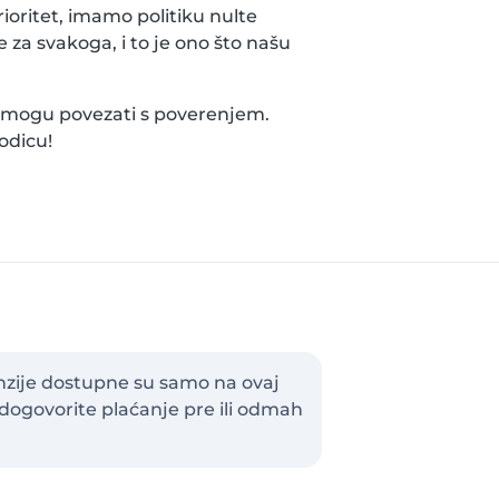
rioritet, imamo politiku nulte
 za svakoga, i to je ono što našu
i mogu povezati s poverenjem.
odicu!
enzije dostupne su samo na ovaj
dogovorite plaćanje pre ili odmah