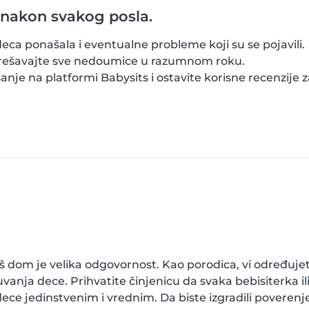
 nakon svakog posla.
deca ponašala i eventualne probleme koji su se pojavili.
i rešavajte sve nedoumice u razumnom roku.
nje na platformi Babysits i ostavite korisne recenzije 
vaš dom je velika odgovornost. Kao porodica, vi određuje
uvanja dece. Prihvatite činjenicu da svaka bebisiterka ili
 dece jedinstvenim i vrednim. Da biste izgradili poverenje