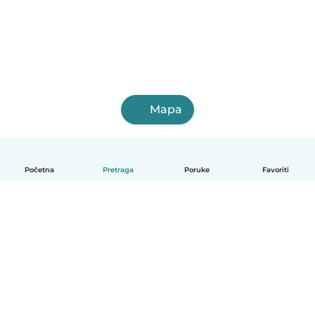
Mapa
Početna
Pretraga
Poruke
Favoriti
Српски
Kako funkcioniše
Pomoć
Uslovi i privatnost
Cene
Podaci o kompaniji
Babysits za posao