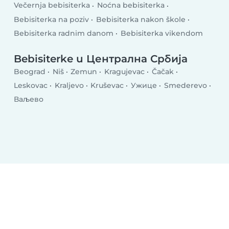
Večernja bebisiterka
Noćna bebisiterka
Bebisiterka na poziv
Bebisiterka nakon škole
Bebisiterka radnim danom
Bebisiterka vikendom
Bebisiterke u Централна Србија
Beograd
Niš
Zemun
Kragujevac
Čačak
Leskovac
Kraljevo
Kruševac
Ужице
Smederevo
Ваљево