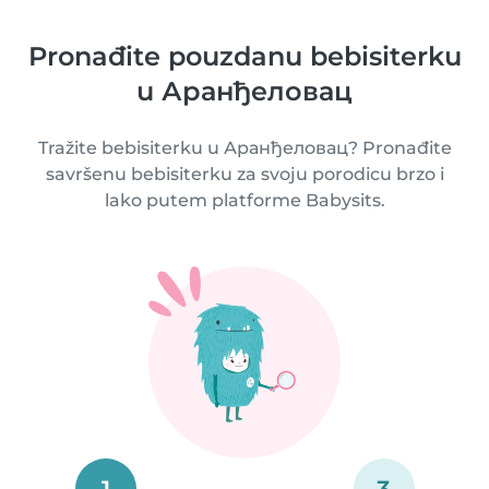
Pronađite pouzdanu bebisiterku
u Аранђеловац
Tražite bebisiterku u Аранђеловац? Pronađite
savršenu bebisiterku za svoju porodicu brzo i
lako putem platforme Babysits.
1
3