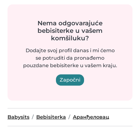
Nema odgovarajuće
bebisiterke u vašem
komšiluku?
Dodajte svoj profil danas i mi ćemo
se potruditi da pronađemo
pouzdane bebisiterke u vašem kraju.
Započni
Babysits
Bebisiterka
Аранђеловац