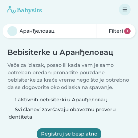
Filteri
1
Bebisiterke u Аранђеловац
Veče za izlazak, posao ili kada vam je samo
potreban predah: pronađite pouzdane
bebisiterke za kraće vreme nego što je potrebno
da se dogovorite oko odlaska na spavanje.
1 aktivnih bebisiterki u Аранђеловац
Svi članovi završavaju obaveznu proveru
identiteta
Registruj se besplatno