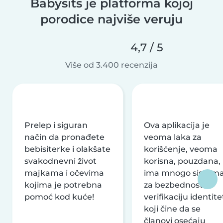
Babysits je platforma kojoj
porodice najviše veruju
4,7 / 5
Više od 3.400 recenzija
Prelep i siguran
Ova aplikacija je
način da pronađete
veoma laka za
bebisiterke i olakšate
korišćenje, veoma
svakodnevni život
korisna, pouzdana,
majkama i očevima
ima mnogo sistem
kojima je potrebna
za bezbednost i
pomoć kod kuće!
verifikaciju identite
koji čine da se
članovi osećaju