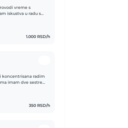
provodi vreme s
am iskustva u radu s
 Neonatologiju
1.000 RSD/h
 i koncentrisana radim
sama imam dve sestre i
da razumem sve radila
350 RSD/h