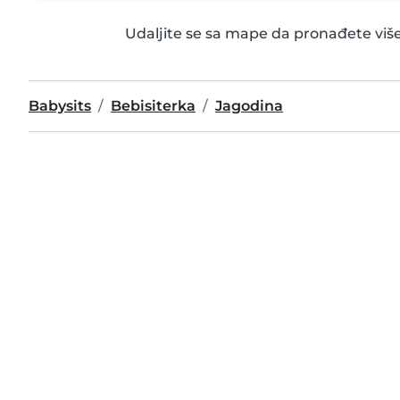
Udaljite se sa mape da pronađete više
Babysits
Bebisiterka
Jagodina