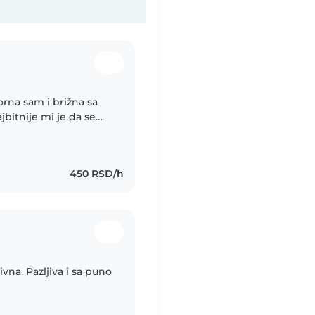
orna sam i brižna sa
jbitnije mi je da se
 mnom❤️
450 RSD/h
vna. Pazljiva i sa puno