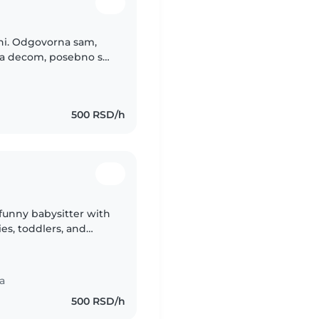
sam,
d sa decom, posebno sa
. Trudim se da detetu
500 RSD/h
 funny babysitter with
ies, toddlers, and
ets, cooking, chores,
a
500 RSD/h