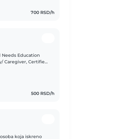
700 RSD/h
l Needs Education
/ Caregiver, Certified
f, First Aid and Child
500 RSD/h
 osoba koja iskreno