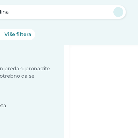
dina
Više filtera
an predah: pronađite
potrebno da se
eta