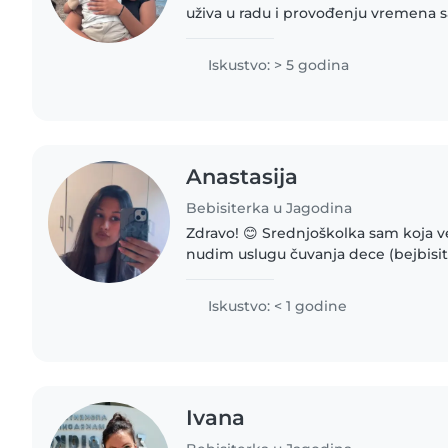
uživa u radu i provođenju vremena 
čuvanja, rado bih pomagala deci ok
kreativnih igara i svakodnevnih..
Iskustvo: > 5 godina
Anastasija
Bebisiterka u Jagodina
Zdravo! 😊 Srednjoškolka sam koja v
nudim uslugu čuvanja dece (bejbisi
strpljiva i pažljiva, a sa decom volim
učimo i provodimo..
Iskustvo: < 1 godine
Ivana