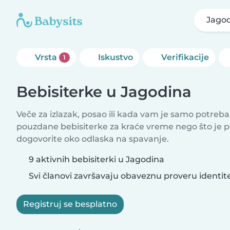
Jago
Vrsta
Iskustvo
Verifikacije
1
Bebisiterke u Jagodina
Veče za izlazak, posao ili kada vam je samo potreb
pouzdane bebisiterke za kraće vreme nego što je 
dogovorite oko odlaska na spavanje.
9 aktivnih bebisiterki u Jagodina
Svi članovi završavaju obaveznu proveru identit
Registruj se besplatno