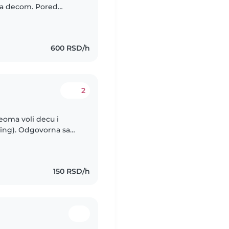
sa decom. Pored
o domaćih zadataka,
600 RSD/h
2
eoma voli decu i
ting). Odgovorna sam,
 da se igram, crtamo,
150 RSD/h