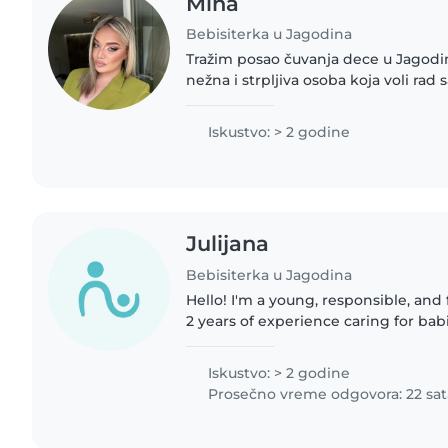
Mina
Bebisiterka u Jagodina
Tražim posao čuvanja dece u Jagodini. Odgovorna 
nežna i strpljiva osoba koja voli ra
najmlađima uzrasta od 1 do 3 godine
pružim pažnju,..
Iskustvo: > 2 godine
Julijana
Bebisiterka u Jagodina
Hello! I'm a young, responsible, and
2 years of experience caring for bab
preschoolers. I'm comfortable with p
and even..
Iskustvo: > 2 godine
Prosečno vreme odgovora: 22 sat