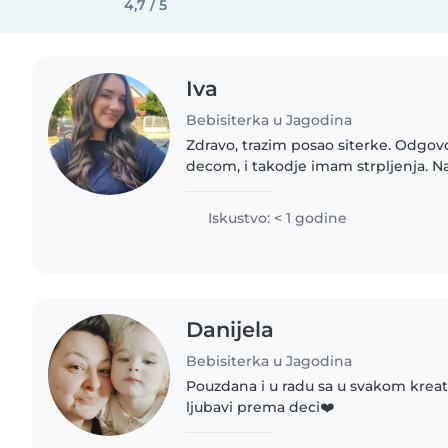
4,7 / 5
Iva
Bebisiterka u Jagodina
Zdravo, trazim posao siterke. Odgov
decom, i takodje imam strpljenja. Na
deca osećaju prijatno i sigurno sa
Iskustvo: < 1 godine
Danijela
Bebisiterka u Jagodina
Pouzdana i u radu sa u svakom kreati
ljubavi prema deci❤️