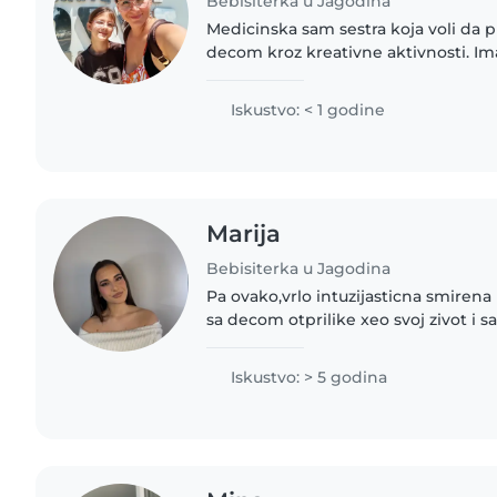
Bebisiterka u Jagodina
Medicinska sam sestra koja voli da 
decom kroz kreativne aktivnosti. Im
bebama, oslena sam na Institutu za
Beograd. Zivim u Jagodini...
Iskustvo: < 1 godine
Marija
Bebisiterka u Jagodina
Pa ovako,vrlo intuzijasticna smirena
sa decom otprilike xeo svoj zivot i 
brata sa poremecajem govora tako 
sam kao..
Iskustvo: > 5 godina