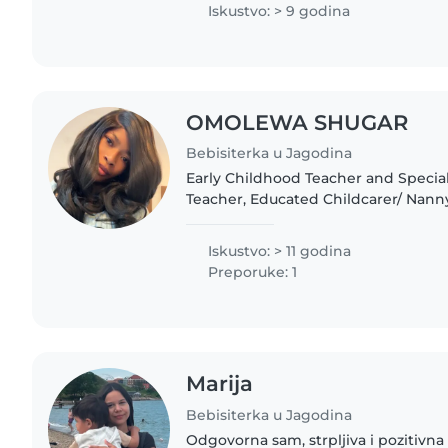
Iskustvo: > 9 godina
OMOLEWA SHUGAR
Bebisiterka u Jagodina
Early Childhood Teacher and Specia
Teacher, Educated Childcarer/ Nanny
Licensed Teacher, Certified Cook/Che
Safety have..
Iskustvo: > 11 godina
Preporuke: 1
Marija
Bebisiterka u Jagodina
Odgovorna sam, strpljiva i pozitivna