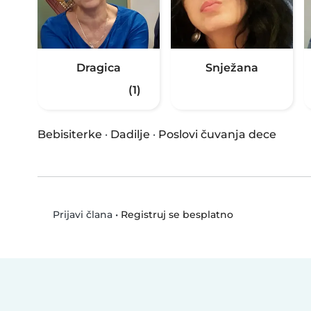
Dragica
Snježana
(1)
Bebisiterke
·
Dadilje
·
Poslovi čuvanja dece
•
Registruj se besplatno
Prijavi člana