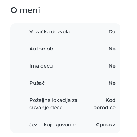
O meni
Vozačka dozvola
Da
Automobil
Ne
Ima decu
Ne
Pušač
Ne
Poželjna lokacija za
Kod
čuvanje dece
porodice
Jezici koje govorim
Српски