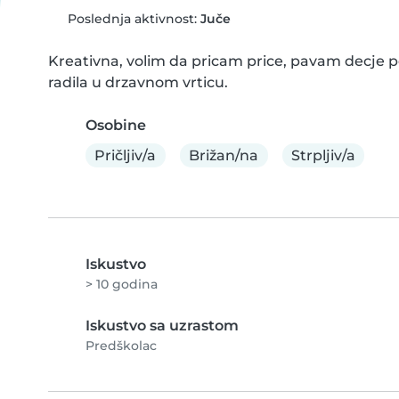
Poslednja aktivnost:
Juče
Kreativna, volim da pricam price, pavam decje p
radila u drzavnom vrticu.
Osobine
Pričljiv/a
Brižan/na
Strpljiv/a
Iskustvo
> 10 godina
Iskustvo sa uzrastom
Predškolac