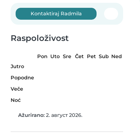
Kontaktiraj Radmila
Raspoloživost
Pon
Uto
Sre
Čet
Pet
Sub
Ned
Jutro
Popodne
Veče
Noć
Ažurirano:
2. август 2026.