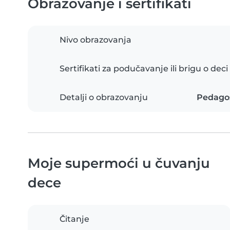
Obrazovanje i sertifikati
Nivo obrazovanja
Sertifikati za podučavanje ili brigu o deci
Detalji o obrazovanju
Pedagos
Moje supermoći u čuvanju
dece
Čitanje