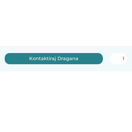
Kontaktiraj Dragana
1
Српски
Kako funkcioniše
Pomoć
Uslovi i privatnost