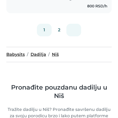
odlicno snasla deca me vole,ne
800 RSD/h
zaboravljaju,i jedno predivno
,tacna,koncizan
1
2
Babysits
Dadilja
Niš
Pronađite pouzdanu dadilju u
Niš
Tražite dadilju u Niš? Pronađite savršenu dadilju
za svoju porodicu brzo i lako putem platforme