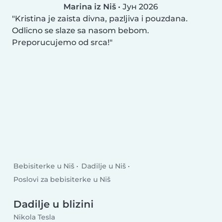
Marina iz Niš
•
Јун 2026
Kristina je zaista divna, pazljiva i pouzdana.
Odlicno se slaze sa nasom bebom.
Preporucujemo od srca!
Bebisiterke u Niš
Dadilje u Niš
Poslovi za bebisiterke u Niš
Dadilje u blizini
Nikola Tesla