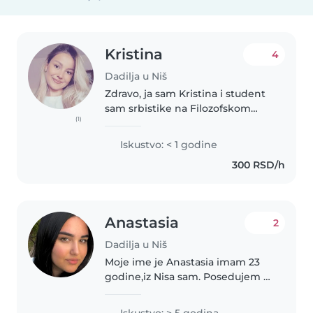
Kristina
4
Dadilja u Niš
Zdravo, ja sam Kristina i student
sam srbistike na Filozofskom
(1)
fakultetu u Nisu. Ovaj poziv sam
odabrala zbog ljubavi prema
Iskustvo: < 1 godine
knjizevnosti, kao i zbog ljubavi
300 RSD/h
prema deci i rada sa njima...
Anastasia
2
Dadilja u Niš
Moje ime je Anastasia imam 23
godine,iz Nisa sam. Posedujem 5
godina iskustva u ovom poslu sa
bebama od mesec dana pa sve
Iskustvo: > 5 godina