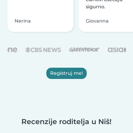
sigurno.
Nerina
Giovanna
Registruj me!
Recenzije roditelja u Niš!