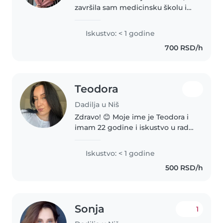
završila sam medicinsku školu i
imam iskustvo sa pedijatrije – što
znači da je zdravlje i bezbednost
Iskustvo: < 1 godine
Vaše dece kod mene na prvom
700 RSD/h
mestu. Sa druge strane,..
Teodora
Dadilja u Niš
Zdravo! 😊 Moje ime je Teodora i
imam 22 godine i iskustvo u radu
sa decom uzrasta od 3, 4 i 5
godina. Radila sam u
Iskustvo: < 1 godine
Amsterdamu i Švajcarskoj, gde
500 RSD/h
sam svakodnevno brinula o deci,
organizovala..
Sonja
1