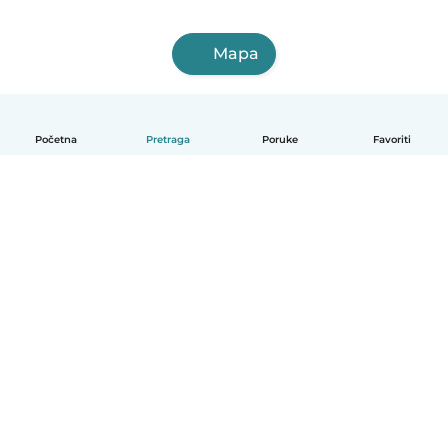
Mapa
Početna
Pretraga
Poruke
Favoriti
Српски
Kako funkcioniše
Pomoć
Uslovi i privatnost
Cene
Podaci o kompaniji
Babysits za posao
Standardi zajednice