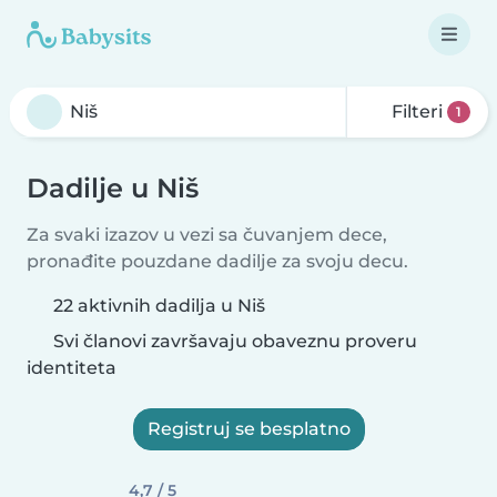
Filteri
1
Dadilje u Niš
Za svaki izazov u vezi sa čuvanjem dece,
pronađite pouzdane dadilje za svoju decu.
22 aktivnih dadilja u Niš
Svi članovi završavaju obaveznu proveru
identiteta
Registruj se besplatno
4,7 / 5