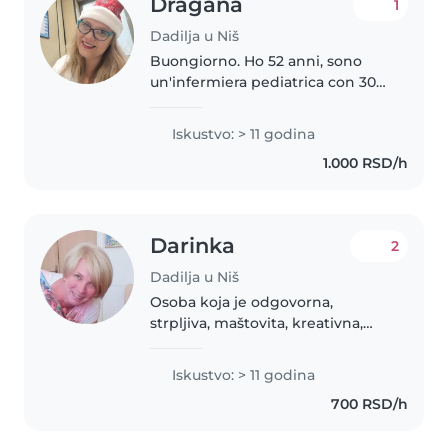
Dragana
1
Dadilja u Niš
Buongiorno. Ho 52 anni, sono
un'infermiera pediatrica con 30
anni di esperienza lavorativa e
un'educatrice professionale. Ho
Iskustvo: > 11 godina
molta esperienza nel lavoro con i
1.000 RSD/h
bambini, sia con neonati..
Darinka
2
Dadilja u Niš
Osoba koja je odgovorna,
strpljiva, maštovita, kreativna,
razvijenih komunikacijskih
vestina. Dugogodišnje iskustvo
Iskustvo: > 11 godina
kao strukovni vaspitač u
700 RSD/h
državnom vrtiću