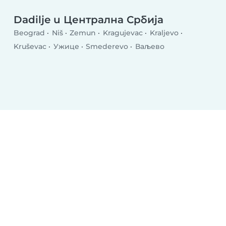
Dadilje u Централна Србија
Beograd
Niš
Zemun
Kragujevac
Kraljevo
Kruševac
Ужице
Smederevo
Ваљево