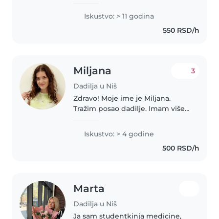
caring, punctual and love
helping kids learn while having
Iskustvo: > 11 godina
fun. Your little ones will be in
550 RSD/h
great hands!
Miljana
3
Dadilja u Niš
Zdravo! Moje ime je Miljana.
Tražim posao dadilje. Imam više
od četiri godine iskustva u radu
sa decom, kao i više od dve
Iskustvo: > 4 godine
godine radnog iskustva na
500 RSD/h
poziciji animatora u igraonici
Vini..
Marta
Dadilja u Niš
Ja sam studentkinja medicine,