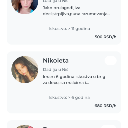
Dadilja u Niš
Jako prulagodljiva
deci,strpljiva,puna razumevanja
za detetove potrebe
Iskustvo: > 11 godina
500 RSD/h
Nikoleta
Dadilja u Niš
Imam 6 godina iskustva u brigi
za decu, sa malcima i
predškolcima. Diplomirana sam
za medicinsku sestru i volim da
Iskustvo: > 6 godina
se bavam sa decom. U slobodno
680 RSD/h
vreme volim da crtam, čitam i
igram...