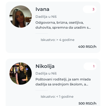
Ivana
3
Dadilja u Niš
Odgovorna, brizna, osetljiva,
duhovita, spremna da uradim sve
šta deca požele..
Iskustvo: > 4 godine
400 RSD/h
Nikolija
1
Dadilja u Niš
Poštovani roditelji, ja sam mlada
dadilja sa srednjom školom, a
volim da se bavam decom svih
uzrasta. Imao sam iskustva sa
Iskustvo: < 1 godine
bebinima, predškolcima,
500 RSD/h
dečijom i tinejdžerima. Moje