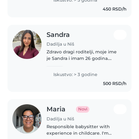
do uzrasta dece do 10
450 RSD/h
godina,takodje imam i zavrsen
kurs prve..
Sandra
Dadilja u Niš
Zdravo dragi roditelji, moje ime
je Sandra i imam 26 godina.
Nudim usluge čuvanja deteta u
Nišu, bilo radnim danima ili po
Iskustvo: > 3 godine
vašim potrebama. Imam iskustva
500 RSD/h
u radu sa decom različitih..
Maria
Novi
Dadilja u Niš
Responsible babysitter with
experience in childcare. I'm