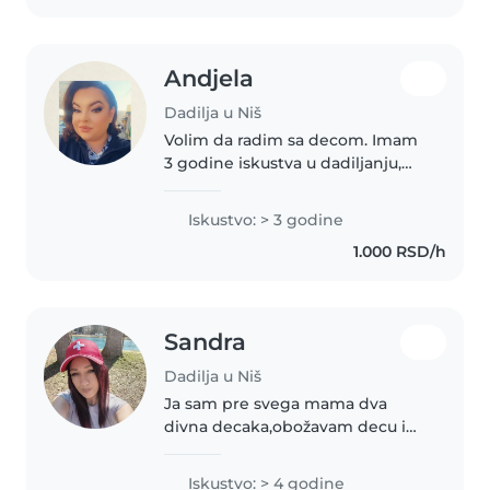
omiljene..
Andjela
Dadilja u Niš
Volim da radim sa decom. Imam
3 godine iskustva u dadiljanju,
uglavnom sa bebama i decom
do 5godina. Moje omiljene
Iskustvo: > 3 godine
aktivnosti sa decom su crtanje,
1.000 RSD/h
muzika i igre. Takođe, volim
kućne..
Sandra
Dadilja u Niš
Ja sam pre svega mama dva
divna decaka,obožavam decu i
ceo zivot sam mastala da radim u
vrtiću,ali sam se kao dadilja
Iskustvo: > 4 godine