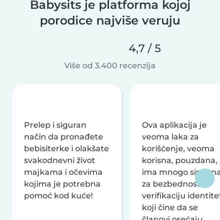
Babysits je platforma kojoj
porodice najviše veruju
4,7 / 5
Više od 3.400 recenzija
Prelep i siguran
Ova aplikacija je
način da pronađete
veoma laka za
bebisiterke i olakšate
korišćenje, veoma
svakodnevni život
korisna, pouzdana,
majkama i očevima
ima mnogo sistem
kojima je potrebna
za bezbednost i
pomoć kod kuće!
verifikaciju identite
koji čine da se
članovi osećaju