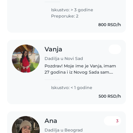
through stories and music.
Playful games and gentle care
Iskustvo: > 3 godine
bring joy to my experience—
Preporuke: 2
ready to nurture your little ones..
800 RSD/h
Vanja
Dadilja u Novi Sad
Pozdrav! Moje ime je Vanja, imam
27 godina i iz Novog Sada sam.
Imam veliku ljubav prema deci, a
u porodici i širem okruženju sam
Iskustvo: < 1 godine
čuvala mnogo mališana raznog
500 RSD/h
uzrasta. Veoma sam strpljiva,..
Ana
3
Dadilja u Beograd