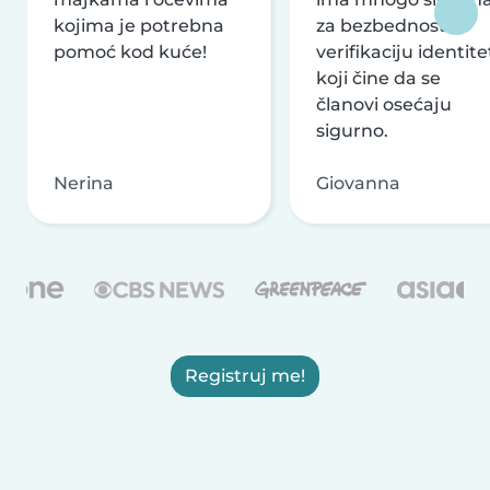
kojima je potrebna
za bezbednost i
pomoć kod kuće!
verifikaciju identite
koji čine da se
članovi osećaju
sigurno.
Nerina
Giovanna
Registruj me!