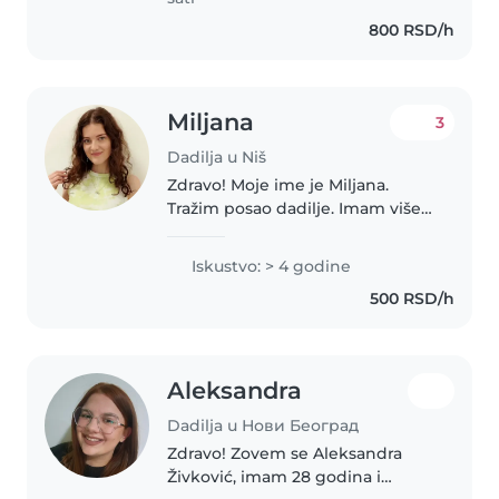
800 RSD/h
Miljana
3
Dadilja u Niš
Zdravo! Moje ime je Miljana.
Tražim posao dadilje. Imam više
od četiri godine iskustva u radu
sa decom, kao i više od dve
Iskustvo: > 4 godine
godine radnog iskustva na
500 RSD/h
poziciji animatora u igraonici
Vini..
Aleksandra
Dadilja u Нови Београд
Zdravo! Zovem se Aleksandra
Živković, imam 28 godina i