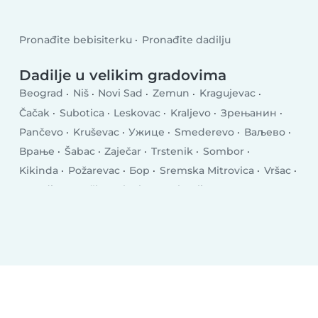
Pronađite bebisiterku
Pronađite dadilju
Dadilje u velikim gradovima
Beograd
Niš
Novi Sad
Zemun
Kragujevac
Čačak
Subotica
Leskovac
Kraljevo
Зрењанин
Pančevo
Kruševac
Ужице
Smederevo
Ваљево
Врање
Šabac
Zaječar
Trstenik
Sombor
Kikinda
Požarevac
Бор
Sremska Mitrovica
Vršac
Jagodina
Bačka Palanka
Prokuplje
Смедеревска Паланка
Inđija
Vrbas
Аранђеловац
Gornji Milanovac
Lazarevac
Sremčica