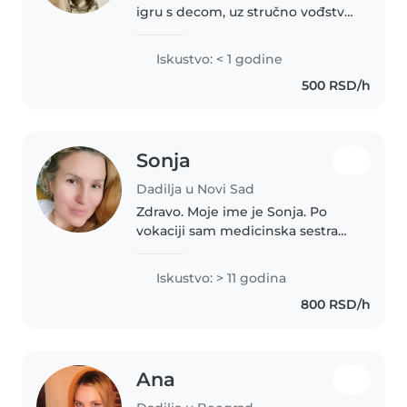
igru s decom, uz stručno vođstvo
kroz domaće zadatke. Nesebična
i strpljiva predškolcima i
Iskustvo: < 1 godine
školarcima. Volim čitanje, izradu
500 RSD/h
rukotvorina i muziku.
Sonja
Dadilja u Novi Sad
Zdravo. Moje ime je Sonja. Po
vokaciji sam medicinska sestra
ali posao dadilje radim proteklih
15 godina, kako za inostrane tako
Iskustvo: > 11 godina
i za domaće porodice.
800 RSD/h
Здравствуйте. Меня зовут
Соня...
Ana