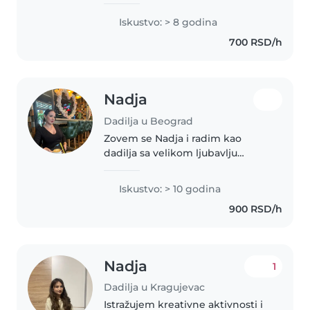
apsolvent sam na Visokoj školi za
obrazovanje vaspitača. Rad sa
Iskustvo: > 8 godina
decom je moja velika ljubav i
700 RSD/h
životni poziv, a iza sebe imam..
Nadja
Dadilja u Beograd
Zovem se Nadja i radim kao
dadilja sa velikom ljubavlju
prema deci. Po struci sam
vaspitačica sa više godina
Iskustvo: > 10 godina
iskustva u radu sa decom
900 RSD/h
različitog uzrasta. Strpljiva sam,
odgovorna i..
Nadja
1
Dadilja u Kragujevac
Istražujem kreativne aktivnosti i