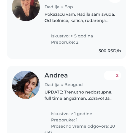
Dadilja u Бор
Pokazacu vam. Radila sam svuda.
Od bolnice, kafica, rudarenja.
Decu sam vodila i odvodila u
skolu, sa njima, po potrebi. Imam
Iskustvo: > 5 godina
i sertifikat za osobe sa
Preporuke: 2
invalidetom. Uzto neka ide
500 RSD/h
sertifikat..
Andrea
2
Dadilja u Beograd
UPDATE: Trenutno nedostupna,
full time angažman. Zdravo! Ja
sam Andrea, mama dvoje dece,
uživalac društva dece i životinja.
Iskustvo: > 1 godine
Aktivna, volim sport i prirodu.
Preporuke: 1
Govorim engleski jezik,..
Prosečno vreme odgovora: 20
sati