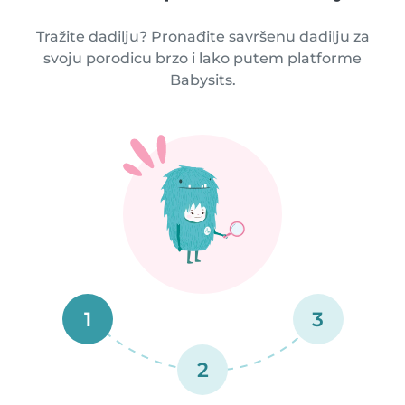
Tražite dadilju? Pronađite savršenu dadilju za
svoju porodicu brzo i lako putem platforme
Babysits.
1
3
2