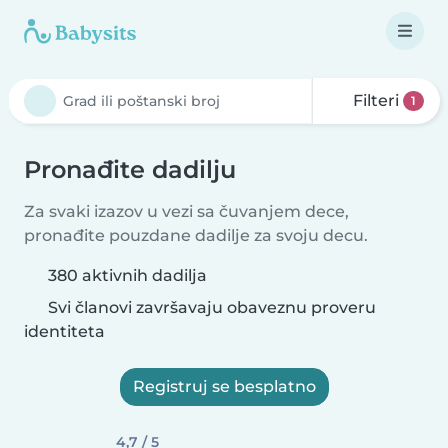
Filteri
1
Pronađite dadilju
Za svaki izazov u vezi sa čuvanjem dece,
pronađite pouzdane dadilje za svoju decu.
380 aktivnih dadilja
Svi članovi završavaju obaveznu proveru
identiteta
Registruj se besplatno
4,7 / 5