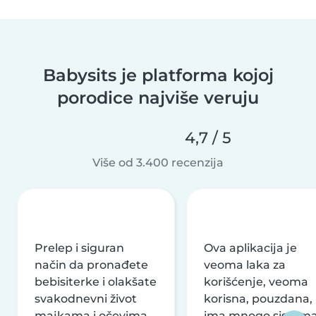
Babysits je platforma kojoj
porodice najviše veruju
4,7 / 5
Više od 3.400 recenzija
Prelep i siguran
Ova aplikacija je
način da pronađete
veoma laka za
bebisiterke i olakšate
korišćenje, veoma
svakodnevni život
korisna, pouzdana,
majkama i očevima
ima mnogo sistem