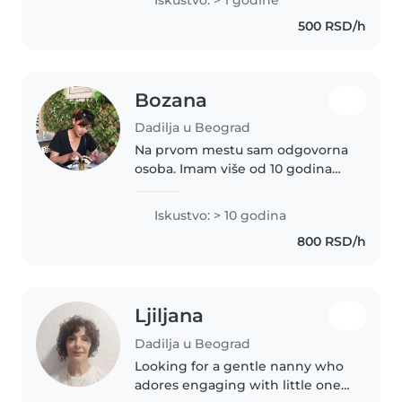
500 RSD/h
Bozana
Dadilja u Beograd
Na prvom mestu sam odgovorna
osoba. Imam više od 10 godina
iskustva i do sada sam radila
samo po preporukama. Volim
Iskustvo: > 10 godina
decu, ali isto tako i deca me brzo
800 RSD/h
zavole.
Ljiljana
Dadilja u Beograd
Looking for a gentle nanny who
adores engaging with little ones