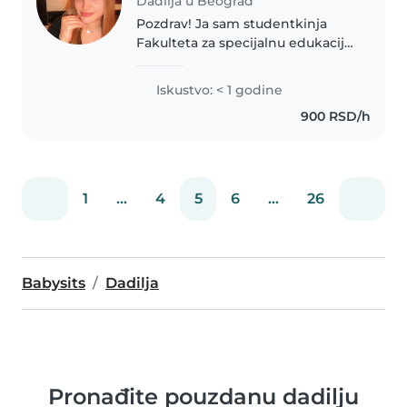
Dadilja u Beograd
Pozdrav! Ja sam studentkinja
Fakulteta za specijalnu edukaciju
i rehabilitaciju. Volim da radim sa
decom. Takođe sam ljubitelj
Iskustvo: < 1 godine
kućnih ljubimcima. Odgovorna
900 RSD/h
sam, prijatna i saosećajna...
1
...
4
5
6
...
26
Babysits
Dadilja
Pronađite pouzdanu dadilju