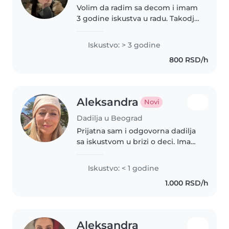
Volim da radim sa decom i imam
3 godine iskustva u radu. Takodje
vodila sam i kreativne radionice
za decu, tako da sam vesta u
Iskustvo: > 3 godine
osmisljavanju aktivnosti
800 RSD/h
prilagodjenih deci. Trenutno..
Aleksandra
Novi
Dadilja u Beograd
Prijatna sam i odgovorna dadilja
sa iskustvom u brizi o deci. Imam
iskustvo u porodičnim kućama
gde sam kao roditelj učila dete
Iskustvo: < 1 godine
da se brine o sebi. Komforna sam
1.000 RSD/h
sa kućnim poslovima..
Aleksandra