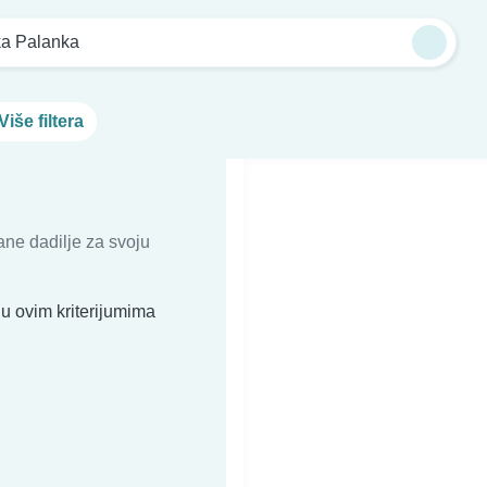
a Palanka
Više filtera
ne dadilje za svoju
u ovim kriterijumima