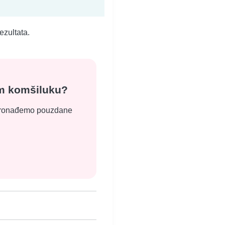
ezultata.
em komšiluku?
a pronađemo pouzdane