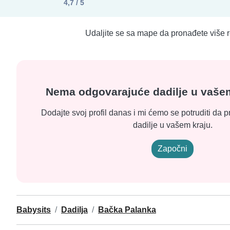
4,7 / 5
Udaljite se sa mape da pronađete više r
Nema odgovarajuće dadilje u vaš
Dodajte svoj profil danas i mi ćemo se potruditi d
dadilje u vašem kraju.
Započni
Babysits
Dadilja
Bačka Palanka