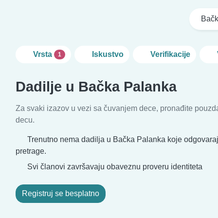
Bačk
Vrsta
Iskustvo
Verifikacije
1
Dadilje u Bačka Palanka
Za svaki izazov u vezi sa čuvanjem dece, pronađite pouzda
decu.
Trenutno nema dadilja u Bačka Palanka koje odgovaraj
pretrage.
Svi članovi završavaju obaveznu proveru identiteta
Registruj se besplatno