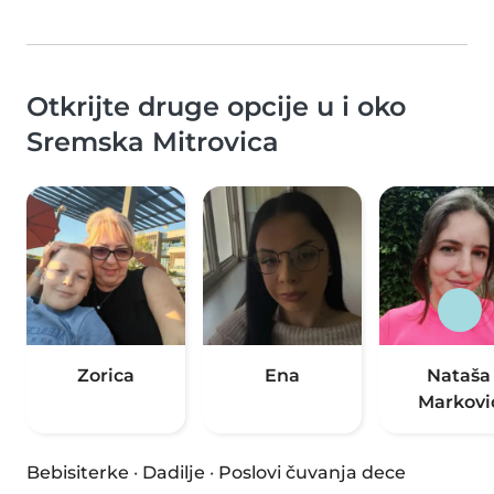
Otkrijte druge opcije u i oko
Sremska Mitrovica
Zorica
Ena
Nataša
Markovi
Bebisiterke
·
Dadilje
·
Poslovi čuvanja dece