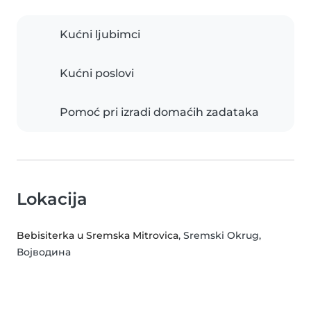
Kućni ljubimci
Kućni poslovi
Pomoć pri izradi domaćih zadataka
Lokacija
Bebisiterka u Sremska Mitrovica
, Sremski Okrug,
Војводина