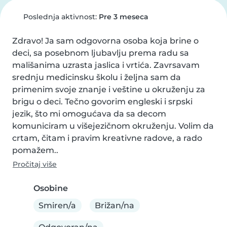
Poslednja aktivnost:
Pre 3 meseca
Zdravo! Ja sam odgovorna osoba koja brine o 
deci, sa posebnom ljubavlju prema radu sa 
mališanima uzrasta jaslica i vrtića. Zavrsavam 
srednju medicinsku školu i željna sam da 
primenim svoje znanje i veštine u okruženju za 
brigu o deci. Tečno govorim engleski i srpski 
jezik, što mi omogućava da sa decom 
komuniciram u višejezičnom okruženju. Volim da 
crtam, čitam i pravim kreativne radove, a rado 
pomažem..
Pročitaj više
Osobine
Smiren/a
Brižan/na