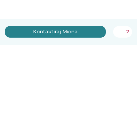
Kontaktiraj Miona
2
Српски
Kako funkcioniše
Pomoć
Uslovi i privatnost
Cene
Podaci o kompaniji
Babysits za posao
Standardi zajednice