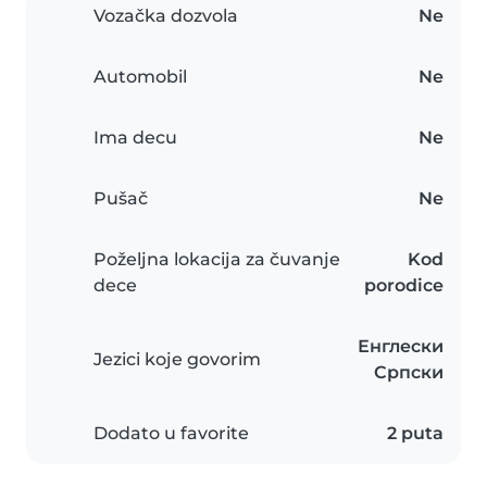
Vozačka dozvola
Ne
Automobil
Ne
Ima decu
Ne
Pušač
Ne
Poželjna lokacija za čuvanje
Kod
dece
porodice
Енглески
Jezici koje govorim
Српски
Dodato u favorite
2 puta