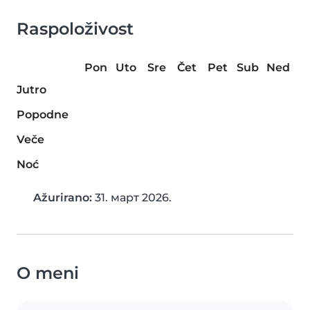
Raspoloživost
Pon
Uto
Sre
Čet
Pet
Sub
Ned
Jutro
Popodne
Veče
Noć
Ažurirano:
31. март 2026.
O meni