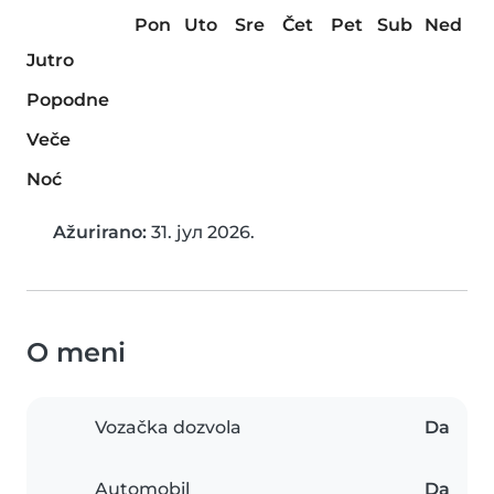
Pon
Uto
Sre
Čet
Pet
Sub
Ned
Jutro
Popodne
Veče
Noć
Ažurirano:
31. јул 2026.
O meni
Vozačka dozvola
Da
Automobil
Da