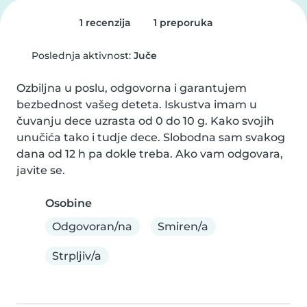
1 recenzija
1 preporuka
Poslednja aktivnost:
Juče
Ozbiljna u poslu, odgovorna i garantujem 
bezbednost vašeg deteta. Iskustva imam u 
čuvanju dece uzrasta od 0 do 10 g. Kako svojih 
unučića tako i tudje dece. Slobodna sam svakog 
dana od 12 h pa dokle treba. Ako vam odgovara, 
javite se.
Osobine
Odgovoran/na
Smiren/a
Strpljiv/a