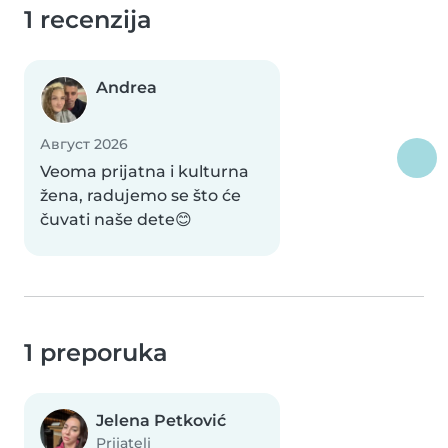
1 recenzija
Andrea
Август 2026
Veoma prijatna i kulturna
žena, radujemo se što će
čuvati naše dete😊
1 preporuka
Jelena Petković
Prijatelj