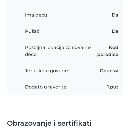
Ima decu
Da
Pušač
Da
Poželjna lokacija za čuvanje
Kod
dece
porodice
Jezici koje govorim
Српски
Dodato u favorite
1 put
Obrazovanje i sertifikati