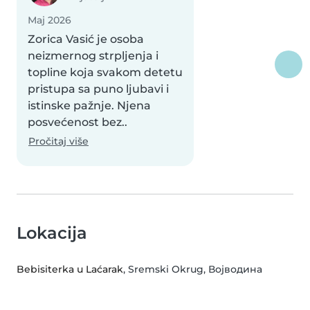
Мај 2026
Zorica Vasić je osoba
neizmernog strpljenja i
topline koja svakom detetu
pristupa sa puno ljubavi i
istinske pažnje. Njena
posvećenost bez..
Pročitaj više
Lokacija
Bebisiterka u Laćarak
, Sremski Okrug, Војводина