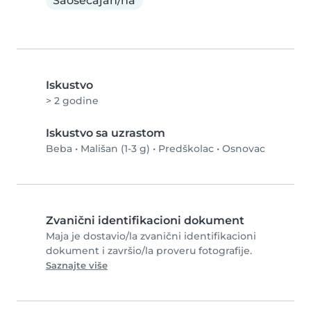
Saosećajan/na
Iskustvo
> 2 godine
Iskustvo sa uzrastom
Beba
•
Mališan (1-3 g)
•
Predškolac
•
Osnovac
Zvanični identifikacioni dokument
Maja je dostavio/la zvanični identifikacioni
dokument i završio/la proveru fotografije.
Saznajte više