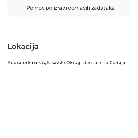
Pomoć pri izradi domaćih zadataka
Lokacija
Bebisiterka u Niš
, Nišavski Okrug, Централна Србија