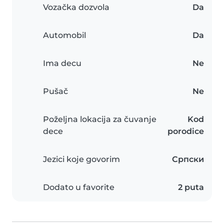
Vozačka dozvola
Da
Automobil
Da
Ima decu
Ne
Pušač
Ne
Poželjna lokacija za čuvanje
Kod
dece
porodice
Jezici koje govorim
Српски
Dodato u favorite
2 puta