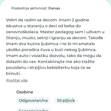
Poslednja aktivnost:
Danas
Volim da radim sa decom. Imam 2 godine 
iskustva u staranju o deci od beba do 
osnovnoškolaca. Master pedagog sam i uživam u 
čitanju, muzici, setnji i igranju sa decom. Takođe 
imam dva kućna ljubimca i ne bi mi smetalo 
ukoliko porodica čuva u kući nekog ljubimca. 
Imam auto i vozačku dozvolu, tako da mogu da 
dolazim do vas. Kontaktirajte me ako tražite 
pouzdanu i strpljivu bebisiterku koja će se 
brinuti..
Pročitaj više
Osobine
Odgovoran/na
Strpljiv/a