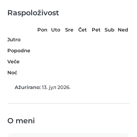
Raspoloživost
Pon
Uto
Sre
Čet
Pet
Sub
Ned
Jutro
Popodne
Veče
Noć
Ažurirano:
13. јул 2026.
O meni