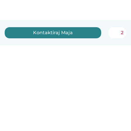
Kontaktiraj Maja
2
Српски
Kako funkcioniše
Pomoć
Uslovi i privatnost
Cene
Podaci o kompaniji
Babysits za posao
Standardi zajednice