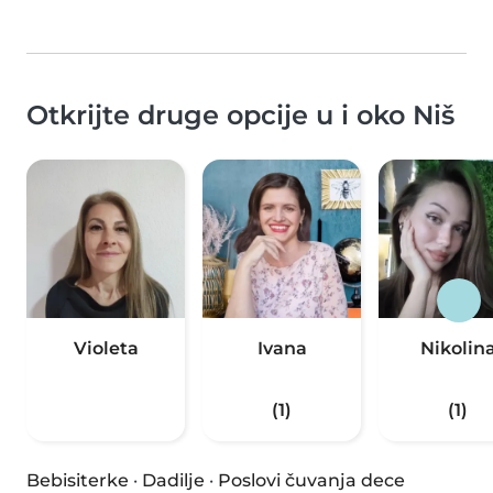
Otkrijte druge opcije u i oko Niš
Violeta
Ivana
Nikolin
(1)
(1)
Bebisiterke
·
Dadilje
·
Poslovi čuvanja dece