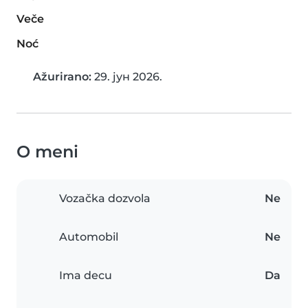
Veče
Noć
Ažurirano:
29. јун 2026.
O meni
Vozačka dozvola
Ne
Automobil
Ne
Ima decu
Da