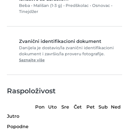
Beba
•
Mališan (1-3 g)
•
Predškolac
•
Osnovac
•
Tinejdžer
Zvanični identifikacioni dokument
Danijela je dostavio/la zvanični identifikacioni
dokument i završio/la proveru fotografije.
Saznajte više
Raspoloživost
Pon
Uto
Sre
Čet
Pet
Sub
Ned
Jutro
Popodne