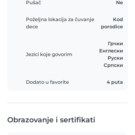
Pušač
Ne
Poželjna lokacija za čuvanje
Kod
dece
porodice
Грчки
Енглески
Jezici koje govorim
Руски
Српски
Dodato u favorite
4 puta
Obrazovanje i sertifikati