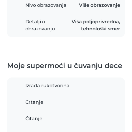
Nivo obrazovanja
Više obrazovanje
Detalji o
Viša poljoprivredna,
obrazovanju
tehnološki smer
Moje supermoći u čuvanju dece
Izrada rukotvorina
Crtanje
Čitanje