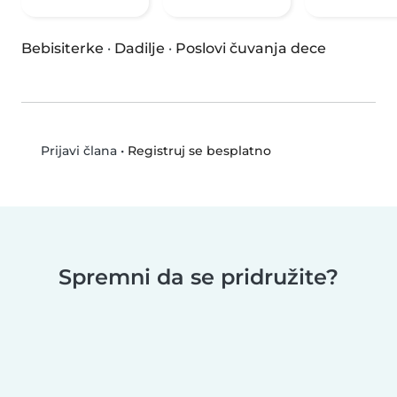
Bebisiterke
·
Dadilje
·
Poslovi čuvanja dece
•
Registruj se besplatno
Prijavi člana
Spremni da se pridružite?