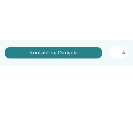
Kontaktiraj Danijela
4
Српски
Kako funkcioniše
Pomoć
Uslovi i privatnost