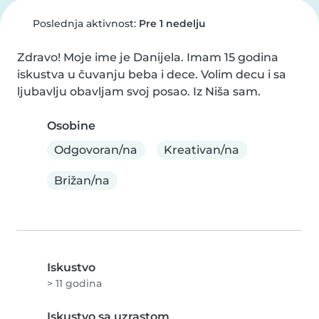
Poslednja aktivnost:
Pre 1 nedelju
Zdravo! Moje ime je Danijela. Imam 15 godina 
iskustva u čuvanju beba i dece. Volim decu i sa 
ljubavlju obavljam svoj posao. Iz Niša sam.
Osobine
Odgovoran/na
Kreativan/na
Brižan/na
Iskustvo
> 11 godina
Iskustvo sa uzrastom