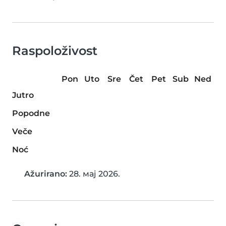
Raspoloživost
Pon
Uto
Sre
Čet
Pet
Sub
Ned
Jutro
Popodne
Veče
Noć
Ažurirano:
28. мај 2026.