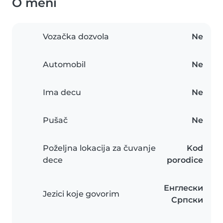
O meni
Vozačka dozvola
Ne
Automobil
Ne
Ima decu
Ne
Pušač
Ne
Poželjna lokacija za čuvanje
Kod
dece
porodice
Енглески
Jezici koje govorim
Српски