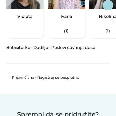
Violeta
Ivana
Nikolin
(1)
(1)
Bebisiterke
·
Dadilje
·
Poslovi čuvanja dece
•
Registruj se besplatno
Prijavi člana
Spremni da se pridružite?