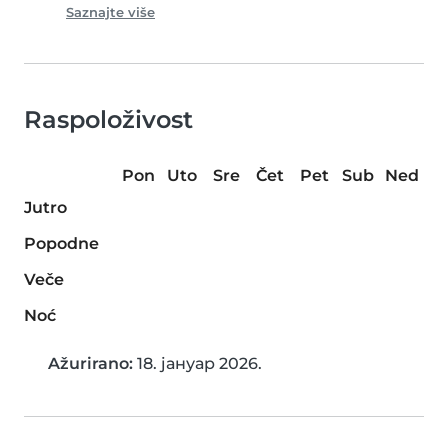
Saznajte više
Raspoloživost
Pon
Uto
Sre
Čet
Pet
Sub
Ned
Jutro
Popodne
Veče
Noć
Ažurirano:
18. јануар 2026.