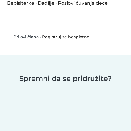
Bebisiterke
·
Dadilje
·
Poslovi čuvanja dece
•
Registruj se besplatno
Prijavi člana
Spremni da se pridružite?