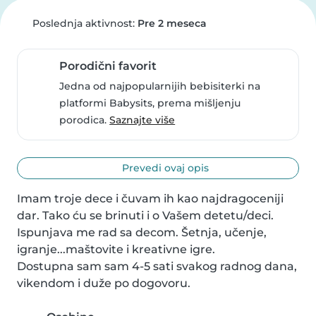
Poslednja aktivnost:
Pre 2 meseca
Porodični favorit
Jedna od najpopularnijih bebisiterki na
platformi Babysits, prema mišljenju
porodica.
Saznajte više
Prevedi ovaj opis
Imam troje dece i čuvam ih kao najdragoceniji 
dar. Tako ću se brinuti i o Vašem detetu/deci.

Ispunjava me rad sa decom. Šetnja, učenje, 
igranje...maštovite i kreativne igre.

Dostupna sam sam 4-5 sati svakog radnog dana, 
vikendom i duže po dogovoru.