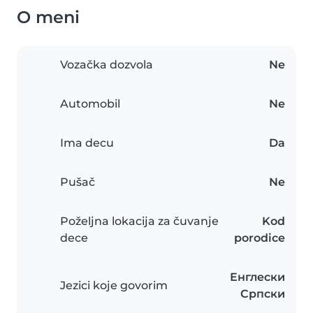
O meni
Vozačka dozvola
Ne
Automobil
Ne
Ima decu
Da
Pušač
Ne
Poželjna lokacija za čuvanje
Kod
dece
porodice
Енглески
Jezici koje govorim
Српски