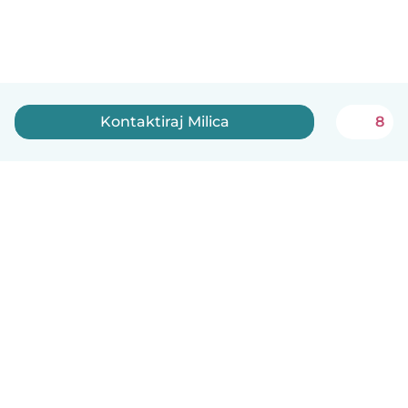
Kontaktiraj Milica
8
Српски
Kako funkcioniše
Pomoć
Uslovi i privatnost
Cene
Podaci o kompaniji
Babysits za posao