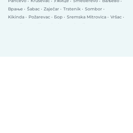
Pančevo
Kruševac
Ужице
Smederevo
Ваљево
Врање
Šabac
Zaječar
Trstenik
Sombor
Kikinda
Požarevac
Бор
Sremska Mitrovica
Vršac
Jagodina
Bačka Palanka
Prokuplje
Смедеревска Паланка
Inđija
Vrbas
Аранђеловац
Gornji Milanovac
Lazarevac
Sremčica