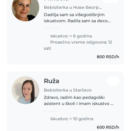
Bebisiterka u Нови Београд
Dadilja sam sa višegodišnjim
iskustvom. Radila sam sa decom
od 0 meseci do 9 god a i sama
sam majka odrasle dece.
Iskustvo: > 6 godina
Posedujem pasoš EU tako da
Prosečno vreme odgovora: 12
mogu da radim i u inostranstvu.
sati
Do sad..
800 RSD/h
Ruža
Bebisiterka u Starčevo
Zdravo, radim kao pedagoški
asistent u školi i imam iskustvo u
radu sa decom, uključujući i decu
kojoj je potrebna dodatna
Iskustvo: > 10 godina
podrška. Tokom leta nudim: •
600 RSD/h
čuvanje dece • šetnje i