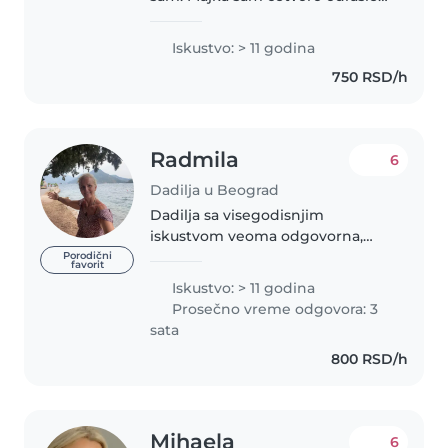
dece koje sam sama odgajila,
tako da imam veliko životno
Iskustvo: > 11 godina
iskustvo u radu sa decom svih
750 RSD/h
uzrasta. Sva moja deca su danas..
Radmila
6
Dadilja u Beograd
Dadilja sa visegodisnjim
iskustvom veoma odgovorna,
pazljiva, brizna i veoma
Porodični
favorit
posvecena deci. Kroz igru i
Iskustvo: > 11 godina
posvecenost pomazem malim
Prosečno vreme odgovora: 3
ljudima da odrastu u srecne ljude
sata
i jaka sam podrska..
800 RSD/h
Mihaela
6