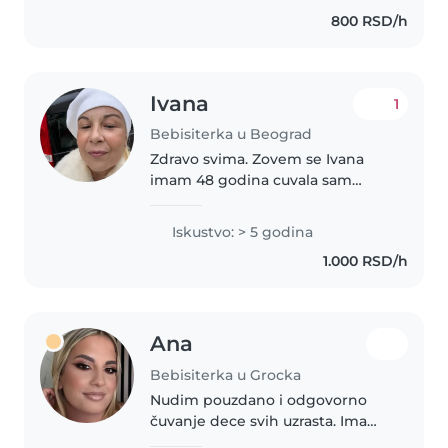
sam, strpljiva, pažljiva i pouzdana,
800 RSD/h
a zahvaljujući medicinskom..
Ivana
1
Bebisiterka u Beograd
Zdravo svima. Zovem se Ivana
imam 48 godina cuvala sam
decu uzrasta od mesec i po dana
do polaska u skolu. Majka sam
Iskustvo: > 5 godina
troje dece ( jedno dete mi je
1.000 RSD/h
osnovac tako da mogu cuvati i
osnovce..
Ana
Bebisiterka u Grocka
Nudim pouzdano i odgovorno
čuvanje dece svih uzrasta. Imam
prethodnog iskustva u radu sa