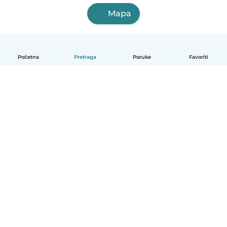
Mapa
Početna
Pretraga
Poruke
Favoriti
Српски
Kako funkcioniše
Pomoć
Uslovi i privatnost
Cene
Podaci o kompaniji
Babysits za posao
Standardi zajednice