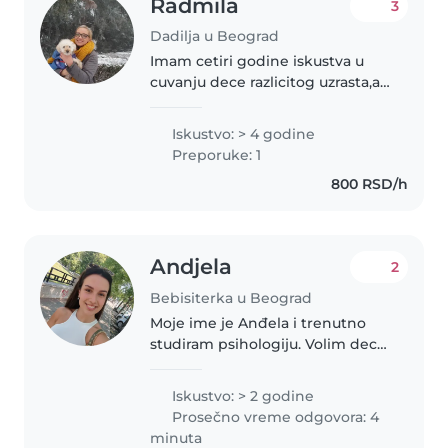
Radmila
3
Dadilja u Beograd
Imam cetiri godine iskustva u
cuvanju dece razlicitog uzrasta,a i
sama sam sam stvaranju
sigurnog, toplog i podsticajnog
Iskustvo: > 4 godine
okruzenja u kome se dete oseca
Preporuke: 1
voljeno i postovano. Odgovorna..
800 RSD/h
Andjela
2
Bebisiterka u Beograd
Moje ime je Anđela i trenutno
studiram psihologiju. Volim decu,
zabavu, igru i sve što ide uz njih.
Radila sam u igranici kao dečija
Iskustvo: > 2 godine
animatorka, aktivno igram dečije
Prosečno vreme odgovora: 4
predstave i vec..
minuta