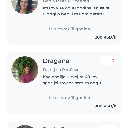
Bebisiterka u Beograd
Imam više od 10 godina iskustva
u brigi o bebi i malom detetu.
Završila sam Matematičku
gimnaziju. Volim da crtam, čitam
Iskustvo: > 11 godina
i igram se sa decom. Moja deca
800 RSD/h
su odrasla, ali volim da se..
Dragana
3
Dadilja u Pančevo
Kao dadilja u svojim 40-im,
specijalizovana sam za negu
dece svih uzrasta - od beba,
preko predškolaca, do tinejdžera.
Iskustvo: > 11 godina
Sa preko 10 godina iskustva,
900 RSD/h
pružam brižnu i saosećajnu
negu,..