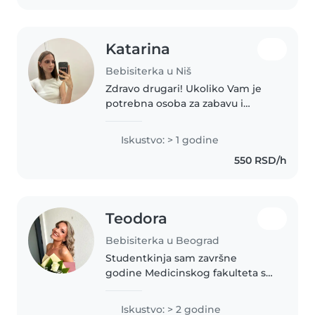
aktivnosti..
Katarina
Bebisiterka u Niš
Zdravo drugari! Ukoliko Vam je
potrebna osoba za zabavu i
druženje, čuvanje, koja voli
životinje i kreativne stvari,
Iskustvo: > 1 godine
kontaktirajte me.
550 RSD/h
Teodora
Bebisiterka u Beograd
Studentkinja sam završne
godine Medicinskog fakulteta sa
iskustvom u čuvanju i brizi o deci
različitog uzrasta. Odgovorna
Iskustvo: > 2 godine