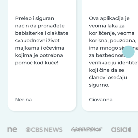
Prelep i siguran
Ova aplikacija je
način da pronađete
veoma laka za
bebisiterke i olakšate
korišćenje, veoma
svakodnevni život
korisna, pouzdana,
majkama i očevima
ima mnogo sistem
kojima je potrebna
za bezbednost i
pomoć kod kuće!
verifikaciju identite
koji čine da se
članovi osećaju
sigurno.
Nerina
Giovanna