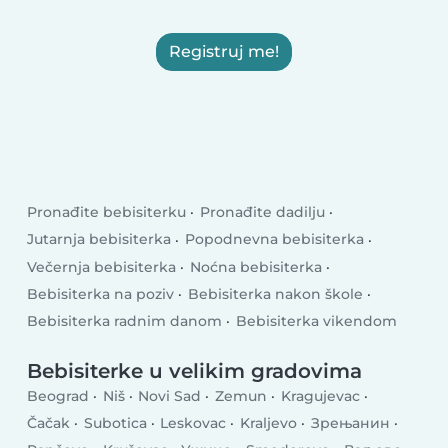
Registruj me!
Pronađite bebisiterku
Pronađite dadilju
Jutarnja bebisiterka
Popodnevna bebisiterka
Večernja bebisiterka
Noćna bebisiterka
Bebisiterka na poziv
Bebisiterka nakon škole
Bebisiterka radnim danom
Bebisiterka vikendom
Bebisiterke u velikim gradovima
Beograd
Niš
Novi Sad
Zemun
Kragujevac
Čačak
Subotica
Leskovac
Kraljevo
Зрењанин