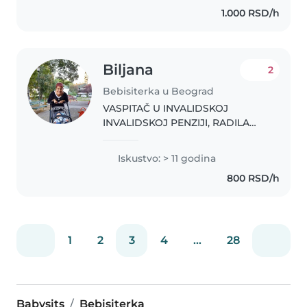
1.000 RSD/h
Biljana
2
Bebisiterka u Beograd
VASPITAČ U INVALIDSKOJ
INVALIDSKOJ PENZIJI, RADILA
SAM U DRŽAVNOM VRTIĆU NA
PALILULI I DNEVNOM BORAVKU
Iskustvo: > 11 godina
ZA AUTIZAM. IMAM 30 GODINA
800 RSD/h
RADNOG STAŽA U VRTIĆU. .
1
2
3
4
...
28
Babysits
Bebisiterka