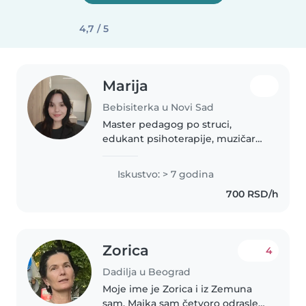
4,7 / 5
Marija
Bebisiterka u Novi Sad
Master pedagog po struci,
edukant psihoterapije, muzičar
amater, a u slobodno vreme i
pisac. Poželjne lokacije: Novi
Iskustvo: > 7 godina
Banovci, Batajnica, Zemun, Novi
700 RSD/h
Beograd, Novi Sad. Iza mene je..
Zorica
4
Dadilja u Beograd
Moje ime je Zorica i iz Zemuna
sam. Majka sam četvoro odrasle