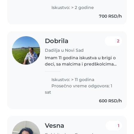
mališanima, strpljiva sam, tačna i
Iskustvo: > 2 godine
posvećena njihovoj bezbednosti
700 RSD/h
i pravilnom razvoju. Tu sam..
Dobrila
2
Dadilja u Novi Sad
Imam 11 godina iskustva u brigi o
deci, sa malcima i predškolcima.
Diplomirana sam inženjerka
prehrambene tehnologije i volim
Iskustvo: > 11 godina
da čitam i pravim rukotvorine sa
Prosečno vreme odgovora: 1
decom. Možemo se zabavljati..
sat
600 RSD/h
Vesna
1