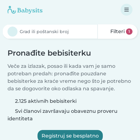
Filteri
1
Pronađite bebisiterku
Veče za izlazak, posao ili kada vam je samo
potreban predah: pronađite pouzdane
bebisiterke za kraće vreme nego što je potrebno
da se dogovorite oko odlaska na spavanje.
2.125 aktivnih bebisiterki
Svi članovi završavaju obaveznu proveru
identiteta
Registruj se besplatno