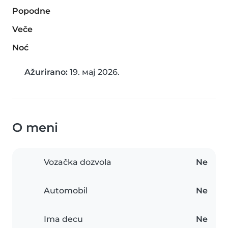
Popodne
Veče
Noć
Ažurirano:
19. мај 2026.
O meni
Vozačka dozvola
Ne
Automobil
Ne
Ima decu
Ne