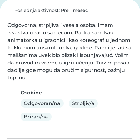
Poslednja aktivnost:
Pre 1 mesec
Odgovorna, strpljiva i vesela osoba. Imam 
iskustva u radu sa decom. Radila sam kao 
animatorka u igraonici i kao koreograf u jednom 
folklornom ansamblu dve godine. Pa mi je rad sa 
mališanima uvek bio blizak i ispunjavajuć. Volim 
da provodim vreme u igri i učenju. Tražim posao 
dadilje gde mogu da pružim sigurnost, pažnju i 
toplinu.
Osobine
Odgovoran/na
Strpljiv/a
Brižan/na