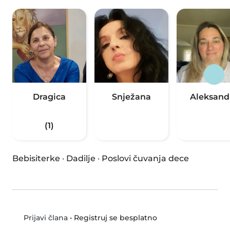
Dragica
Snježana
Aleksand
(1)
Bebisiterke
·
Dadilje
·
Poslovi čuvanja dece
•
Registruj se besplatno
Prijavi člana