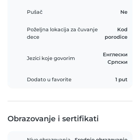
Pušač
Ne
Poželjna lokacija za čuvanje
Kod
dece
porodice
Енглески
Jezici koje govorim
Српски
Dodato u favorite
1 put
Obrazovanje i sertifikati
Nivo obrazovanja
Srednje obrazovanje