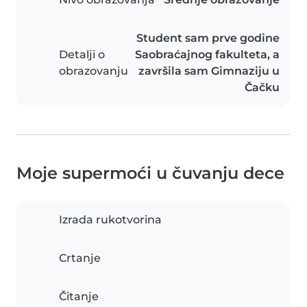
Student sam prve godine
Detalji o
Saobraćajnog fakulteta, a
obrazovanju
završila sam Gimnaziju u
Čačku
Moje supermoći u čuvanju dece
Izrada rukotvorina
Crtanje
Čitanje