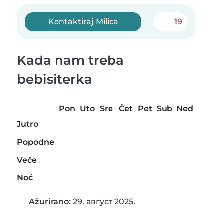
Kontaktiraj Milica
19
Kada nam treba
bebisiterka
Pon
Uto
Sre
Čet
Pet
Sub
Ned
Jutro
Popodne
Veče
Noć
Ažurirano:
29. август 2025.