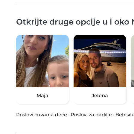
Otkrijte druge opcije u i oko
Maja
Jelena
Poslovi čuvanja dece
·
Poslovi za dadilje
·
Bebisit