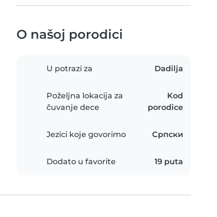
O našoj porodici
U potrazi za
Dadilja
Poželjna lokacija za
Kod
čuvanje dece
porodice
Jezici koje govorimo
Српски
Dodato u favorite
19 puta