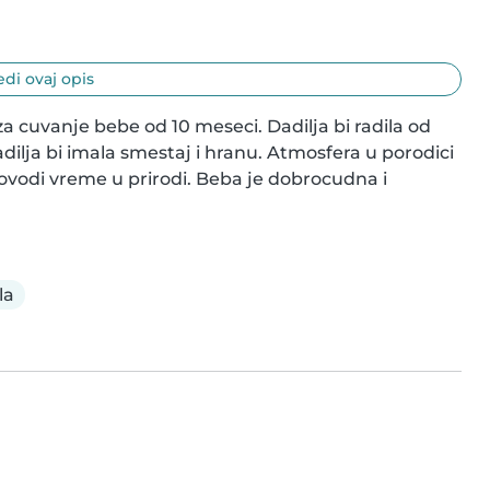
di ovaj opis
a cuvanje bebe od 10 meseci. Dadilja bi radila od 
ilja bi imala smestaj i hranu. Atmosfera u porodici 
provodi vreme u prirodi. Beba je dobrocudna i 
la