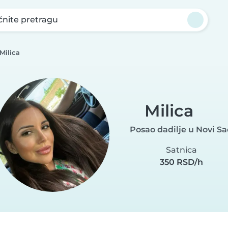
nite pretragu
Milica
Milica
Posao dadilje u Novi S
Satnica
350 RSD/h