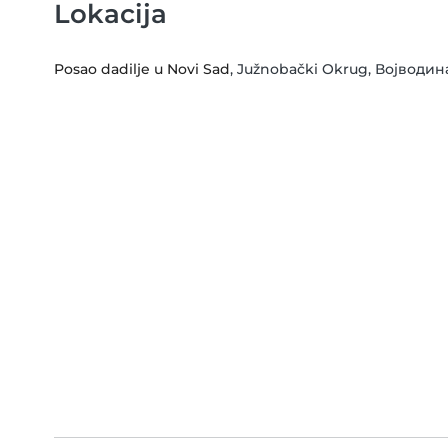
Lokacija
Posao dadilje u Novi Sad
, Južnobački Okrug, Војводин