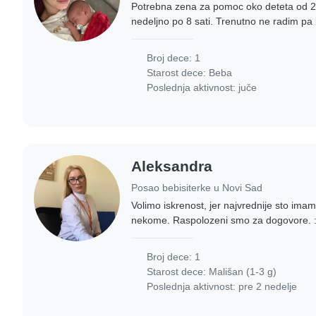
Potrebna zena za pomoc oko deteta od 
nedeljno po 8 sati. Trenutno ne radim pa 
vreme sa bebom, nega deteta prioritetna,
Broj dece: 1
Starost dece:
Beba
Poslednja aktivnost: juče
Aleksandra
Posao bebisiterke u Novi Sad
Volimo iskrenost, jer najvrednije sto im
nekome. Raspolozeni smo za dogovore. :
Broj dece: 1
Starost dece:
Mališan (1-3 g)
Poslednja aktivnost: pre 2 nedelje