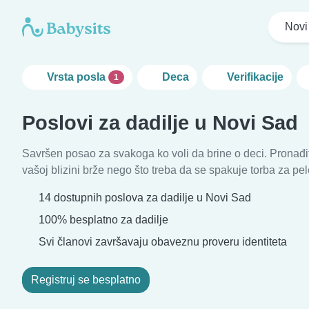
Novi
Vrsta posla
Deca
Verifikacije
1
Poslovi za dadilje u Novi Sad
Savršen posao za svakoga ko voli da brine o deci. Pronađi
vašoj blizini brže nego što treba da se spakuje torba za pe
14 dostupnih poslova za dadilje u Novi Sad
100% besplatno za dadilje
Svi članovi završavaju obaveznu proveru identiteta
Registruj se besplatno