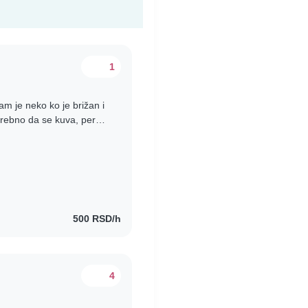
1
 je neko ko je brižan i
otrebno da se kuva, pere,
pravite užinu,..
500 RSD/h
4