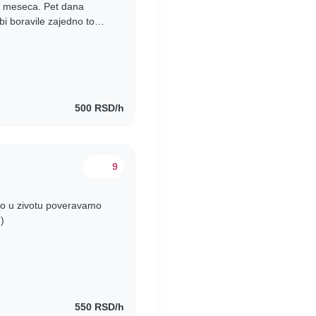
2 meseca. Pet dana
bi boravile zajedno to
 kuvanje i spremanje..
500 RSD/h
9
amo u zivotu poveravamo
)
550 RSD/h