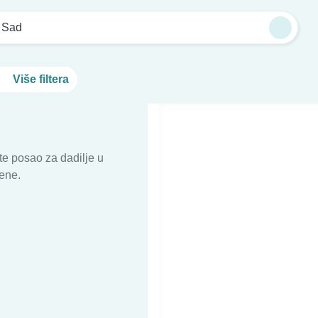
 Sad
Više filtera
te posao za dadilje u
lene.