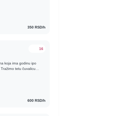
anu. Atmosfera..
350 RSD/h
16
a koja ima godinu ipo
. Tražimo tetu čuvalicu
nedelje ujutru..
600 RSD/h