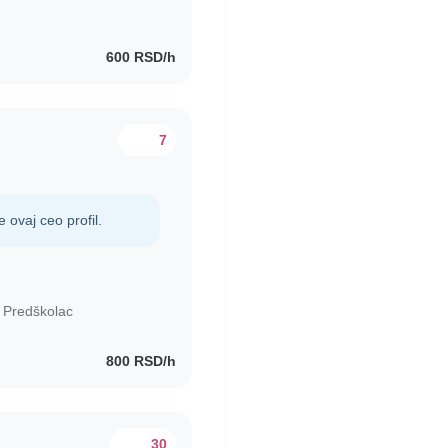
600 RSD/h
7
e ovaj ceo profil.
•
Predškolac
800 RSD/h
30