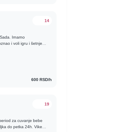
14
g Sada. Imamo
nao i voli igru i šetnje.
bu koja ima iskustva..
600 RSD/h
19
 period za cuvanje bebe
ljka do petka 24h. Vikend