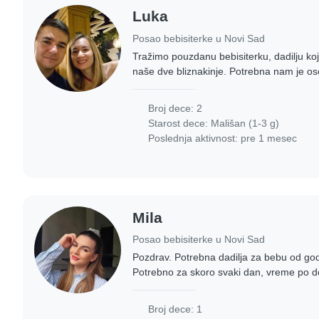
Luka
Posao bebisiterke u Novi Sad
Tražimo pouzdanu bebisiterku, dadilju koj
naše dve bliznakinje. Potrebna nam je os
kućnim ljubimcima. Kao višejezična porodi
Broj dece: 2
Starost dece:
Mališan (1-3 g)
Poslednja aktivnost: pre 1 mesec
Mila
Posao bebisiterke u Novi Sad
Pozdrav. Potrebna dadilja za bebu od go
Potrebno za skoro svaki dan, vreme po d
osoba voli životinje, tj pse, jer imamo u st
Broj dece: 1