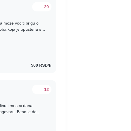
20
a može voditi brigu o
oba koja je opuštena s
ca koja govori..
500 RSD/h
12
dinu i mesec dana.
ogovoru. Bitno je da
anu psa, umiljata,..