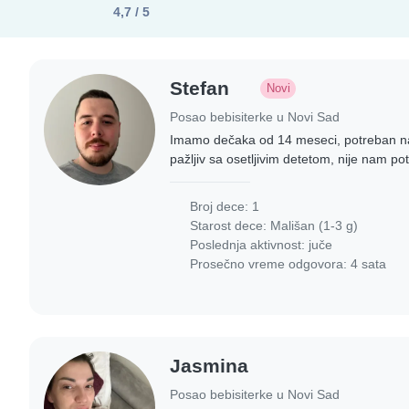
4,7 / 5
Stefan
Novi
Posao bebisiterke u Novi Sad
Imamo dečaka od 14 meseci, potreban nam
pažljiv sa osetljivim detetom, nije nam p
sprema itd. Vaša obaveza bi bila da mu na
Broj dece: 1
Starost dece:
Mališan (1-3 g)
Poslednja aktivnost: juče
Prosečno vreme odgovora: 4 sata
Jasmina
Posao bebisiterke u Novi Sad