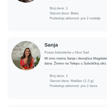
je slobodan. Dadilja bi imala smestaj i hr
Broj dece: 1
Starost dece:
Beba
Poslednja aktivnost: pre 2 nedelje
Sanja
Posao bebisiterke u Novi Sad
Mi smo mama Sanja i devojčica Magdalen
dana. Živimo na Telepu u Subotičkoj ulici
koja bi bila sa nama nekoliko dana u toku 
Broj dece: 1
Starost dece:
Mališan (1-3 g)
Poslednja aktivnost: pre 2 dana