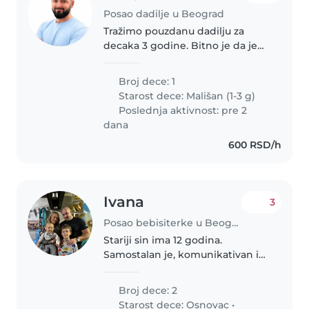
Posao dadilje u Beograd
Tražimo pouzdanu dadilju za
decaka 3 godine. Bitno je da je
osoba jako uredna, čista, mlada,
aktivna i da dobro drži pažnju
Broj dece: 1
detetu. Tražimo odgovornu,
Starost dece:
Mališan (1-3 g)
pouzdanu i vedru žensku osobu..
Poslednja aktivnost: pre 2
dana
600 RSD/h
Ivana
3
Posao bebisiterke u Beograd
Stariji sin ima 12 godina.
Samostalan je, komunikativan i
obazriv. Voli da čuva mlađeg
brata. Mladji sin ima 2,5 godine.
Broj dece: 2
Nije antihrist, voli mnogo svog
Starost dece:
Osnovac
•