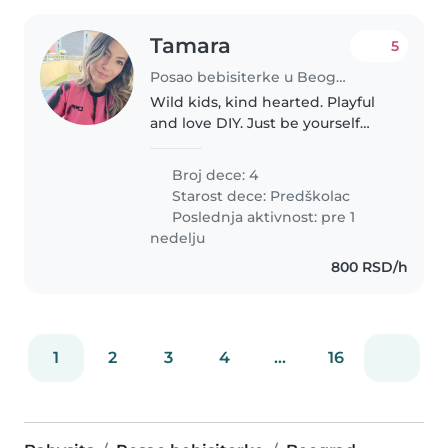
Tamara
5
Posao bebisiterke u Beograd
Wild kids, kind hearted. Playful
and love DIY. Just be yourself
and they will love u
Broj dece: 4
Starost dece:
Predškolac
Poslednja aktivnost: pre 1
nedelju
800 RSD/h
1
2
3
4
...
16