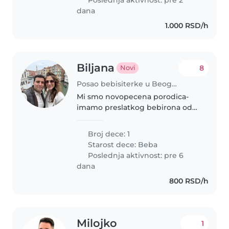
dana
1.000 RSD/h
Biljana
8
Novi
Posao bebisiterke u Beograd
Mi smo novopecena porodica-
imamo preslatkog bebirona od
dva i po meseca, i potrebna nam
je pomoc oko njegovog cuvanja.
Broj dece: 1
Ja (mama), radim od kuce i tu
Starost dece:
Beba
sam u svakom trenutku, samo
Poslednja aktivnost: pre 6
mi..
dana
800 RSD/h
Milojko
1