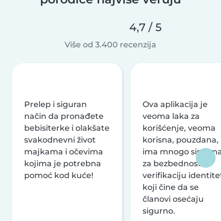
4,7 / 5
Više od 3.400 recenzija
Prelep i siguran
Ova aplikacija je
način da pronađete
veoma laka za
bebisiterke i olakšate
korišćenje, veoma
svakodnevni život
korisna, pouzdana,
majkama i očevima
ima mnogo sistem
kojima je potrebna
za bezbednost i
pomoć kod kuće!
verifikaciju identite
koji čine da se
članovi osećaju
sigurno.