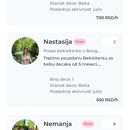
iskustva i nije mu strano da
Starost dece:
Beba
ostane tih par sati sam sa..
Poslednja aktivnost: juče
700 RSD/h
Nastasija
2
Novi
Posao bebisiterke u Beograd
Trazimo pouzdanu Bebisiterku za
bebu decaka od 5 meseci.
Imamo maltipua od 3 godine za
kucnog ljubimca.
Broj dece: 1
Starost dece:
Beba
Poslednja aktivnost: juče
650 RSD/h
Nemanja
8
Novi