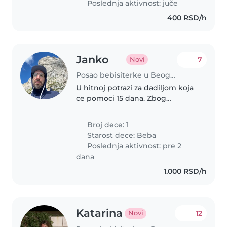
Poslednja aktivnost: juče
400 RSD/h
Janko
7
Novi
Posao bebisiterke u Beograd
U hitnoj potrazi za dadiljom koja
ce pomoci 15 dana. Zbog
poslovne situacije koja se desila
oba roditelja ne mogu biti kod
Broj dece: 1
kuce i pomoc nam je hitno
Starost dece:
Beba
potrebna.
Poslednja aktivnost: pre 2
dana
1.000 RSD/h
Katarina
12
Novi