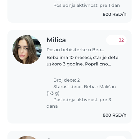
potrebno u periodu od 9-17h
Poslednja aktivnost: pre 1 dan
radnim..
800 RSD/h
Milica
32
Posao bebisiterke u Beograd
Beba ima 10 meseci, starije dete
uskoro 3 godine. Poprilicno
mirna deca, beba jos ne hoda i
voli da provodi vreme na podu i
Broj dece: 2
da istrazuje, starije dete obozava
Starost dece:
Beba
•
Mališan
sve kreativnije igre,..
(1-3 g)
Poslednja aktivnost: pre 3
dana
800 RSD/h