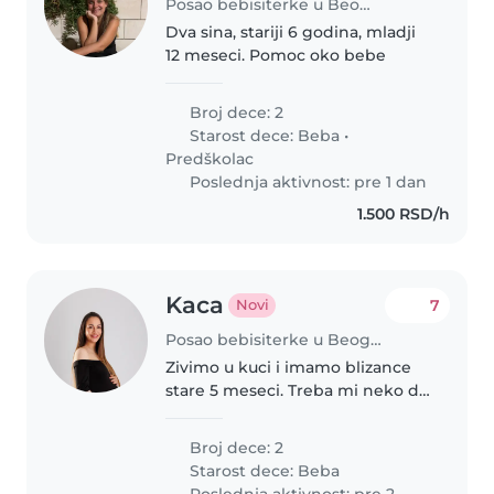
Posao bebisiterke u Beograd
Dva sina, stariji 6 godina, mladji
12 meseci. Pomoc oko bebe
Broj dece: 2
Starost dece:
Beba
•
Predškolac
Poslednja aktivnost: pre 1 dan
1.500 RSD/h
Kaca
7
Novi
Posao bebisiterke u Beograd
Zivimo u kuci i imamo blizance
stare 5 meseci. Treba mi neko da
prespava nocu sa nama i
pomogne nam oko beba
Broj dece: 2
Starost dece:
Beba
Poslednja aktivnost: pre 2