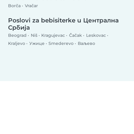
Borča
Vračar
Poslovi za bebisiterke u Централна
Србија
Beograd
Niš
Kragujevac
Čačak
Leskovac
Kraljevo
Ужице
Smederevo
Ваљево