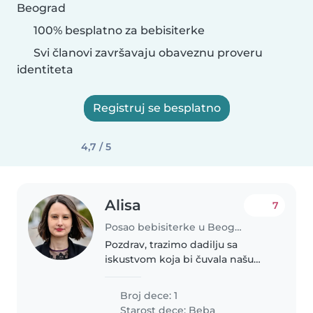
Beograd
100% besplatno za bebisiterke
Svi članovi završavaju obaveznu proveru
identiteta
Registruj se besplatno
4,7 / 5
Alisa
7
Posao bebisiterke u Beograd
Pozdrav, trazimo dadilju sa
iskustvom koja bi čuvala našu
ćerku od godinu dana u toku
radne nedelje. Živimo u širem
Broj dece: 1
centru Beograda, čuvanje nam je
Starost dece:
Beba