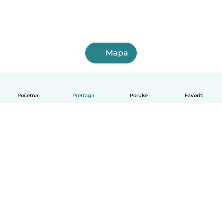
Mapa
Početna
Pretraga
Poruke
Favoriti
Српски
Kako funkcioniše
Pomoć
Uslovi i privatnost
Cene
Podaci o kompaniji
Babysits za posao