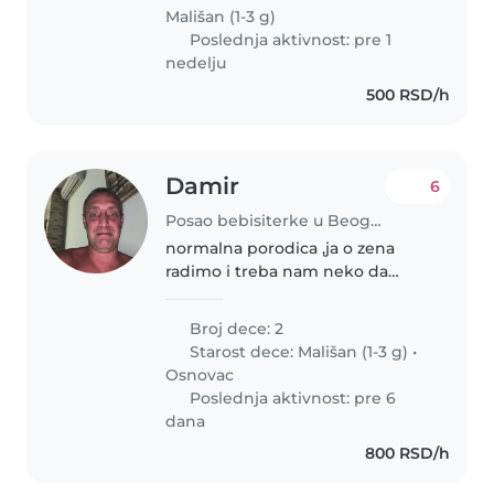
starijeg brata. Ne stiče odmah..
Mališan (1-3 g)
Poslednja aktivnost: pre 1
nedelju
500 RSD/h
Damir
6
Posao bebisiterke u Beograd
normalna porodica ,ja o zena
radimo i treba nam neko da
pokupi cerku u vrticu i da bude
sa njom par sati
Broj dece: 2
Starost dece:
Mališan (1-3 g)
•
Osnovac
Poslednja aktivnost: pre 6
dana
800 RSD/h