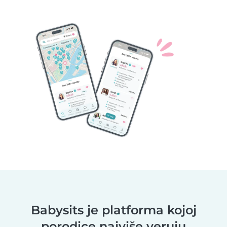
Babysits je platforma kojoj
porodice najviše veruju