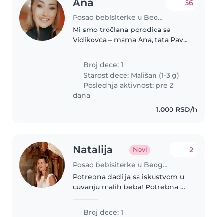
Ana
56
Posao bebisiterke u Beograd
Mi smo tročlana porodica sa
Vidikovca – mama Ana, tata Pavle
i naša dvoipogodišnja devojčica
Mila. Tražimo odgovornu, toplu i
Broj dece: 1
pouzdanu dadilju za povremeno
Starost dece:
Mališan (1-3 g)
čuvanje. Važno nam je da..
Poslednja aktivnost: pre 2
dana
1.000 RSD/h
Natalija
2
Novi
Posao bebisiterke u Beograd
Potrebna dadilja sa iskustvom u
cuvanju malih beba! Potrebna mi
je pomoć oko male bebe 4-5 sata
dnevno. Tražim nekoga ko ima
Broj dece: 1