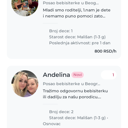
Posao bebisiterke u Beograd
Mladi smo roditelji, 1.nam je dete
i nemamo puno pomoci zato
nam je s vremena na vreme
potrebna osoba od poverenja da
Broj dece: 1
pricuva sina kako bi imali vreme
Starost dece:
Mališan (1-3 g)
za sebe
Poslednja aktivnost: pre 1 dan
800 RSD/h
Andelina
1
Novi
Posao bebisiterke u Beograd
Tražimo odgovornu bebisiterku
ili dadilju za našu porodicu.
Čuvajte našu decu starosti od 1
do 8 godina. Vođeni smo brigom
Broj dece: 2
i toploćom, te cenimo pomoć od
Starost dece:
Mališan (1-3 g)
•
nekog ko je ljubazan, pedantan..
Osnovac