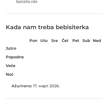
Saznajte više
Kada nam treba bebisiterka
Pon
Uto
Sre
Čet
Pet
Sub
Ned
Jutro
Popodne
Veče
Noć
Ažurirano:
17. март 2026.