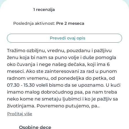
1 recenzija
Poslednja aktivnost:
Pre 2 meseca
Prevedi ovaj opis
Tražimo ozbiljnu, vrednu, pouzdanu i pažljivu 
ženu koja bi nam sa puno volje i duše pomogla 
oko čuvanja i nege našeg dečaka, koji ima 6 
meseci. Ako ste zainteresovani za rad u punom 
radnom vremenu, od ponedeljka do petka, od 
07.30 - 15.30 voleli bismo da se upoznamo. U kući 
imamo malog dobroćudnog psa, pa nam treba 
neko kome ne smetaju ljubimci i ko je pažljiv sa 
životinjama. Povremeno putujemo, pa..
Pročitaj više
Osobine dece