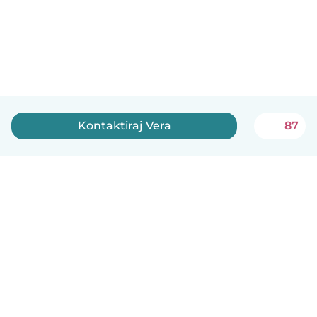
Kontaktiraj Vera
87
Српски
Kako funkcioniše
Pomoć
Uslovi i privatnost