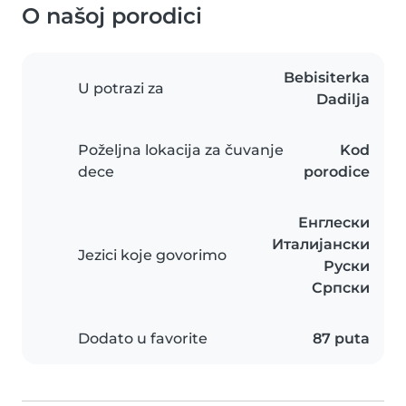
O našoj porodici
Bebisiterka
U potrazi za
Dadilja
Poželjna lokacija za čuvanje
Kod
dece
porodice
Енглески
Италијански
Jezici koje govorimo
Руски
Српски
Dodato u favorite
87 puta