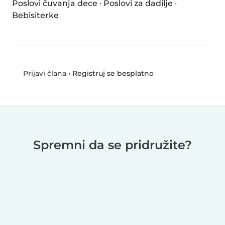
Poslovi čuvanja dece
·
Poslovi za dadilje
·
Bebisiterke
•
Registruj se besplatno
Prijavi člana
Spremni da se pridružite?