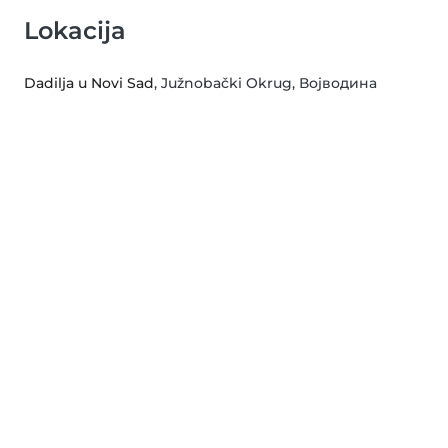
Lokacija
Dadilja u Novi Sad
, Južnobački Okrug, Војводина