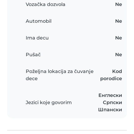
Vozačka dozvola
Ne
Automobil
Ne
Ima decu
Ne
Pušač
Ne
Poželjna lokacija za čuvanje
Kod
dece
porodice
Енглески
Jezici koje govorim
Српски
Шпански