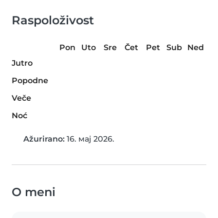
Raspoloživost
Pon
Uto
Sre
Čet
Pet
Sub
Ned
Jutro
Popodne
Veče
Noć
Ažurirano:
16. мај 2026.
O meni