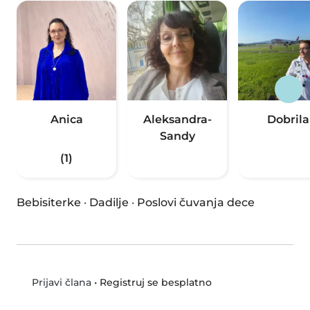
Anica
Aleksandra-
Dobrila
Sandy
(1)
Bebisiterke
·
Dadilje
·
Poslovi čuvanja dece
•
Registruj se besplatno
Prijavi člana