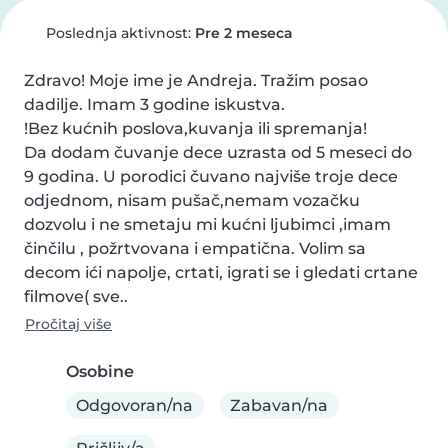
Poslednja aktivnost:
Pre 2 meseca
Zdravo! Moje ime je Andreja. Tražim posao 
dadilje. Imam 3 godine iskustva.

!Bez kućnih poslova,kuvanja ili spremanja!

Da dodam čuvanje dece uzrasta od 5 meseci do 
9 godina. U porodici čuvano najviše troje dece 
odjednom, nisam pušač,nemam vozačku 
dozvolu i ne smetaju mi kućni ljubimci ,imam 
činčilu , požrtvovana i empatična. Volim sa 
decom ići napolje, crtati, igrati se i gledati crtane 
filmove( sve..
Pročitaj više
Osobine
Odgovoran/na
Zabavan/na