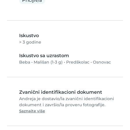
Pričljiv/a
Iskustvo
> 3 godine
Iskustvo sa uzrastom
Beba
•
Mališan (1-3 g)
•
Predškolac
•
Osnovac
Zvanični identifikacioni dokument
Andreja je dostavio/la zvanični identifikacioni
dokument i završio/la proveru fotografije.
Saznajte više