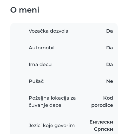
O meni
Vozačka dozvola
Da
Automobil
Da
Ima decu
Da
Pušač
Ne
Poželjna lokacija za
Kod
čuvanje dece
porodice
Енглески
Jezici koje govorim
Српски