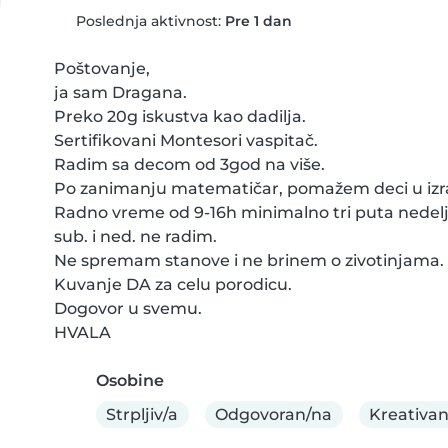
Poslednja aktivnost:
Pre 1 dan
Poštovanje,

ja sam Dragana.

Preko 20g iskustva kao dadilja.

Sertifikovani Montesori vaspitač.

Radim sa decom od 3god na više.

Po zanimanju matematičar, pomažem deci u izra
Radno vreme od 9-16h minimalno tri puta nedelj
sub. i ned. ne radim.

Ne spremam stanove i ne brinem o zivotinjama.

Kuvanje DA za celu porodicu.

Dogovor u svemu.

HVALA
Osobine
Strpljiv/a
Odgovoran/na
Kreativa