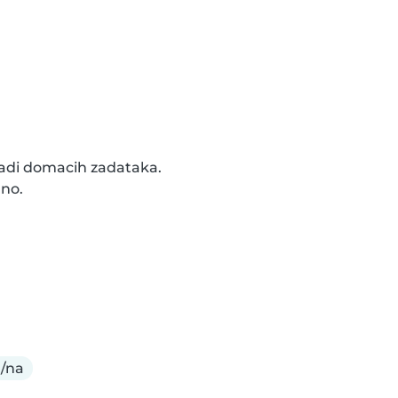
di domacih zadataka.

no.

n/na