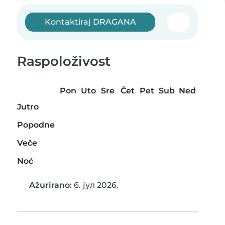
Kontaktiraj DRAGANA
Raspoloživost
Pon
Uto
Sre
Čet
Pet
Sub
Ned
Jutro
Popodne
Veče
Noć
Ažurirano:
6. јул 2026.