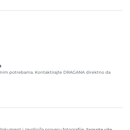
a
ebnim potrebama. Kontaktirajte DRAGANA direktno da
dokument i završio/la proveru fotografije.
Saznajte više