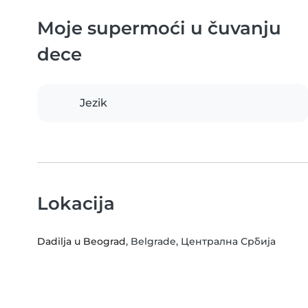
Moje supermoći u čuvanju
dece
Jezik
Lokacija
Dadilja u Beograd
, Belgrade, Централна Србија