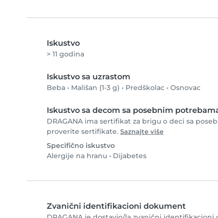
Iskustvo
> 11 godina
Iskustvo sa uzrastom
Beba
•
Mališan (1-3 g)
•
Predškolac
•
Osnovac
Iskustvo sa decom sa posebnim potrebam
DRAGANA ima sertifikat za brigu o deci sa pos
proverite sertifikate.
Saznajte više
Specifično iskustvo
Alergije na hranu
•
Dijabetes
Zvanični identifikacioni dokument
DRAGANA je dostavio/la zvanični identifikacioni 