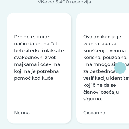
Više od 3.400 recenzija
Prelep i siguran
Ova aplikacija je
način da pronađete
veoma laka za
bebisiterke i olakšate
korišćenje, veoma
svakodnevni život
korisna, pouzdana,
majkama i očevima
ima mnogo sistem
kojima je potrebna
za bezbednost i
pomoć kod kuće!
verifikaciju identite
koji čine da se
članovi osećaju
sigurno.
Nerina
Giovanna