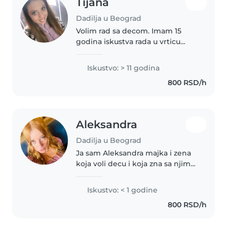
Tijana
Dadilja u Beograd
Volim rad sa decom. Imam 15
godina iskustva rada u vrticu
takodje i u čuvanju prvenstveno
beba i male dece. Možete me
Iskustvo: > 11 godina
kontaktirati ako imate bilo kakva
800 RSD/h
pitanja u vezi sa mojim
iskustvom..
Aleksandra
Dadilja u Beograd
Ja sam Aleksandra majka i zena
koja voli decu i koja zna sa njima
da se igra smeje uci I cuva ih i
koju deca vole jer u svakom
Iskustvo: < 1 godine
vidim jednu bajku i malu
800 RSD/h
princezu ili princa koji su..