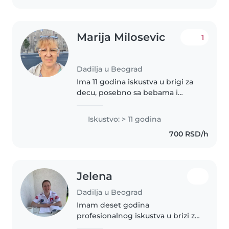
komunikaciju sa..
Marija Milosevic
1
Dadilja u Beograd
Ima 11 godina iskustva u brigi za
decu, posebno sa bebama i
malcima. Osim toga, imam
iskustva sa decom sa autizmom.
Iskustvo: > 11 godina
Volim da crtam, čitam i igram sa
700 RSD/h
decom. Takođe sam udobna sa
kućnim..
Jelena
Dadilja u Beograd
Imam deset godina
profesionalnog iskustva u brizi za
decu svih uzrasta, neformalnog