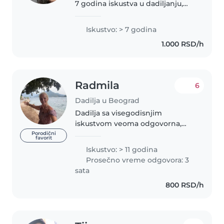
7 godina iskustva u dadiljanju,
uglavnom sa predškolcima i
školarcima. Moje omiljene
Iskustvo: > 7 godina
aktivnosti su bilo kakva
1.000 RSD/h
umetnost,crtanje, čitanje i
slusanje muzike..
Radmila
6
Dadilja u Beograd
Dadilja sa visegodisnjim
iskustvom veoma odgovorna,
pazljiva, brizna i veoma
Porodični
favorit
posvecena deci. Kroz igru i
Iskustvo: > 11 godina
posvecenost pomazem malim
Prosečno vreme odgovora: 3
ljudima da odrastu u srecne ljude
sata
i jaka sam podrska..
800 RSD/h