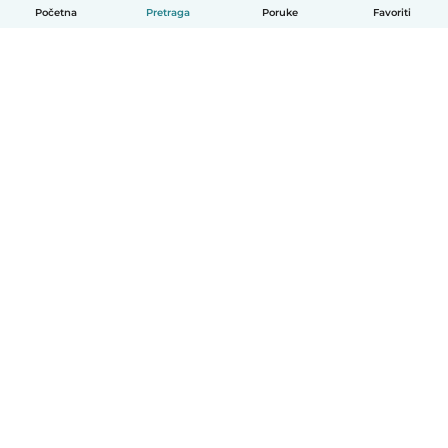
Početna
Pretraga
Poruke
Favoriti
Српски
Kako funkcioniše
Pomoć
Uslovi i privatnost
Cene
Podaci o kompaniji
Babysits za posao
Standardi zajednice
© Babysits B.V.