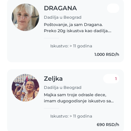
DRAGANA
Dadilja u Beograd
Poštovanje, ja sam Dragana.
Preko 20g iskustva kao dadilja.
Sertifikovani Montesori vaspitač.
Radim sa decom od 3god na
Iskustvo: > 11 godina
više. Po zanimanju matematičar,
1.000 RSD/h
pomažem deci u izradi domacih..
Zeljka
1
Dadilja u Beograd
Majka sam troje odrasle dece,
imam dugogodisnje iskustvo sa
cuvanjem dece svih uzrasta od
novorodjenceta do skolaraca.
Iskustvo: > 11 godina
690 RSD/h