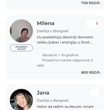
700 RSD/h
games, creative activities,..
Milena
5
Dadilja u Beograd
Uu poslednjoj deceniji donosim
veliku ljubav i energiju u život
porodica sa kojima radim. Kao
Porodični
favorit
dadilja u svojim pedesetim,
Iskustvo: > 10 godina
imam preko 10 godina iskustva,
Prosečno vreme odgovora: 2
posebno sa bebama i malim
sata
mališanima...
800 RSD/h
Jana
Dadilja u Beograd
Volim da radim sa decom. Imam