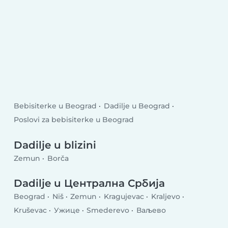
Bebisiterke u Beograd
Dadilje u Beograd
Poslovi za bebisiterke u Beograd
Dadilje u blizini
Zemun
Borča
Dadilje u Централна Србија
Beograd
Niš
Zemun
Kragujevac
Kraljevo
Kruševac
Ужице
Smederevo
Ваљево