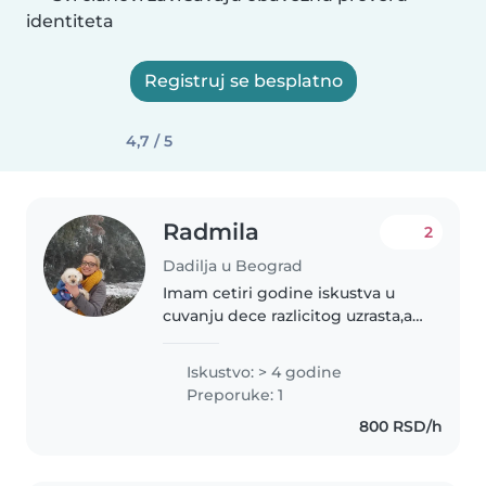
identiteta
Registruj se besplatno
4,7 / 5
Radmila
2
Dadilja u Beograd
Imam cetiri godine iskustva u
cuvanju dece razlicitog uzrasta,a i
sama sam sam stvaranju
sigurnog, toplog i podsticajnog
Iskustvo: > 4 godine
okruzenja u kome se dete oseca
Preporuke: 1
voljeno i postovano. Odgovorna..
800 RSD/h