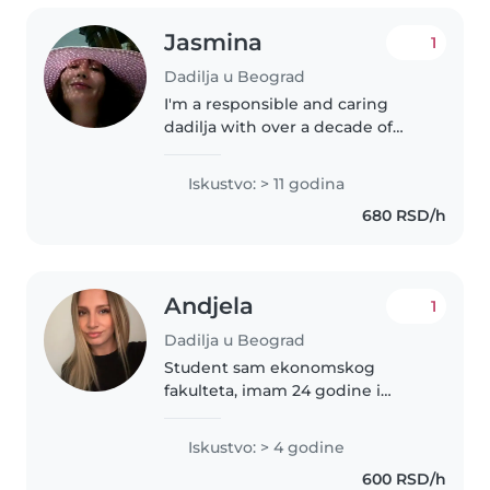
Jasmina
1
Dadilja u Beograd
I'm a responsible and caring
dadilja with over a decade of
experience caring for children of
all ages. I have a degree from the
Iskustvo: > 11 godina
University of Belgrade and am
680 RSD/h
fluent in both English..
Andjela
1
Dadilja u Beograd
Student sam ekonomskog
fakulteta, imam 24 godine i
imam četvorogodišnje iskustvo u
radu sa decom u igraonici, kao i
Iskustvo: > 4 godine
povremenom čuvanju dece.
600 RSD/h
Znam da ostvarim dobru