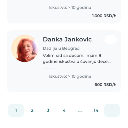
iskustva mnooogo duže.
Iskustvo: > 10 godina
Trenutno se obrazujem za
1.000 RSD/h
medicinsku sestru vaspitača.
Volim da čitam priče,..
Danka Jankovic
Dadilja u Beograd
Volim rad sa decom. Imam 8
godine iskustva u čuvanju dece,
prvenstveno beba i male dece.
Takođe imam iskustva sa decom
Iskustvo: > 10 godina
sa posebnim potrebama,
600 RSD/h
posebno sa fizickim
ogranicenjima.Po profesiji..
1
2
3
4
...
14