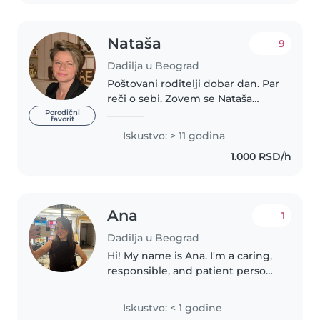
Nataša
9
Dadilja u Beograd
Poštovani roditelji dobar dan. Par
reči o sebi. Zovem se Nataša
imam 45 godine. Drużenjem sa
Porodični
favorit
decom se bavim oko 20 godina a
Iskustvo: > 11 godina
i sama sam majka sada već
1.000 RSD/h
odrasle devojčice.Imam
uskustva..
Ana
1
Dadilja u Beograd
Hi! My name is Ana. I'm a caring,
responsible, and patient person
who genuinely enjoys spending
time with children. I love
Iskustvo: < 1 godine
keeping kids engaged through