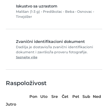
Iskustvo sa uzrastom
Mališan (1-3 g)
•
Predškolac
•
Beba
•
Osnovac
•
Tinejdžer
Zvanični identifikacioni dokument
Dadilja je dostavio/la zvanični identifikacioni
dokument i završio/la proveru fotografije.
Saznajte više
Raspoloživost
Pon
Uto
Sre
Čet
Pet
Sub
Ned
Jutro