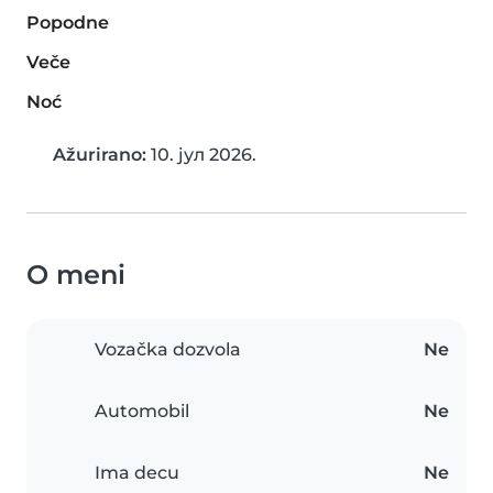
Popodne
Veče
Noć
Ažurirano:
10. јул 2026.
O meni
Vozačka dozvola
Ne
Automobil
Ne
Ima decu
Ne