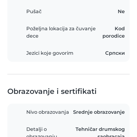
Pušač
Ne
Poželjna lokacija za čuvanje
Kod
dece
porodice
Jezici koje govorim
Српски
Obrazovanje i sertifikati
Nivo obrazovanja
Srednje obrazovanje
Detalji o
Tehničar drumskog
obrazovanju
saobracaja