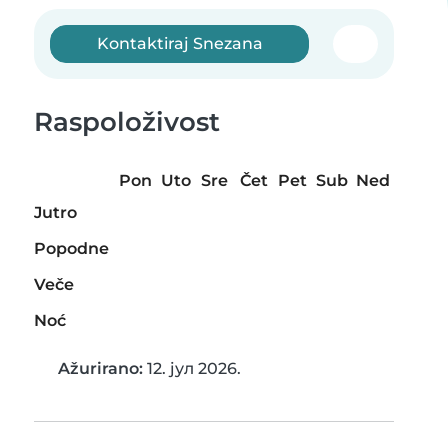
Kontaktiraj Snezana
Raspoloživost
Pon
Uto
Sre
Čet
Pet
Sub
Ned
Jutro
Popodne
Veče
Noć
Ažurirano:
12. јул 2026.