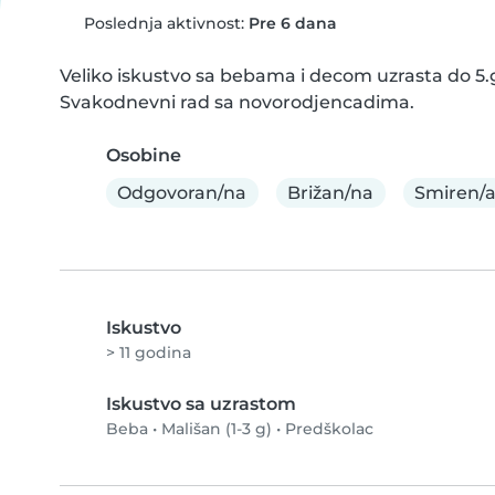
Poslednja aktivnost:
Pre 6 dana
Veliko iskustvo sa bebama i decom uzrasta do 5.g
Svakodnevni rad sa novorodjencadima.
Osobine
Odgovoran/na
Brižan/na
Smiren/
Iskustvo
> 11 godina
Iskustvo sa uzrastom
Beba
•
Mališan (1-3 g)
•
Predškolac