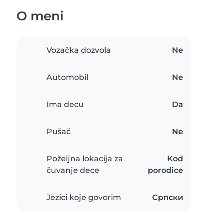
O meni
Vozačka dozvola
Ne
Automobil
Ne
Ima decu
Da
Pušač
Ne
Poželjna lokacija za
Kod
čuvanje dece
porodice
Jezici koje govorim
Српски