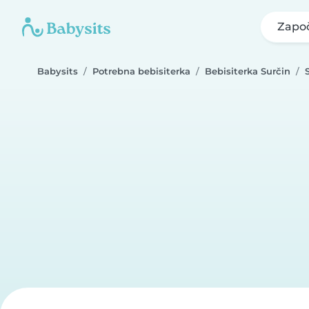
Započ
Babysits
Potrebna bebisiterka
Bebisiterka Surčin