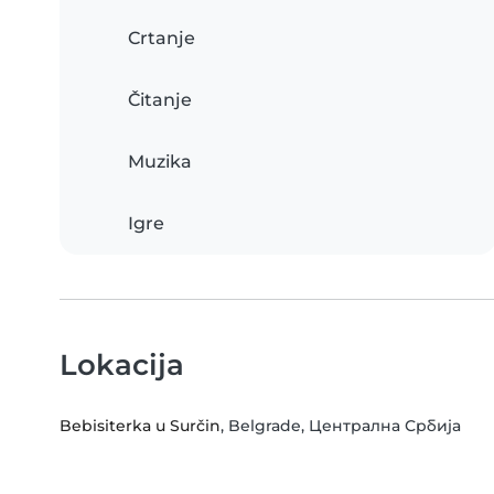
Crtanje
Čitanje
Muzika
Igre
Lokacija
Bebisiterka u Surčin
, Belgrade, Централна Србија