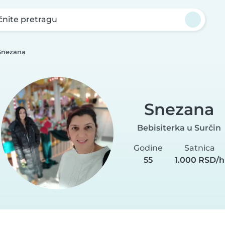
nite pretragu
Snezana
Snezana
Bebisiterka u Surčin
Godine
Satnica
55
1.000 RSD/h