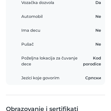
Vozačka dozvola
Da
Automobil
Ne
Ima decu
Ne
Pušač
Ne
Poželjna lokacija za čuvanje
Kod
dece
porodice
Jezici koje govorim
Српски
Obrazovanje i sertifikati