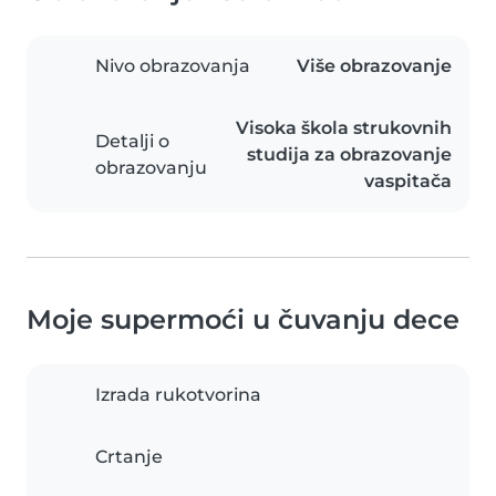
Nivo obrazovanja
Više obrazovanje
Visoka škola strukovnih
Detalji o
studija za obrazovanje
obrazovanju
vaspitača
Moje supermoći u čuvanju dece
Izrada rukotvorina
Crtanje