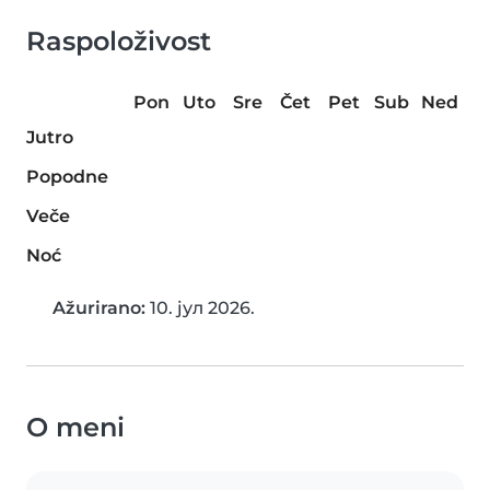
Raspoloživost
Pon
Uto
Sre
Čet
Pet
Sub
Ned
Jutro
Popodne
Veče
Noć
Ažurirano:
10. јул 2026.
O meni