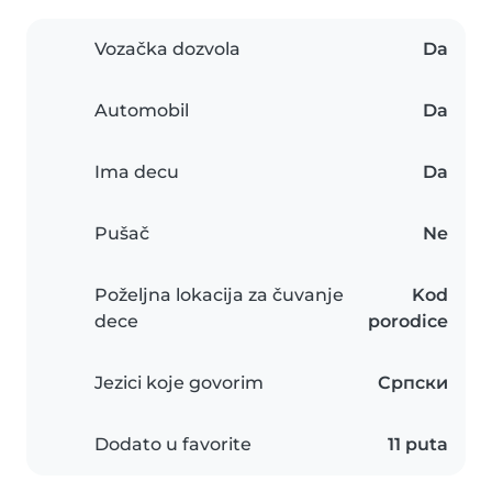
Vozačka dozvola
Da
Automobil
Da
Ima decu
Da
Pušač
Ne
Poželjna lokacija za čuvanje
Kod
dece
porodice
Jezici koje govorim
Српски
Dodato u favorite
11 puta