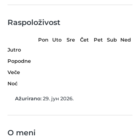
Raspoloživost
Pon
Uto
Sre
Čet
Pet
Sub
Ned
Jutro
Popodne
Veče
Noć
Ažurirano:
29. јун 2026.
O meni