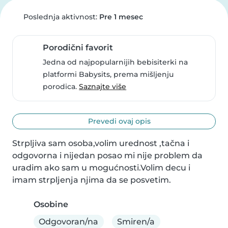
Poslednja aktivnost:
Pre 1 mesec
Porodični favorit
Jedna od najpopularnijih bebisiterki na
platformi Babysits, prema mišljenju
porodica.
Saznajte više
Prevedi ovaj opis
Strpljiva sam osoba,volim urednost ,tačna i 
odgovorna i nijedan posao mi nije problem da 
uradim ako sam u mogućnosti.Volim decu i 
imam strpljenja njima da se posvetim.
Osobine
Odgovoran/na
Smiren/a