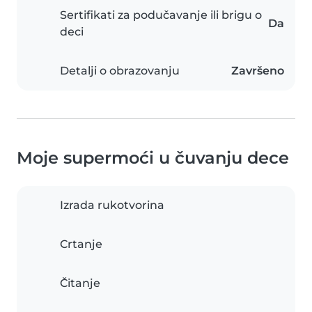
Sertifikati za podučavanje ili brigu o
Da
deci
Detalji o obrazovanju
Završeno
Moje supermoći u čuvanju dece
Izrada rukotvorina
Crtanje
Čitanje