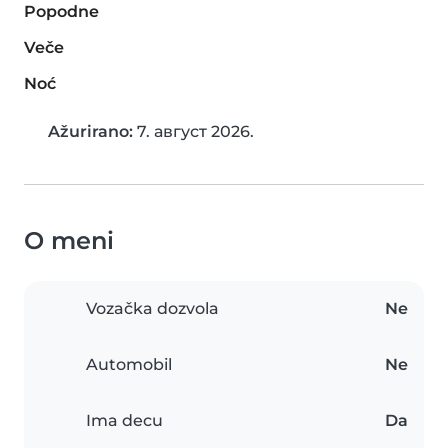
Popodne
Veče
Noć
Ažurirano:
7. август 2026.
O meni
Vozačka dozvola
Ne
Automobil
Ne
Ima decu
Da