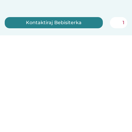
Kontaktiraj Bebisiterka
1
Registruj se sada
Српски
Kako funkcioniše
Pomoć
Uslovi i privatnost
Cene
Podaci o kompaniji
Babysits za posao