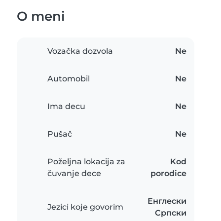
O meni
Vozačka dozvola
Ne
Automobil
Ne
Ima decu
Ne
Pušač
Ne
Poželjna lokacija za
Kod
čuvanje dece
porodice
Енглески
Jezici koje govorim
Српски