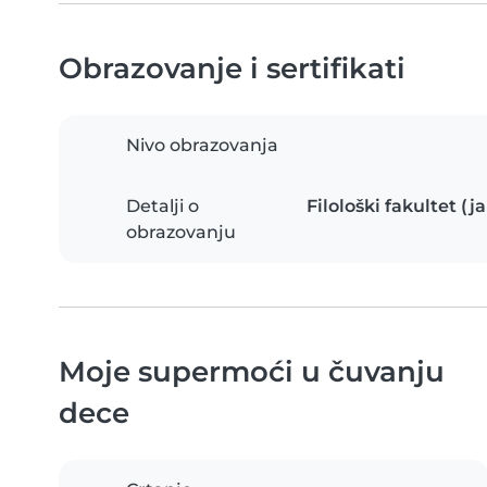
Obrazovanje i sertifikati
Nivo obrazovanja
Detalji o
Filološki fakultet (j
obrazovanju
Moje supermoći u čuvanju
dece