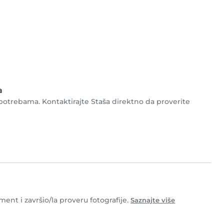
a
 potrebama. Kontaktirajte Staša direktno da proverite
ment i završio/la proveru fotografije.
Saznajte više