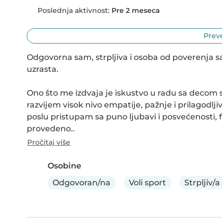
Poslednja aktivnost:
Pre 2 meseca
Preve
Odgovorna sam, strpljiva i osoba od poverenja sa
uzrasta.

Ono što me izdvaja je iskustvo u radu sa decom
razvijem visok nivo empatije, pažnje i prilagodl
poslu pristupam sa puno ljubavi i posvećenosti, fo
provedeno..
Pročitaj više
Osobine
Odgovoran/na
Voli sport
Strpljiv/a