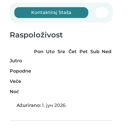
Kontaktiraj Staša
Raspoloživost
Pon
Uto
Sre
Čet
Pet
Sub
Ned
Jutro
Popodne
Veče
Noć
Ažurirano:
1. јун 2026.