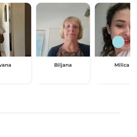
Ivana
Biljana
Milica