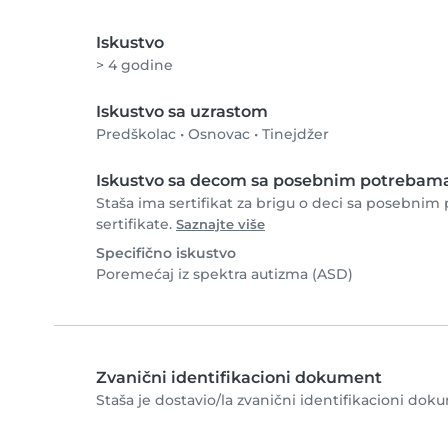
Iskustvo
> 4 godine
Iskustvo sa uzrastom
Predškolac
•
Osnovac
•
Tinejdžer
Iskustvo sa decom sa posebnim potrebam
Staša ima sertifikat za brigu o deci sa posebnim
sertifikate.
Saznajte više
Specifično iskustvo
Poremećaj iz spektra autizma (ASD)
Zvanični identifikacioni dokument
Staša je dostavio/la zvanični identifikacioni doku