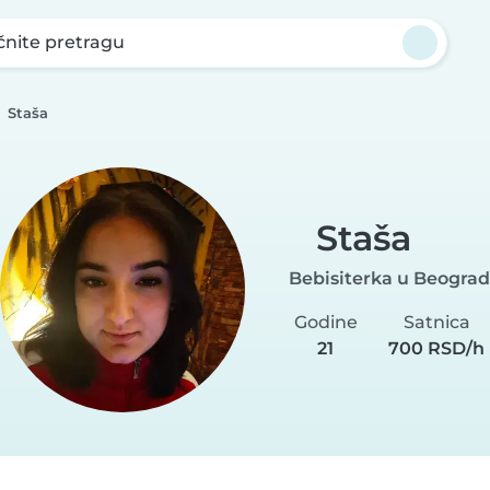
nite pretragu
Staša
Staša
Bebisiterka u Beograd
Godine
Satnica
21
700 RSD/h