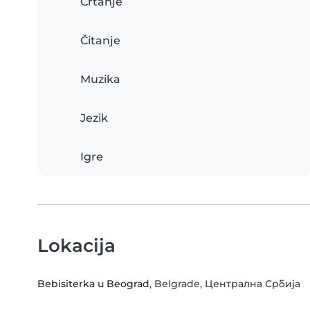
Crtanje
Čitanje
Muzika
Jezik
Igre
Lokacija
Bebisiterka u Beograd
, Belgrade, Централна Србија