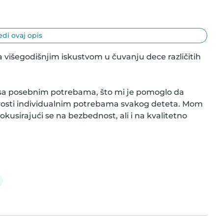
di ovaj opis
 višegodišnjim iskustvom u čuvanju dece različitih 
 sa posebnim potrebama, što mi je pomoglo da 
jivosti individualnim potrebama svakog deteta. Mom 
kusirajući se na bezbednost, ali i na kvalitetno 