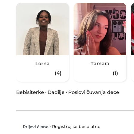
Lorna
Tamara
(4)
(1)
Bebisiterke
·
Dadilje
·
Poslovi čuvanja dece
•
Registruj se besplatno
Prijavi člana