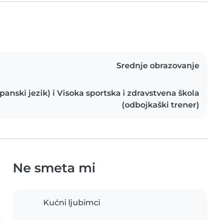
Srednje obrazovanje
apanski jezik) i Visoka sportska i zdravstvena škola
(odbojkaški trener)
Ne smeta mi
Kućni ljubimci