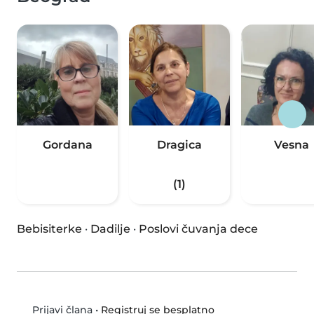
Gordana
Dragica
Vesna
(1)
Bebisiterke
·
Dadilje
·
Poslovi čuvanja dece
•
Registruj se besplatno
Prijavi člana