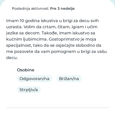
Poslednja aktivnost:
Pre 3 nedelje
Imam 10 godina iskustva u brigi za decu svih 
uzrasta. Volim da crtam, čitam, igram i učim 
jezike sa decom. Takođe, imam iskustvo sa 
kućnim ljubimcima. Gostoprimstvo je moja 
specijalnost, tako da se osjećajte slobodno da 
me pozovete da vam pomognem u brigi za vašu 
decu.
Osobine
Odgovoran/na
Brižan/na
Strpljiv/a