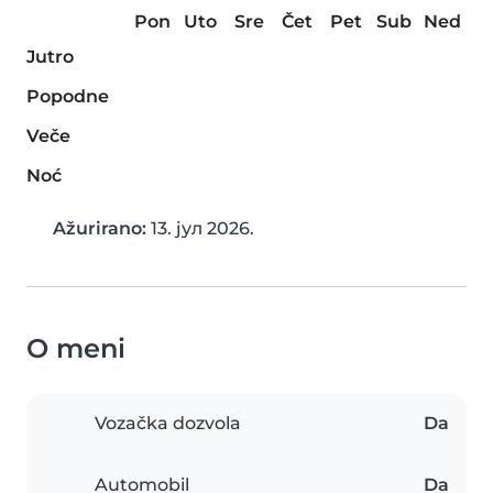
Pon
Uto
Sre
Čet
Pet
Sub
Ned
Jutro
Popodne
Veče
Noć
Ažurirano:
13. јул 2026.
O meni
Vozačka dozvola
Da
Automobil
Da