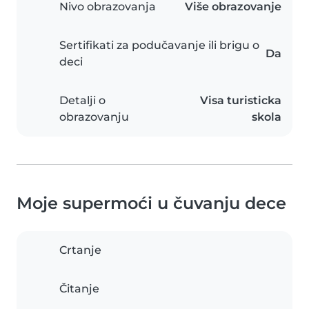
Nivo obrazovanja
Više obrazovanje
Sertifikati za podučavanje ili brigu o
Da
deci
Detalji o
Visa turisticka
obrazovanju
skola
Moje supermoći u čuvanju dece
Crtanje
Čitanje