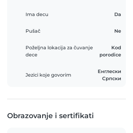
Ima decu
Da
Pušač
Ne
Poželjna lokacija za čuvanje
Kod
dece
porodice
Енглески
Jezici koje govorim
Српски
Obrazovanje i sertifikati