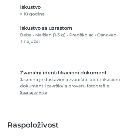
Iskustvo
> 10 godina
Iskustvo sa uzrastom
Beba
•
Mališan (1-3 g)
•
Predškolac
•
Osnovac
•
Tinejdžer
Zvanični identifikacioni dokument
Jasmina je dostavio/la zvanični identifikacioni
dokument i završio/la proveru fotografije.
Saznajte više
Raspoloživost