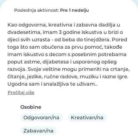
Poslednja aktivnost:
Pre 1 nedelju
Kao odgovorna, kreativna i zabavna dadilja u 
dvadesetima, imam 3 godine iskustva u brizi o 
djeci svih uzrasta - od beba do tinejdžera. Pored 
toga što sam obučena za prvu pomoć, takođe 
imam iskustvo s decom s posebnim potrebama 
poput astme, dijabetesa i usporenog opšeg 
razvoja. Svoje veštine mogu primeniti na crtanje, 
čitanje, jezike, ručne radove, muziku i razne igre. 
Ugodna sam i snalažljiva te uživam..
Pročitaj više
Osobine
Odgovoran/na
Kreativan/na
Zabavan/na