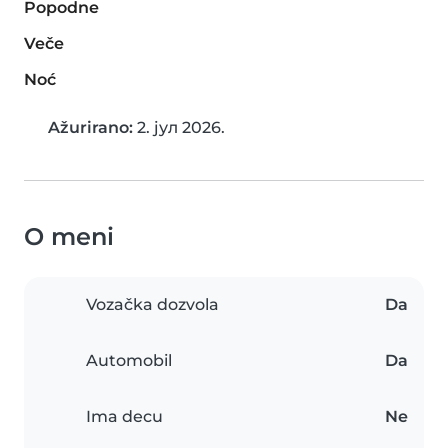
Popodne
Veče
Noć
Ažurirano:
2. јул 2026.
O meni
Vozačka dozvola
Da
Automobil
Da
Ima decu
Ne