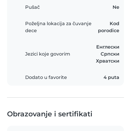
Pušač
Ne
Poželjna lokacija za čuvanje
Kod
dece
porodice
Енглески
Jezici koje govorim
Српски
Хрватски
Dodato u favorite
4 puta
Obrazovanje i sertifikati