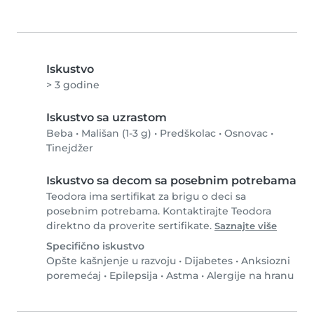
Iskustvo
> 3 godine
Iskustvo sa uzrastom
Beba
•
Mališan (1-3 g)
•
Predškolac
•
Osnovac
•
Tinejdžer
Iskustvo sa decom sa posebnim potrebama
Teodora ima sertifikat za brigu o deci sa
posebnim potrebama. Kontaktirajte Teodora
direktno da proverite sertifikate.
Saznajte više
Specifično iskustvo
Opšte kašnjenje u razvoju
•
Dijabetes
•
Anksiozni
poremećaj
•
Epilepsija
•
Astma
•
Alergije na hranu