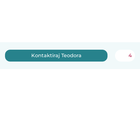
Kontaktiraj Teodora
4
Српски
Kako funkcioniše
Pomoć
Uslovi i privatnost