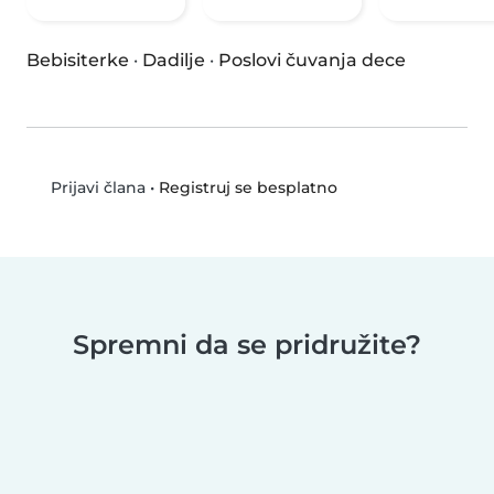
Bebisiterke
·
Dadilje
·
Poslovi čuvanja dece
•
Registruj se besplatno
Prijavi člana
Spremni da se pridružite?