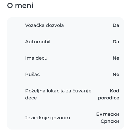
O meni
Vozačka dozvola
Da
Automobil
Da
Ima decu
Ne
Pušač
Ne
Poželjna lokacija za čuvanje
Kod
dece
porodice
Енглески
Jezici koje govorim
Српски