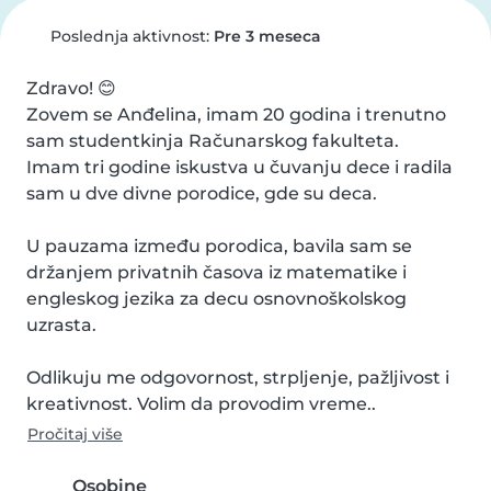
Poslednja aktivnost:
Pre 3 meseca
Zdravo! 😊

Zovem se Anđelina, imam 20 godina i trenutno 
sam studentkinja Računarskog fakulteta.

Imam tri godine iskustva u čuvanju dece i radila 
sam u dve divne porodice, gde su deca.

U pauzama između porodica, bavila sam se 
držanjem privatnih časova iz matematike i 
engleskog jezika za decu osnovnoškolskog 
uzrasta.

Odlikuju me odgovornost, strpljenje, pažljivost i 
kreativnost. Volim da provodim vreme..
Pročitaj više
Osobine