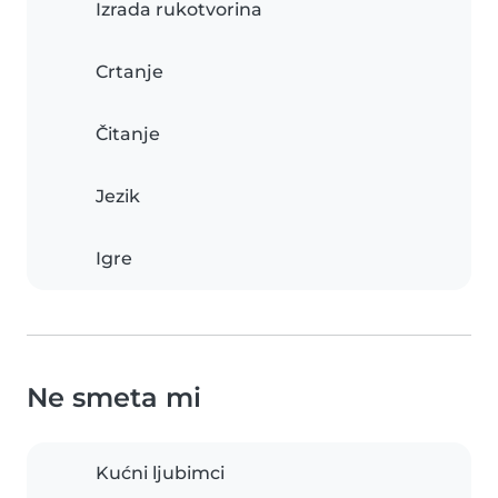
Izrada rukotvorina
Crtanje
Čitanje
Jezik
Igre
Ne smeta mi
Kućni ljubimci