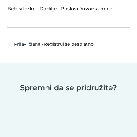
Bebisiterke
·
Dadilje
·
Poslovi čuvanja dece
•
Registruj se besplatno
Prijavi člana
Spremni da se pridružite?