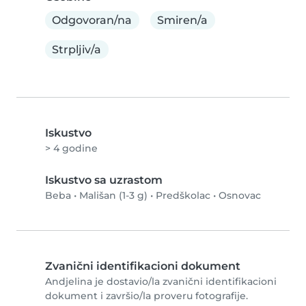
Odgovoran/na
Smiren/a
Strpljiv/a
Iskustvo
> 4 godine
Iskustvo sa uzrastom
Beba
•
Mališan (1-3 g)
•
Predškolac
•
Osnovac
Zvanični identifikacioni dokument
Andjelina je dostavio/la zvanični identifikacioni
dokument i završio/la proveru fotografije.