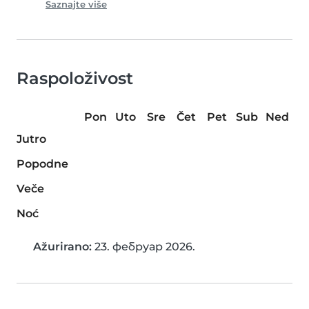
Saznajte više
Raspoloživost
Pon
Uto
Sre
Čet
Pet
Sub
Ned
Jutro
Popodne
Veče
Noć
Ažurirano:
23. фебруар 2026.