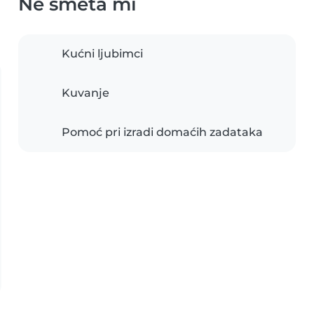
Ne smeta mi
Kućni ljubimci
Kuvanje
Pomoć pri izradi domaćih zadataka