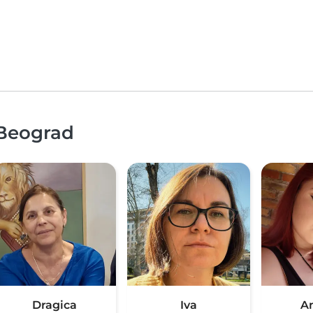
 Beograd
Dragica
Iva
A