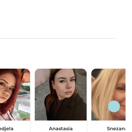
ndjela
Anastasia
Snezana