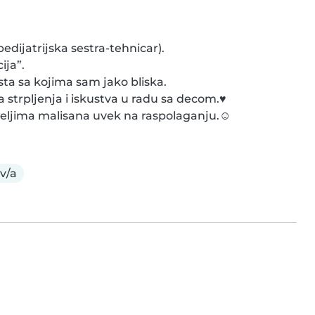
dijatrijska sestra-tehnicar).

ja”.

a sa kojima sam jako bliska.

trpljenja i iskustva u radu sa decom.♥️

eljima malisana uvek na raspolaganju.☺️
iv/a