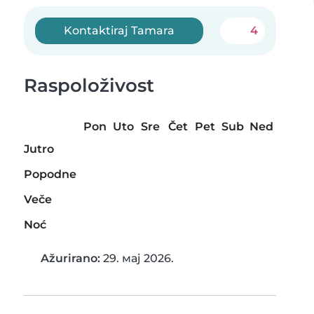
Kontaktiraj Tamara
4
Raspoloživost
Pon
Uto
Sre
Čet
Pet
Sub
Ned
Jutro
Popodne
Veče
Noć
Ažurirano:
29. мај 2026.