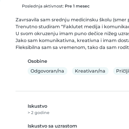
Poslednja aktivnost:
Pre 1 mesec
Zavrsavila sam srednju medicinsku školu (smer pe
Trenutno studiram “Faklutet medija i komunikaci
U svom okruzenju imam puno dečice nižeg uzrast
Jako sam komunikativna, kreativna i imam dosta s
Fleksibilna sam sa vremenom, tako da sam rodit
Osobine
Odgovoran/na
Kreativan/na
Pričlj
Iskustvo
> 2 godine
Iskustvo sa uzrastom