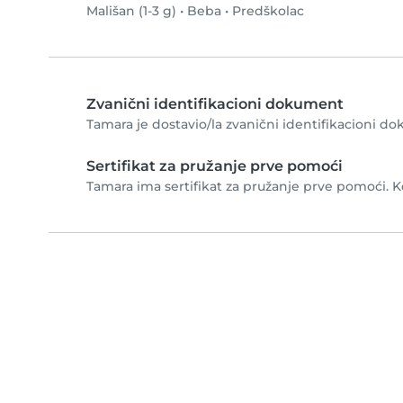
Mališan (1-3 g)
•
Beba
•
Predškolac
Zvanični identifikacioni dokument
Tamara je dostavio/la zvanični identifikacioni do
Sertifikat za pružanje prve pomoći
Tamara ima sertifikat za pružanje prve pomoći. Ko