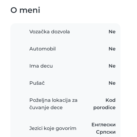
O meni
Vozačka dozvola
Ne
Automobil
Ne
Ima decu
Ne
Pušač
Ne
Poželjna lokacija za
Kod
čuvanje dece
porodice
Енглески
Jezici koje govorim
Српски