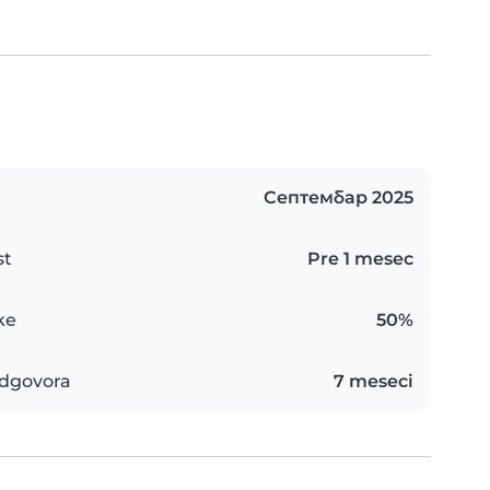
Септембар 2025
st
Pre 1 mesec
ke
50%
dgovora
7 meseci