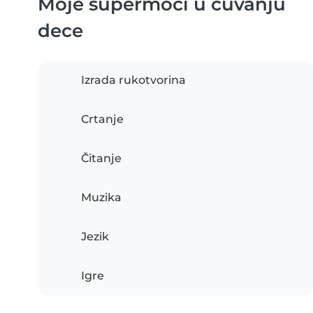
Moje supermoći u čuvanju
dece
Izrada rukotvorina
Crtanje
Čitanje
Muzika
Jezik
Igre