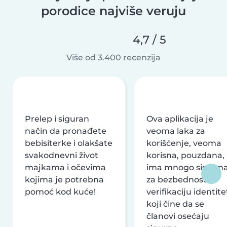
porodice najviše veruju
4,7 / 5
Više od 3.400 recenzija
Prelep i siguran
Ova aplikacija je
način da pronađete
veoma laka za
bebisiterke i olakšate
korišćenje, veoma
svakodnevni život
korisna, pouzdana,
majkama i očevima
ima mnogo sistem
kojima je potrebna
za bezbednost i
pomoć kod kuće!
verifikaciju identite
koji čine da se
članovi osećaju