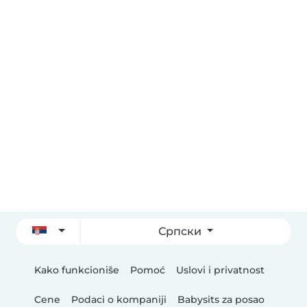
Српски
Kako funkcioniše
Pomoć
Uslovi i privatnost
Cene
Podaci o kompaniji
Babysits za posao