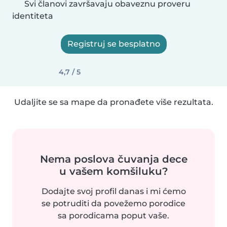
Svi članovi završavaju obaveznu proveru
identiteta
Registruj se besplatno
4,7 / 5
Udaljite se sa mape da pronađete više rezultata.
Nema poslova čuvanja dece
u vašem komšiluku?
Dodajte svoj profil danas i mi ćemo
se potruditi da povežemo porodice
sa porodicama poput vaše.