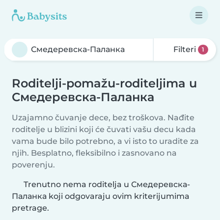
Filteri
1
Roditelji-pomažu-roditeljima u
Смедеревска-Паланка
Uzajamno čuvanje dece, bez troškova. Nađite
roditelje u blizini koji će čuvati vašu decu kada
vama bude bilo potrebno, a vi isto to uradite za
njih. Besplatno, fleksibilno i zasnovano na
poverenju.
Trenutno nema roditelja u Смедеревска-
Паланка koji odgovaraju ovim kriterijumima
pretrage.