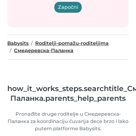
Započni
Babysits
Roditelji-pomažu-roditeljima
Смедеревска-Паланка
how_it_works_steps.searchtitle_
Паланка.parents_help_parents
Pronađite druge roditelje u Смедеревска-
Паланка za koordinaciju čuvanja dece brzo i lako
putem platforme Babysits.