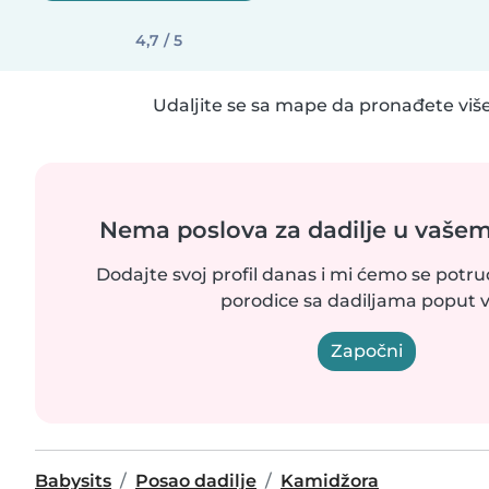
4,7 / 5
Udaljite se sa mape da pronađete više
Nema poslova za dadilje u vaše
Dodajte svoj profil danas i mi ćemo se potr
porodice sa dadiljama poput v
Započni
Babysits
Posao dadilje
Kamidžora