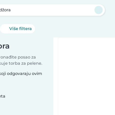
džora
Više filtera
ora
Pronađite posao za
akuje torba za pelene.
koji odgovaraju ovim
eta