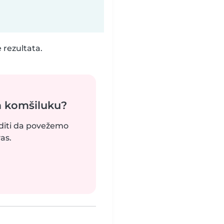
 rezultata.
m komšiluku?
uditi da povežemo
as.