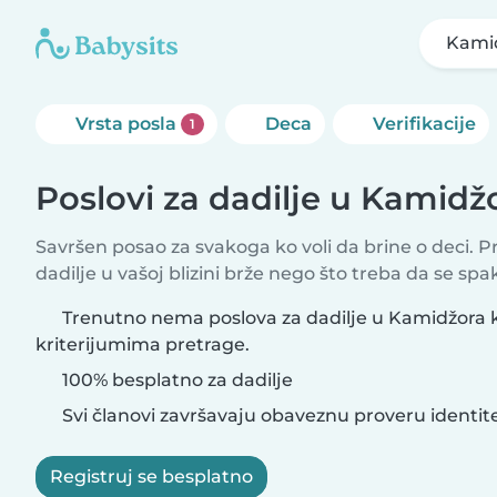
Kami
Vrsta posla
Deca
Verifikacije
1
Poslovi za dadilje u Kamidž
Savršen posao za svakoga ko voli da brine o deci. 
dadilje u vašoj blizini brže nego što treba da se sp
Trenutno nema poslova za dadilje u Kamidžora 
kriterijumima pretrage.
100% besplatno za dadilje
Svi članovi završavaju obaveznu proveru identit
Registruj se besplatno