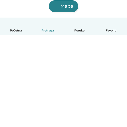
Mapa
Početna
Pretraga
Poruke
Favoriti
Српски
Kako funkcioniše
Pomoć
Uslovi i privatnost
Cene
Podaci o kompaniji
Babysits za posao
Standardi zajednice