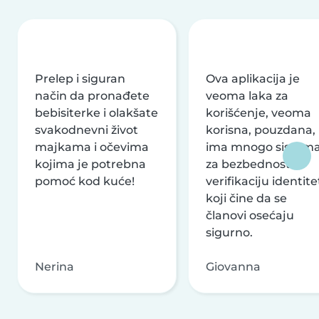
Prelep i siguran
Ova aplikacija je
način da pronađete
veoma laka za
bebisiterke i olakšate
korišćenje, veoma
svakodnevni život
korisna, pouzdana,
majkama i očevima
ima mnogo sistem
kojima je potrebna
za bezbednost i
pomoć kod kuće!
verifikaciju identite
koji čine da se
članovi osećaju
sigurno.
Nerina
Giovanna