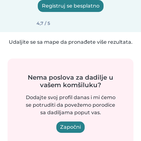
Registruj se besplatno
4,7 / 5
Udaljite se sa mape da pronađete više rezultata.
Nema poslova za dadilje u
vašem komšiluku?
Dodajte svoj profil danas i mi ćemo
se potruditi da povežemo porodice
sa dadiljama poput vas.
Započni