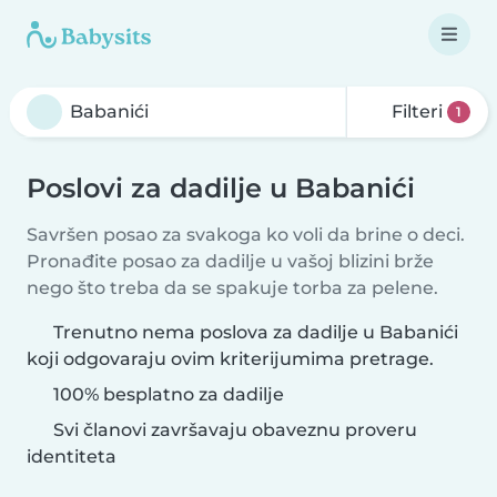
Filteri
1
Poslovi za dadilje u Babanići
Savršen posao za svakoga ko voli da brine o deci.
Pronađite posao za dadilje u vašoj blizini brže
nego što treba da se spakuje torba za pelene.
Trenutno nema poslova za dadilje u Babanići
koji odgovaraju ovim kriterijumima pretrage.
100% besplatno za dadilje
Svi članovi završavaju obaveznu proveru
identiteta