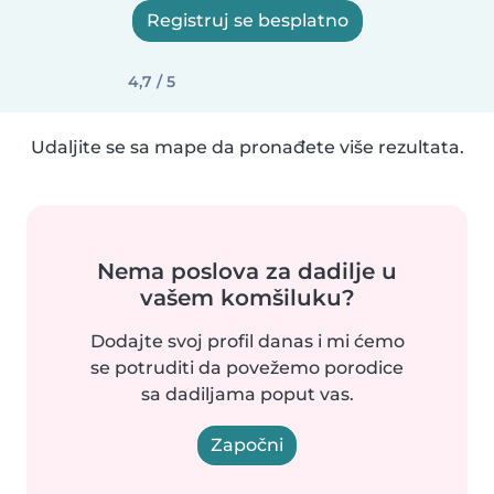
Registruj se besplatno
4,7 / 5
Udaljite se sa mape da pronađete više rezultata.
Nema poslova za dadilje u
vašem komšiluku?
Dodajte svoj profil danas i mi ćemo
se potruditi da povežemo porodice
sa dadiljama poput vas.
Započni