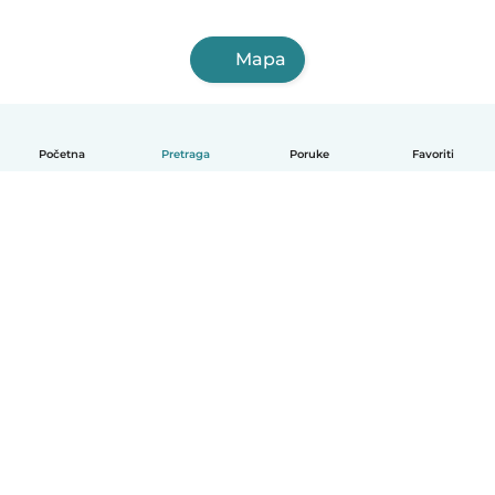
Mapa
Početna
Pretraga
Poruke
Favoriti
Српски
Kako funkcioniše
Pomoć
Uslovi i privatnost
Cene
Podaci o kompaniji
Babysits za posao
Standardi zajednice