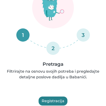
1
3
2
Pretraga
Filtrirajte na osnovu svojih potreba i pregledajte
detaljne poslove dadilja u Babanići.
Registracija