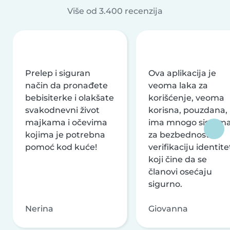
Više od 3.400 recenzija
Prelep i siguran
Ova aplikacija je
način da pronađete
veoma laka za
bebisiterke i olakšate
korišćenje, veoma
svakodnevni život
korisna, pouzdana,
majkama i očevima
ima mnogo sistem
kojima je potrebna
za bezbednost i
pomoć kod kuće!
verifikaciju identite
koji čine da se
članovi osećaju
sigurno.
Nerina
Giovanna