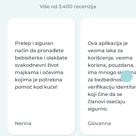
Više od 3.400 recenzija
Prelep i siguran
Ova aplikacija je
način da pronađete
veoma laka za
bebisiterke i olakšate
korišćenje, veoma
svakodnevni život
korisna, pouzdana,
majkama i očevima
ima mnogo sistem
kojima je potrebna
za bezbednost i
pomoć kod kuće!
verifikaciju identite
koji čine da se
članovi osećaju
sigurno.
Nerina
Giovanna