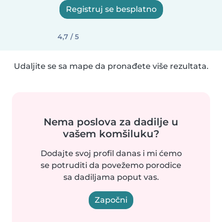
Registruj se besplatno
4,7 / 5
Udaljite se sa mape da pronađete više rezultata.
Nema poslova za dadilje u
vašem komšiluku?
Dodajte svoj profil danas i mi ćemo
se potruditi da povežemo porodice
sa dadiljama poput vas.
Započni