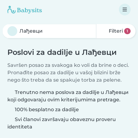
Filteri
1
Poslovi za dadilje u Лађевци
Savršen posao za svakoga ko voli da brine o deci.
Pronađite posao za dadilje u vašoj blizini brže
nego što treba da se spakuje torba za pelene.
Trenutno nema poslova za dadilje u Лађевци
koji odgovaraju ovim kriterijumima pretrage.
100% besplatno za dadilje
Svi članovi završavaju obaveznu proveru
identiteta