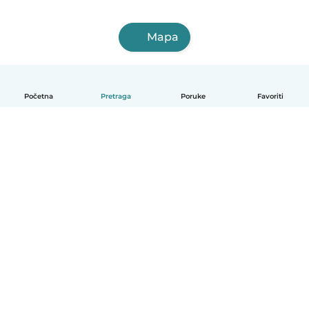
Mapa
Početna
Pretraga
Poruke
Favoriti
Српски
Kako funkcioniše
Pomoć
Uslovi i privatnost
Cene
Podaci o kompaniji
Babysits za posao
Standardi zajednice