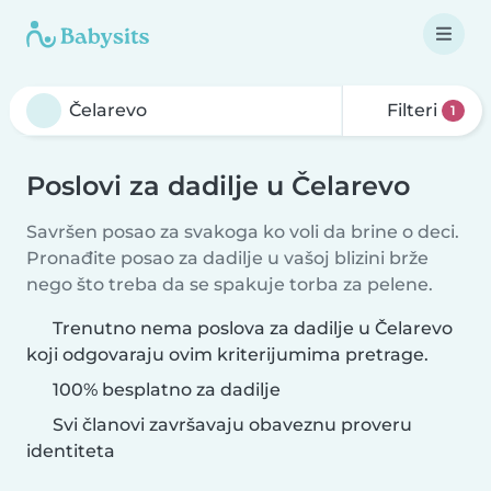
Filteri
1
Poslovi za dadilje u Čelarevo
Savršen posao za svakoga ko voli da brine o deci.
Pronađite posao za dadilje u vašoj blizini brže
nego što treba da se spakuje torba za pelene.
Trenutno nema poslova za dadilje u Čelarevo
koji odgovaraju ovim kriterijumima pretrage.
100% besplatno za dadilje
Svi članovi završavaju obaveznu proveru
identiteta