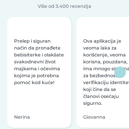
Više od 3.400 recenzija
Prelep i siguran
Ova aplikacija je
način da pronađete
veoma laka za
bebisiterke i olakšate
korišćenje, veoma
svakodnevni život
korisna, pouzdana,
majkama i očevima
ima mnogo sistem
kojima je potrebna
za bezbednost i
pomoć kod kuće!
verifikaciju identite
koji čine da se
članovi osećaju
sigurno.
Nerina
Giovanna