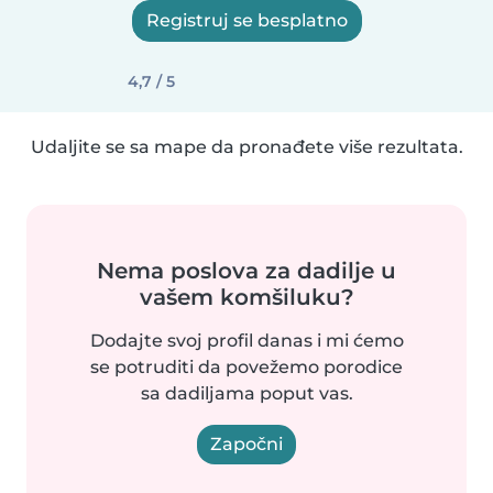
Registruj se besplatno
4,7 / 5
Udaljite se sa mape da pronađete više rezultata.
Nema poslova za dadilje u
vašem komšiluku?
Dodajte svoj profil danas i mi ćemo
se potruditi da povežemo porodice
sa dadiljama poput vas.
Započni