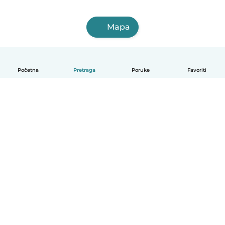
Mapa
Početna
Pretraga
Poruke
Favoriti
Српски
Kako funkcioniše
Pomoć
Uslovi i privatnost
Cene
Podaci o kompaniji
Babysits za posao
Standardi zajednice