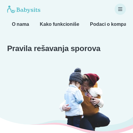
O nama
Kako funkcioniše
Podaci o kompaniji
Pravila rešavanja sporova