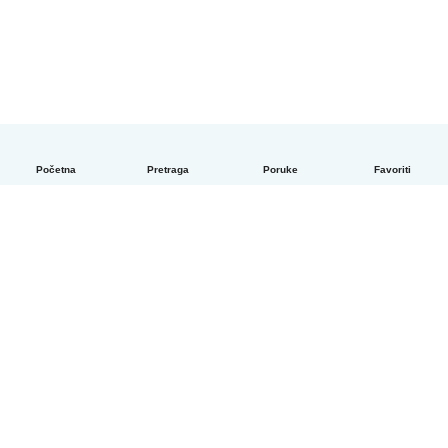
Početna
Pretraga
Poruke
Favoriti
Српски
Kako funkcioniše
Pomoć
Uslovi i privatnost
Cene
Podaci o kompaniji
Babysits za posao
Standardi zajednice