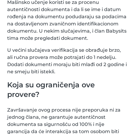
Mašinsko učenje koristi se za procenu
autentičnosti dokumenta i da li se ime i datum
rođenja na dokumentu podudaraju sa podacima
na dostavljenom zvaničnom identifikacionom
dokumentu. U nekim slučajevima, i član Babysits
tima može pregledati dokument.
U većini slučajeva verifikacija se obrađuje brzo,
ali ručna provera može potrajati do 1 nedelju.
Dodati dokumenti moraju biti mlađi od 2 godine i
ne smeju biti istekli.
Koja su ograničenja ove
provere?
Završavanje ovog procesa nije preporuka ni za
jednog člana, ne garantuje autentičnost
dokumenta sa sigurnošću od 100% i nije
garancija da će interakcija sa tom osobom biti