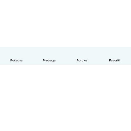
Početna
Pretraga
Poruke
Favoriti
Српски
Kako funkcioniše
Pomoć
Uslovi i privatnost