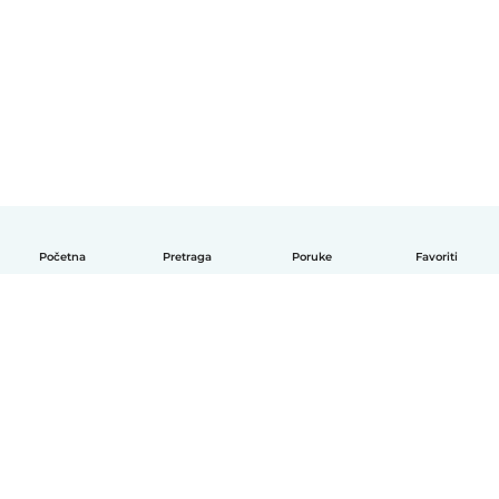
Početna
Pretraga
Poruke
Favoriti
Српски