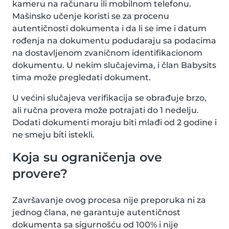
kameru na računaru ili mobilnom telefonu.
Mašinsko učenje koristi se za procenu
autentičnosti dokumenta i da li se ime i datum
rođenja na dokumentu podudaraju sa podacima
na dostavljenom zvaničnom identifikacionom
dokumentu. U nekim slučajevima, i član Babysits
tima može pregledati dokument.
U većini slučajeva verifikacija se obrađuje brzo,
ali ručna provera može potrajati do 1 nedelju.
Dodati dokumenti moraju biti mlađi od 2 godine i
ne smeju biti istekli.
Koja su ograničenja ove
provere?
Završavanje ovog procesa nije preporuka ni za
jednog člana, ne garantuje autentičnost
dokumenta sa sigurnošću od 100% i nije