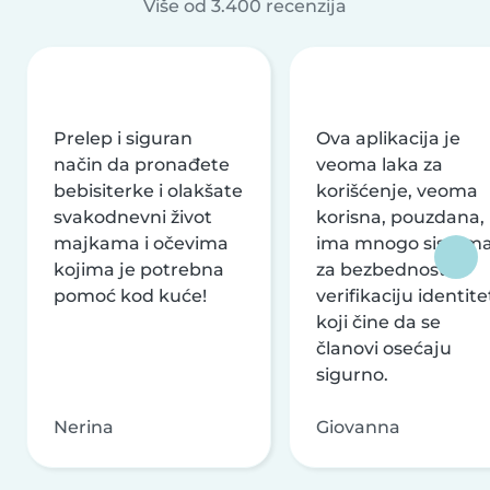
Više od 3.400 recenzija
Prelep i siguran
Ova aplikacija je
način da pronađete
veoma laka za
bebisiterke i olakšate
korišćenje, veoma
svakodnevni život
korisna, pouzdana,
majkama i očevima
ima mnogo sistem
kojima je potrebna
za bezbednost i
pomoć kod kuće!
verifikaciju identite
koji čine da se
članovi osećaju
sigurno.
Nerina
Giovanna