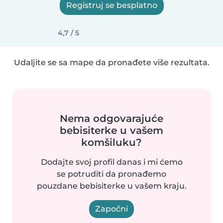
Registruj se besplatno
4,7 / 5
Udaljite se sa mape da pronađete više rezultata.
Nema odgovarajuće
bebisiterke u vašem
komšiluku?
Dodajte svoj profil danas i mi ćemo
se potruditi da pronađemo
pouzdane bebisiterke u vašem kraju.
Započni