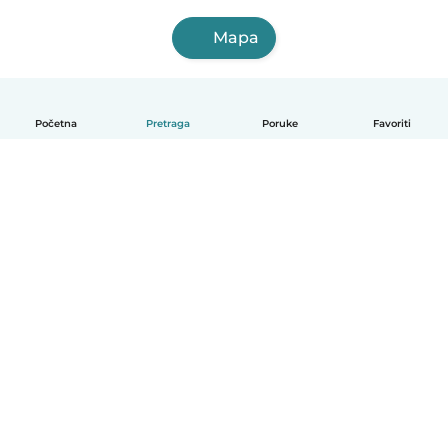
Mapa
Početna
Pretraga
Poruke
Favoriti
Српски
Kako funkcioniše
Pomoć
Uslovi i privatnost
Cene
Podaci o kompaniji
Babysits za posao
Standardi zajednice