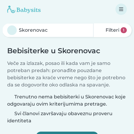
Filteri
1
Bebisiterke u Skorenovac
Veče za izlazak, posao ili kada vam je samo
potreban predah: pronađite pouzdane
bebisiterke za kraće vreme nego što je potrebno
da se dogovorite oko odlaska na spavanje.
Trenutno nema bebisiterki u Skorenovac koje
odgovaraju ovim kriterijumima pretrage.
Svi članovi završavaju obaveznu proveru
identiteta